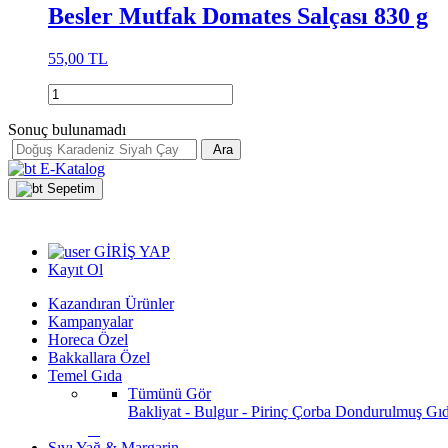
Besler Mutfak Domates Salçası 830 g
55,00 TL
Sonuç bulunamadı
Ara
E-Katalog
Sepetim
GİRİŞ YAP
Kayıt Ol
Kazandıran Ürünler
Kampanyalar
Horeca Özel
Bakkallara Özel
Temel Gıda
Tümünü Gör
Bakliyat - Bulgur - Pirinç
Çorba
Dondurulmuş Gı
Sıvı Yağ & Margarin