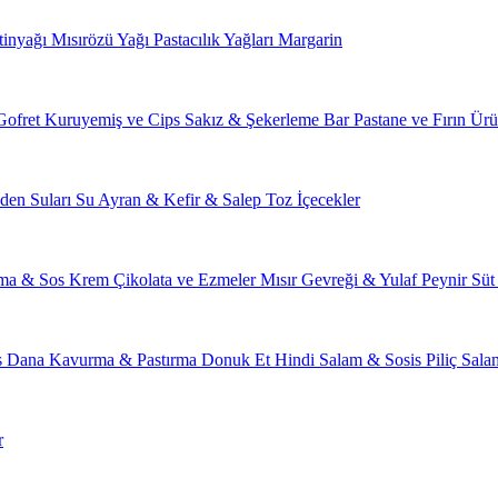
tinyağı
Mısırözü Yağı
Pastacılık Yağları
Margarin
Gofret
Kuruyemiş ve Cips
Sakız & Şekerleme
Bar
Pastane ve Fırın Ürü
den Suları
Su
Ayran & Kefir & Salep
Toz İçecekler
ma & Sos
Krem Çikolata ve Ezmeler
Mısır Gevreği & Yulaf
Peynir
Süt
s
Dana Kavurma & Pastırma
Donuk Et
Hindi Salam & Sosis
Piliç Sal
r