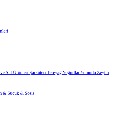
nleri
 ve Süt Ürünleri
Şarküteri
Tereyağ
Yoğurtlar
Yumurta
Zeytin
am & Sucuk & Sosis