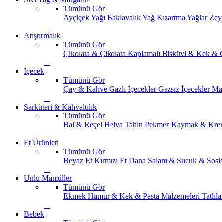
Tümünü Gör
Ayçiçek Yağı
Baklavalık Yağ
Kızartma Yağlar
Zey
Atıştırmalık
Tümünü Gör
Çikolata & Çikolata Kaplamalı
Bisküvi & Kek & 
İçecek
Tümünü Gör
Çay & Kahve
Gazlı İçecekler
Gazsız İçecekler
Ma
Şarküteri & Kahvaltılık
Tümünü Gör
Bal & Reçel
Helva Tahin Pekmez
Kaymak & Kre
Et Ürünleri
Tümünü Gör
Beyaz Et
Kırmızı Et
Dana Salam & Sucuk & Sosi
Unlu Mamüller
Tümünü Gör
Ekmek
Hamur & Kek & Pasta Malzemeleri
Tatlıla
Bebek