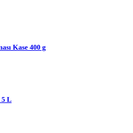
ası Kase 400 g
 5 L