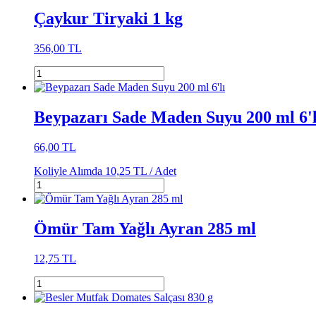
Çaykur Tiryaki 1 kg
356,00 TL
Beypazarı Sade Maden Suyu 200 ml 6'l
66,00 TL
Koliyle Alımda
10,25 TL /
Adet
Ömür Tam Yağlı Ayran 285 ml
12,75 TL