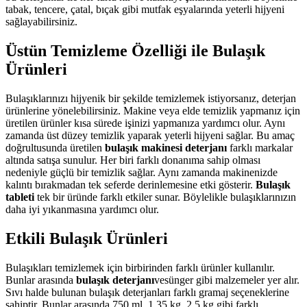
tabak, tencere, çatal, bıçak gibi mutfak eşyalarında yeterli hijyeni
sağlayabilirsiniz.
Üstün Temizleme Özelliği ile Bulaşık
Ürünleri
Bulaşıklarınızı hijyenik bir şekilde temizlemek istiyorsanız, deterjan
ürünlerine yönelebilirsiniz. Makine veya elde temizlik yapmanız için
üretilen ürünler kısa sürede işinizi yapmanıza yardımcı olur. Aynı
zamanda üst düzey temizlik yaparak yeterli hijyeni sağlar. Bu amaç
doğrultusunda üretilen
bulaşık makinesi deterjanı
farklı markalar
altında satışa sunulur. Her biri farklı donanıma sahip olması
nedeniyle güçlü bir temizlik sağlar. Aynı zamanda makinenizde
kalıntı bırakmadan tek seferde derinlemesine etki gösterir.
B
ulaşık
tableti
tek bir üründe farklı etkiler sunar. Böylelikle bulaşıklarınızın
daha iyi yıkanmasına yardımcı olur.
Etkili Bulaşık Ürünleri
Bulaşıkları temizlemek için birbirinden farklı ürünler kullanılır.
Bunlar arasında
bulaşık deterjanı
ve
sünger gibi malzemeler yer alır.
Sıvı halde bulunan bulaşık deterjanları farklı gramaj seçeneklerine
sahiptir. Bunlar arasında 750 ml, 1,35 kg, 2,5 kg gibi farklı