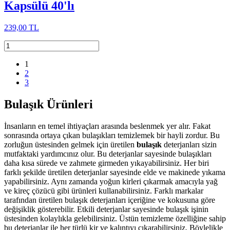
Kapsülü 40'lı
239,00 TL
1
2
3
Bulaşık Ürünleri
İnsanların en temel ihtiyaçları arasında
beslenmek yer alır.
Fakat
sonrasında ortaya çıkan bulaşıkları temizlemek bir hayli zordur. Bu
zorluğun üstesinden gelmek için üretilen
bulaşık
deterjanları sizin
mutfaktaki yardımcınız olur. Bu deterjanlar sayesinde bulaşıkları
daha kısa sürede ve zahmete girmeden yıkayabilirsiniz. Her biri
farklı şekilde üretilen deterjanlar sayesinde elde ve makinede yıkama
yapabilirsiniz. Aynı zamanda yoğun kirleri çıkarmak amacıyla yağ
ve kireç çözücü gibi ürünleri kullanabilirsiniz. Farklı markalar
tarafından üretilen bulaşık deterjanları
içeriğine ve kokusuna
göre
değişiklik gösterebilir.
Etkili deterjanlar
sayesinde bulaşık işinin
üstesinden kolaylıkla gelebilirsiniz. Üstün temizleme özelliğine sahip
bu deterjanlar ile her türlü kir ve kalıntıyı çıkarabilirsiniz. Böylelikle