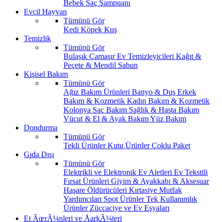
Bebek Saç Şampuanı
Evcil Hayvan
Tümünü Gör
Kedi
Köpek
Kuş
Temizlik
Tümünü Gör
Bulaşık
Çamaşır
Ev Temizleyicileri
Kağıt &
Peçete & Mendil
Sabun
Kişisel Bakım
Tümünü Gör
Ağız Bakım Ürünleri
Banyo & Duş
Erkek
Bakım & Kozmetik
Kadın Bakım & Kozmetik
Kolonya
Saç Bakım
Sağlık & Hasta Bakım
Vücut & El & Ayak Bakım
Yüz Bakım
Dondurma
Tümünü Gör
Tekli Ürünler
Kutu Ürünler
Çoklu Paket
Gıda Dışı
Tümünü Gör
Elektrikli ve Elektronik Ev Aletleri
Ev Tekstili
Fırsat Ürünleri
Giyim & Ayakkabı & Aksesuar
Haşare Öldürücüleri
Kırtasiye
Mutfak
Yardımcıları
Spot Ürünler
Tek Kullanımlık
Ürünler
Züccaciye ve Ev Eşyaları
Et ÃœrÃ¼nleri ve ÅarkÃ¼teri