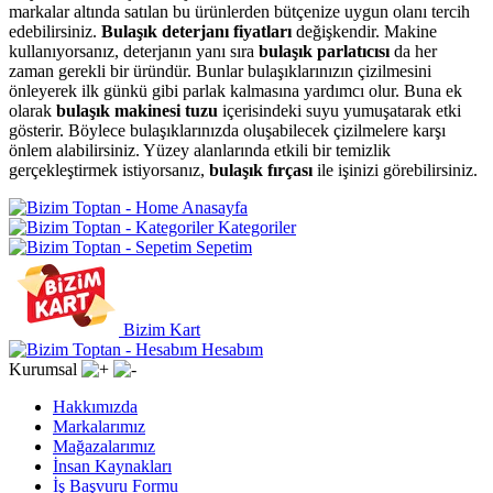
markalar altında satılan bu ürünlerden bütçenize uygun olanı tercih
edebilirsiniz.
B
ulaşık deterjanı fiyatları
değişkendir. M
akine
kullanıyorsanız, deterjanın yanı sıra
bulaşık parlatıcısı
da her
zaman gerekli bir üründür. Bunlar bulaşıklarınızın çizilmesini
önleyerek ilk günkü gibi parlak kalmasına yardımcı olur. Buna ek
olarak
bulaşık makinesi tuzu
içerisindeki suyu yumuşatarak etki
gösterir. Böylece bulaşıklarınızda oluşabilecek çizilmelere karşı
önlem alabilirsiniz. Yüzey alanlarında etkili bir temizlik
gerçekleştirmek istiyorsanız,
bulaşık fırçası
ile işinizi görebilirsiniz.
Anasayfa
Kategoriler
Sepetim
Bizim Kart
Hesabım
Kurumsal
Hakkımızda
Markalarımız
Mağazalarımız
İnsan Kaynakları
İş Başvuru Formu