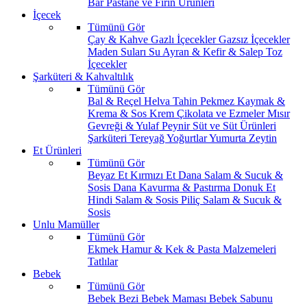
Bar
Pastane ve Fırın Ürünleri
İçecek
Tümünü Gör
Çay & Kahve
Gazlı İçecekler
Gazsız İçecekler
Maden Suları
Su
Ayran & Kefir & Salep
Toz
İçecekler
Şarküteri & Kahvaltılık
Tümünü Gör
Bal & Reçel
Helva Tahin Pekmez
Kaymak &
Krema & Sos
Krem Çikolata ve Ezmeler
Mısır
Gevreği & Yulaf
Peynir
Süt ve Süt Ürünleri
Şarküteri
Tereyağ
Yoğurtlar
Yumurta
Zeytin
Et Ürünleri
Tümünü Gör
Beyaz Et
Kırmızı Et
Dana Salam & Sucuk &
Sosis
Dana Kavurma & Pastırma
Donuk Et
Hindi Salam & Sosis
Piliç Salam & Sucuk &
Sosis
Unlu Mamüller
Tümünü Gör
Ekmek
Hamur & Kek & Pasta Malzemeleri
Tatlılar
Bebek
Tümünü Gör
Bebek Bezi
Bebek Maması
Bebek Sabunu