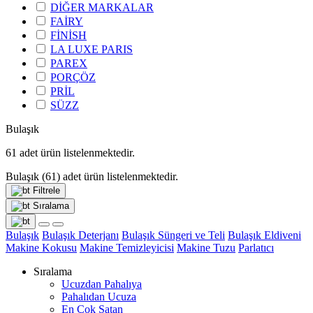
DİĞER MARKALAR
FAİRY
FİNİSH
LA LUXE PARIS
PAREX
PORÇÖZ
PRİL
SÜZZ
Bulaşık
61
adet ürün listelenmektedir.
Bulaşık
(61)
adet ürün listelenmektedir.
Filtrele
Sıralama
Bulaşık
Bulaşık Deterjanı
Bulaşık Süngeri ve Teli
Bulaşık Eldiveni
Makine Kokusu
Makine Temizleyicisi
Makine Tuzu
Parlatıcı
Sıralama
Ucuzdan Pahalıya
Pahalıdan Ucuza
En Çok Satan