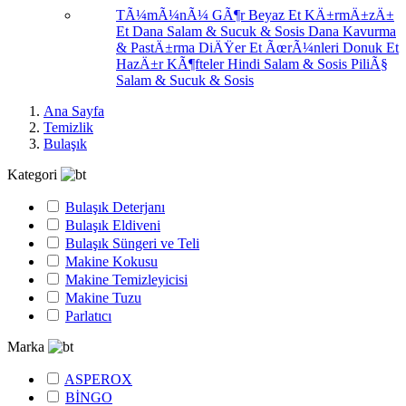
TÃ¼mÃ¼nÃ¼ GÃ¶r
Beyaz Et
KÄ±rmÄ±zÄ±
Et
Dana Salam & Sucuk & Sosis
Dana Kavurma
& PastÄ±rma
DiÄŸer Et ÃœrÃ¼nleri
Donuk Et
HazÄ±r KÃ¶fteler
Hindi Salam & Sosis
PiliÃ§
Salam & Sucuk & Sosis
Ana Sayfa
Temizlik
Bulaşık
Kategori
Bulaşık Deterjanı
Bulaşık Eldiveni
Bulaşık Süngeri ve Teli
Makine Kokusu
Makine Temizleyicisi
Makine Tuzu
Parlatıcı
Marka
ASPEROX
BİNGO