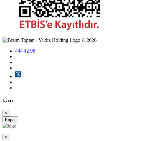
©
2026
444 42 96
Uyarı
×
Kapat
×