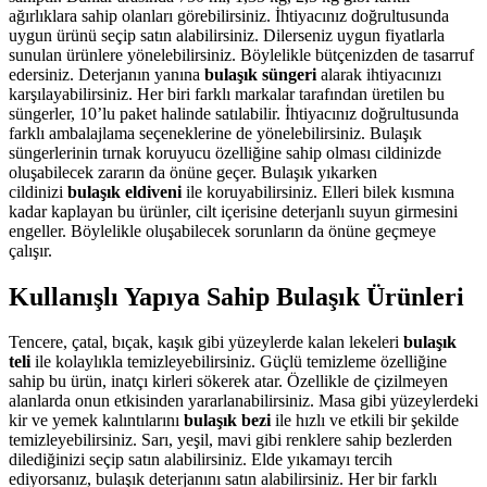
ağırlıklar
a sahip olanları
görebilirsiniz. İhtiyacınız doğrultusunda
uygun ürünü seçip satın alabilirsiniz. Dilerseniz uygun fiyatlarla
sunulan ürünlere yönelebilirsiniz. Böylelikle bütçenizden de tasarruf
edersiniz. Deterjanın yanına
bulaşık süngeri
alarak ihtiyacınızı
karşılayabilirsiniz. Her biri farklı markalar tarafından üretilen bu
süngerler, 10’lu paket halinde satılabilir. İhtiyacınız doğrultusunda
farklı ambalajlama seçeneklerine de yönelebilirsiniz. Bulaşık
süngerlerinin tırnak koruyucu özelliğine sahip olması cildinizde
oluşabilecek zararın da önüne geçer. Bulaşık yıkarken
cildinizi
bulaşık eldiveni
ile
koruyabilirsiniz. Elleri bilek kısmına
kadar kaplayan bu ürünler, cilt içerisine deterjanlı suyun girmesini
engeller. Böylelikle oluşabilecek sorunların da önüne geçmeye
çalışır.
Kullanışlı Yapıya Sahip Bulaşık Ürünleri
Tencere, çatal, bıçak, kaşık gibi yüzeylerde kalan lekeleri
bulaşık
teli
ile kolaylıkla temizleyebilirsiniz. Güçlü temizleme özelliğine
sahip bu ürün, inatçı kirleri sökerek atar. Özellikle de çizilmeyen
alanlarda onun etkisinden yararlanabilirsiniz. Masa gibi yüzeylerdeki
kir ve yemek kalıntılarını
bulaşık bezi
ile hızlı ve etkili bir şekilde
temizleyebilirsiniz. Sarı, yeşil, mavi gibi renklere sahip bezlerden
dilediğinizi seçip satın alabilirsiniz. Elde yıkamayı tercih
ediyorsanız, bulaşık deterjanını satın alabilirsiniz. Her bir farklı