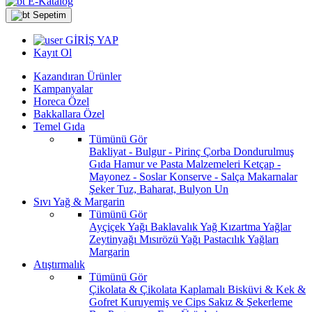
E-Katalog
Sepetim
GİRİŞ YAP
Kayıt Ol
Kazandıran Ürünler
Kampanyalar
Horeca Özel
Bakkallara Özel
Temel Gıda
Tümünü Gör
Bakliyat - Bulgur - Pirinç
Çorba
Dondurulmuş
Gıda
Hamur ve Pasta Malzemeleri
Ketçap -
Mayonez - Soslar
Konserve - Salça
Makarnalar
Şeker
Tuz, Baharat, Bulyon
Un
Sıvı Yağ & Margarin
Tümünü Gör
Ayçiçek Yağı
Baklavalık Yağ
Kızartma Yağlar
Zeytinyağı
Mısırözü Yağı
Pastacılık Yağları
Margarin
Atıştırmalık
Tümünü Gör
Çikolata & Çikolata Kaplamalı
Bisküvi & Kek &
Gofret
Kuruyemiş ve Cips
Sakız & Şekerleme