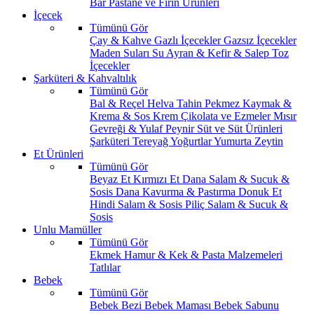
Bar
Pastane ve Fırın Ürünleri
İçecek
Tümünü Gör
Çay & Kahve
Gazlı İçecekler
Gazsız İçecekler
Maden Suları
Su
Ayran & Kefir & Salep
Toz
İçecekler
Şarküteri & Kahvaltılık
Tümünü Gör
Bal & Reçel
Helva Tahin Pekmez
Kaymak &
Krema & Sos
Krem Çikolata ve Ezmeler
Mısır
Gevreği & Yulaf
Peynir
Süt ve Süt Ürünleri
Şarküteri
Tereyağ
Yoğurtlar
Yumurta
Zeytin
Et Ürünleri
Tümünü Gör
Beyaz Et
Kırmızı Et
Dana Salam & Sucuk &
Sosis
Dana Kavurma & Pastırma
Donuk Et
Hindi Salam & Sosis
Piliç Salam & Sucuk &
Sosis
Unlu Mamüller
Tümünü Gör
Ekmek
Hamur & Kek & Pasta Malzemeleri
Tatlılar
Bebek
Tümünü Gör
Bebek Bezi
Bebek Maması
Bebek Sabunu