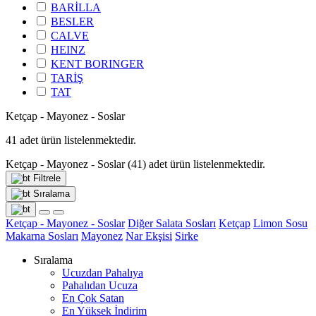
BARİLLA
BESLER
CALVE
HEINZ
KENT BORINGER
TARİŞ
TAT
Ketçap - Mayonez - Soslar
41
adet ürün listelenmektedir.
Ketçap - Mayonez - Soslar
(41)
adet ürün listelenmektedir.
Filtrele
Sıralama
Ketçap - Mayonez - Soslar
Diğer Salata Sosları
Ketçap
Limon Sosu
Makarna Sosları
Mayonez
Nar Ekşisi
Sirke
Sıralama
Ucuzdan Pahalıya
Pahalıdan Ucuza
En Çok Satan
En Yüksek İndirim