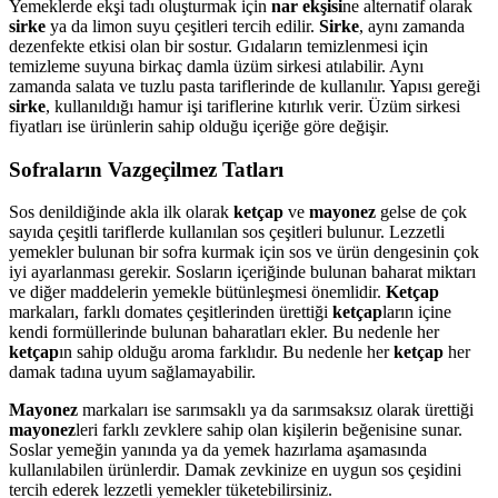
Yemeklerde ekşi tadı oluşturmak için
nar ekşisi
ne alternatif olarak
sirke
ya da limon suyu çeşitleri tercih edilir.
Sirke
, aynı zamanda
dezenfekte etkisi olan bir sostur. Gıdaların temizlenmesi için
temizleme suyuna birkaç damla üzüm sirkesi atılabilir. Aynı
zamanda salata ve tuzlu pasta tariflerinde de kullanılır. Yapısı gereği
sirke
, kullanıldığı hamur işi tariflerine kıtırlık verir. Üzüm sirkesi
fiyatları ise ürünlerin sahip olduğu içeriğe göre değişir.
Sofraların Vazgeçilmez Tatları
Sos denildiğinde akla ilk olarak
ketçap
ve
mayonez
gelse de çok
sayıda çeşitli tariflerde kullanılan sos çeşitleri bulunur. Lezzetli
yemekler bulunan bir sofra kurmak için sos ve ürün dengesinin çok
iyi ayarlanması gerekir. Sosların içeriğinde bulunan baharat miktarı
ve diğer maddelerin yemekle bütünleşmesi önemlidir.
Ketçap
markaları, farklı domates çeşitlerinden ürettiği
ketçap
ların içine
kendi formüllerinde bulunan baharatları ekler. Bu nedenle her
ketçap
ın sahip olduğu aroma farklıdır. Bu nedenle her
ketçap
her
damak tadına uyum sağlamayabilir.
Mayonez
markaları ise sarımsaklı ya da sarımsaksız olarak ürettiği
mayonez
leri farklı zevklere sahip olan kişilerin beğenisine sunar.
Soslar yemeğin yanında ya da yemek hazırlama aşamasında
kullanılabilen ürünlerdir. Damak zevkinize en uygun sos çeşidini
tercih ederek lezzetli yemekler tüketebilirsiniz.