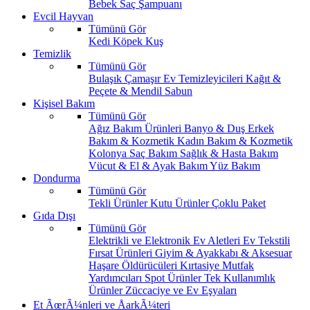
Bebek Saç Şampuanı
Evcil Hayvan
Tümünü Gör
Kedi
Köpek
Kuş
Temizlik
Tümünü Gör
Bulaşık
Çamaşır
Ev Temizleyicileri
Kağıt &
Peçete & Mendil
Sabun
Kişisel Bakım
Tümünü Gör
Ağız Bakım Ürünleri
Banyo & Duş
Erkek
Bakım & Kozmetik
Kadın Bakım & Kozmetik
Kolonya
Saç Bakım
Sağlık & Hasta Bakım
Vücut & El & Ayak Bakım
Yüz Bakım
Dondurma
Tümünü Gör
Tekli Ürünler
Kutu Ürünler
Çoklu Paket
Gıda Dışı
Tümünü Gör
Elektrikli ve Elektronik Ev Aletleri
Ev Tekstili
Fırsat Ürünleri
Giyim & Ayakkabı & Aksesuar
Haşare Öldürücüleri
Kırtasiye
Mutfak
Yardımcıları
Spot Ürünler
Tek Kullanımlık
Ürünler
Züccaciye ve Ev Eşyaları
Et ÃœrÃ¼nleri ve ÅarkÃ¼teri