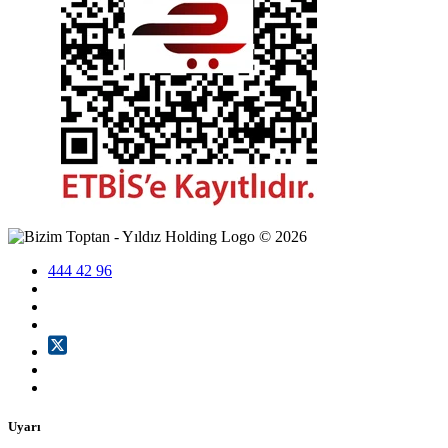
©
2026
444 42 96
Uyarı