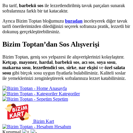
Bu tarif,
barbekü sos
ile lezzetlendirilmiş tavuk parçaları sunarak
sofralarınıza farklı bir tat katacaktır.
Ayrıca Bizim Toptan bloğumuzu
buradan
inceleyerek diğer tavuk
tarifi önerilerimizden dilediğinizi seçerek sofranıza pratik, lezzetli bir
dokunuş gerçekleştirebilirsiniz.
Bizim Toptan’dan Sos Alışverişi
Bizim Toptan, geniş sos yelpazesi ile alışverişlerinizi kolaylaştırır.
Ketçap
,
mayonez
,
hardal
,
barbekü sos
,
acı sos
,
soya sosu
,
makarna sosu
,
lezzetlendici sos
,
sirke
,
nar ekşisi
ve
özel salata
sosu
gibi birçok sosu uygun fiyatlarla bulabilirsiniz. Kaliteli soslar
ile yemeklerinizi zenginleştirerek sofralarınıza lezzet katabilirsiniz.
Anasayfa
Kategoriler
Sepetim
Bizim Kart
Hesabım
Kurumsal