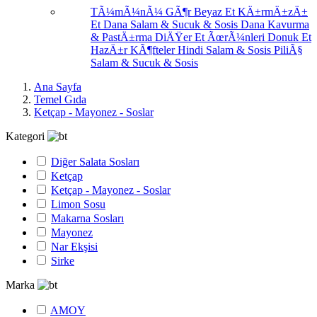
TÃ¼mÃ¼nÃ¼ GÃ¶r
Beyaz Et
KÄ±rmÄ±zÄ±
Et
Dana Salam & Sucuk & Sosis
Dana Kavurma
& PastÄ±rma
DiÄŸer Et ÃœrÃ¼nleri
Donuk Et
HazÄ±r KÃ¶fteler
Hindi Salam & Sosis
PiliÃ§
Salam & Sucuk & Sosis
Ana Sayfa
Temel Gıda
Ketçap - Mayonez - Soslar
Kategori
Diğer Salata Sosları
Ketçap
Ketçap - Mayonez - Soslar
Limon Sosu
Makarna Sosları
Mayonez
Nar Ekşisi
Sirke
Marka
AMOY