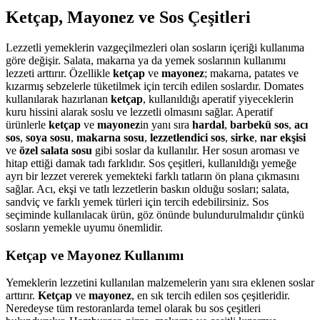
Ketçap, Mayonez ve Sos Çeşitleri
Lezzetli yemeklerin vazgeçilmezleri olan sosların içeriği kullanıma
göre değişir. Salata, makarna ya da yemek soslarının kullanımı
lezzeti arttırır. Özellikle
ketçap
ve
mayonez
; makarna, patates ve
kızarmış sebzelerle tüketilmek için tercih edilen soslardır. Domates
kullanılarak hazırlanan
ketçap
, kullanıldığı aperatif yiyeceklerin
kuru hissini alarak soslu ve lezzetli olmasını sağlar. Aperatif
ürünlerle
ketçap
ve
mayonez
in yanı sıra
hardal
,
barbekü sos
,
acı
sos
,
soya sosu
,
makarna sosu
,
lezzetlendici sos
,
sirke
,
nar ekşisi
ve
özel salata sosu
gibi soslar da kullanılır. Her sosun aroması ve
hitap ettiği damak tadı farklıdır. Sos çeşitleri, kullanıldığı yemeğe
ayrı bir lezzet vererek yemekteki farklı tatların ön plana çıkmasını
sağlar. Acı, ekşi ve tatlı lezzetlerin baskın olduğu sosları; salata,
sandviç ve farklı yemek türleri için tercih edebilirsiniz. Sos
seçiminde kullanılacak ürün, göz önünde bulundurulmalıdır çünkü
sosların yemekle uyumu önemlidir.
Ketçap ve Mayonez Kullanımı
Yemeklerin lezzetini kullanılan malzemelerin yanı sıra eklenen soslar
arttırır.
Ketçap
ve
mayonez
, en sık tercih edilen sos çeşitleridir.
Neredeyse tüm restoranlarda temel olarak bu sos çeşitleri