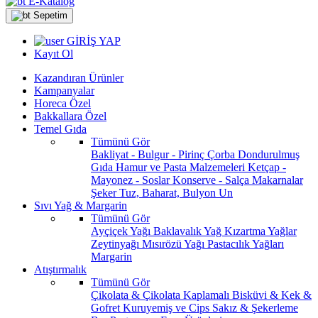
E-Katalog
Sepetim
GİRİŞ YAP
Kayıt Ol
Kazandıran Ürünler
Kampanyalar
Horeca Özel
Bakkallara Özel
Temel Gıda
Tümünü Gör
Bakliyat - Bulgur - Pirinç
Çorba
Dondurulmuş
Gıda
Hamur ve Pasta Malzemeleri
Ketçap -
Mayonez - Soslar
Konserve - Salça
Makarnalar
Şeker
Tuz, Baharat, Bulyon
Un
Sıvı Yağ & Margarin
Tümünü Gör
Ayçiçek Yağı
Baklavalık Yağ
Kızartma Yağlar
Zeytinyağı
Mısırözü Yağı
Pastacılık Yağları
Margarin
Atıştırmalık
Tümünü Gör
Çikolata & Çikolata Kaplamalı
Bisküvi & Kek &
Gofret
Kuruyemiş ve Cips
Sakız & Şekerleme