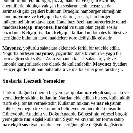
bulundurulur. Hamburger, pizza, makarna ve çeşitli kızarmış
aperatiflerle oldukça yakışan bu sosların; acılı, acısız ya da
sarımsaklı gibi çeşitleri bulunur. Örneğin; hamburger ekmeğinin
içine
mayonez
ve
ketçap
la hazırlanmış soslar, hamburgeri
mükemmel bir noktaya taşır. Hatta bazı özel hamburgerlerde temel
maddesi
ketçap
,
mayonez
,
hardal
ve turşu olan çeşitli soslar
hazırlanır.
Ketçap
fiyatları,
ketçap
ta kullanılan domates kalitesi ve
içeriğinde bulunan ilave maddelere göre değişiklik gösterir.
Mayonez
, yoğurtlu salatalara eklenerek farklı bir tat elde edilir.
Yoğurtla birleşen
mayonez
, yoğurdun daha kıvamlı ve yağlı bir
forma girmesini sağlar. Aynı zamanda klasik salatalar, yağ ve
limonla karıştırılarak sos olarak da kullanılabilir.
Mayonez
fiyatları
ise içeriğinde bulunan baharatlara ve markalarına göre farklılaşır.
Soslarla Lezzetli Yemekler
Türk mutfağında önemli bir yere sahip olan
nar ekşili sos
, salata ve
yemeklerde sıklıkla kullanılır. Nardan elde edilen bu sos, kullanıldığı
tarife ekşi bir tat vermektedir. Kullanım miktarı ve
nar ekşisi
nin
kalitesi, yemeğin lezzet oranını belirleyen en önemli iki unsurdur.
Güneydoğu Anadolu ve Doğu Anadolu Bölgesi’nin yöresel birçok
yemeğinde
nar ekşisi
kullanılır. Siyah ve kıvamlı bir forma sahip
nar ekşili sos
fiyatı, markası ve içeriğine göre değişiklik gösterir.