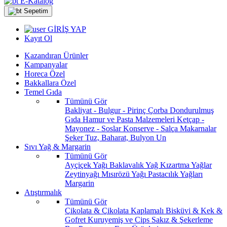
E-Katalog
Sepetim
GİRİŞ YAP
Kayıt Ol
Kazandıran Ürünler
Kampanyalar
Horeca Özel
Bakkallara Özel
Temel Gıda
Tümünü Gör
Bakliyat - Bulgur - Pirinç
Çorba
Dondurulmuş
Gıda
Hamur ve Pasta Malzemeleri
Ketçap -
Mayonez - Soslar
Konserve - Salça
Makarnalar
Şeker
Tuz, Baharat, Bulyon
Un
Sıvı Yağ & Margarin
Tümünü Gör
Ayçiçek Yağı
Baklavalık Yağ
Kızartma Yağlar
Zeytinyağı
Mısırözü Yağı
Pastacılık Yağları
Margarin
Atıştırmalık
Tümünü Gör
Çikolata & Çikolata Kaplamalı
Bisküvi & Kek &
Gofret
Kuruyemiş ve Cips
Sakız & Şekerleme