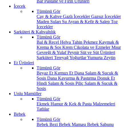
Bar
Pastane ve Fırın Ürünleri
İçecek
Tümünü Gör
Çay & Kahve
Gazlı İçecekler
Gazsız İçecekler
Maden Suları
Su
Ayran & Kefir & Salep
Toz
İçecekler
Şarküteri & Kahvaltılık
Tümünü Gör
Bal & Reçel
Helva Tahin Pekmez
Kaymak &
Krema & Sos
Krem Çikolata ve Ezmeler
Mısır
Gevreği & Yulaf
Peynir
Süt ve Süt Ürünleri
Şarküteri
Tereyağ
Yoğurtlar
Yumurta
Zeytin
Et Ürünleri
Tümünü Gör
Beyaz Et
Kırmızı Et
Dana Salam & Sucuk &
Sosis
Dana Kavurma & Pastırma
Donuk Et
Hindi Salam & Sosis
Piliç Salam & Sucuk &
Sosis
Unlu Mamüller
Tümünü Gör
Ekmek
Hamur & Kek & Pasta Malzemeleri
Tatlılar
Bebek
Tümünü Gör
Bebek Bezi
Bebek Maması
Bebek Sabunu