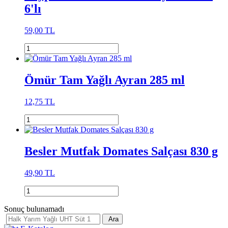
6'lı
59,00 TL
Ömür Tam Yağlı Ayran 285 ml
12,75 TL
Besler Mutfak Domates Salçası 830 g
49,90 TL
Sonuç bulunamadı
Ara