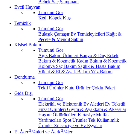
Bebek Saç Şampuanı
Evcil Hayvan
Tümünü Gör
Kedi
Köpek
Kuş
Temizlik
Tümünü Gör
Bulaşık
Çamaşır
Ev Temizleyicileri
Kağıt &
Peçete & Mendil
Sabun
Kişisel Bakım
Tümünü Gör
Ağız Bakım Ürünleri
Banyo & Duş
Erkek
Bakım & Kozmetik
Kadın Bakım & Kozmetik
Kolonya
Saç Bakım
Sağlık & Hasta Bakım
Vücut & El & Ayak Bakım
Yüz Bakım
Dondurma
Tümünü Gör
Tekli Ürünler
Kutu Ürünler
Çoklu Paket
Gıda Dışı
Tümünü Gör
Elektrikli ve Elektronik Ev Aletleri
Ev Tekstili
Fırsat Ürünleri
Giyim & Ayakkabı & Aksesuar
Haşare Öldürücüleri
Kırtasiye
Mutfak
Yardımcıları
Spot Ürünler
Tek Kullanımlık
Ürünler
Züccaciye ve Ev Eşyaları
Et ÃœrÃ¼nleri ve ÅarkÃ¼teri