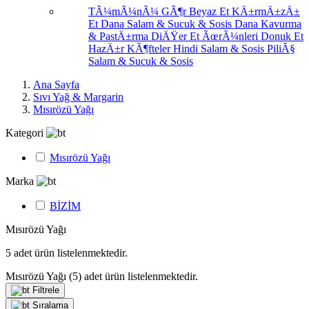
TÃ¼mÃ¼nÃ¼ GÃ¶r
Beyaz Et
KÄ±rmÄ±zÄ±
Et
Dana Salam & Sucuk & Sosis
Dana Kavurma
& PastÄ±rma
DiÄŸer Et ÃœrÃ¼nleri
Donuk Et
HazÄ±r KÃ¶fteler
Hindi Salam & Sosis
PiliÃ§
Salam & Sucuk & Sosis
Ana Sayfa
Sıvı Yağ & Margarin
Mısırözü Yağı
Kategori
Mısırözü Yağı
Marka
BİZİM
Mısırözü Yağı
5
adet ürün listelenmektedir.
Mısırözü Yağı
(5)
adet ürün listelenmektedir.
Filtrele
Sıralama