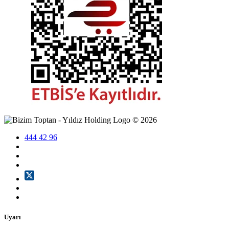
©
2026
444 42 96
Uyarı