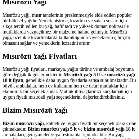
Mısırözü Yağı
Mısırözü yağı, mısır tanelerinin preslenmesiyle elde edilen popüler
bir bitkisel yağdır. Yemek pişirme, kızartma ve salata sosları için
sıkça tercih edilen bu yağ, hafif tadı ve yüksek duman noktası ile
mutfaklarda vazgeçilmez bir malzeme haline gelmiştir. Mısırözü
yağı, özellikle kızartmalarda kullanıldığında yiyeceklerin çıtır çıtır
olmasını sağlar ve yemeklerin lezzetini artırır.
Mısırözü Yağı Fiyatları
Mısırözü yağı fiyatları, markaya, yağın türüne ve ambalaj boyutuna
göre değişiklik göstermektedir.
Mısırözü yağı 5 lt
ve
mısırözü yağı
18 lt fiyatı
, genellikle daha uygun fiyatlarla satışa sunulmaktadır. Bu
büyük ambalajlar, hem ev kullanımı hem de ticari mutfaklar için
ekonomik bir seçenek sunar. Mutfak ihtiyaçlarınızı karşılamak için
uygun fiyatlı mısırözü yağı seçeneklerini değerlendirebilirsiniz.
Bizim Mısırözü Yağı
Bizim mısırözü yağı
, kaliteli ve uygun fiyatlı bir seçenek olarak öne
çıkmaktadır.
Bizim mısırözü yağı 5 lt
ve
bizim mısırözü yağı 18 lt
ambalajları, geniş aileler veya restoranlar için idealdir. Bu yağ,