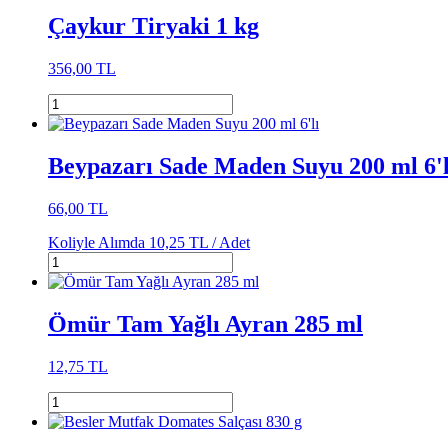
Çaykur Tiryaki 1 kg
356,00 TL
Beypazarı Sade Maden Suyu 200 ml 6'l
66,00 TL
Koliyle Alımda
10,25 TL /
Adet
Ömür Tam Yağlı Ayran 285 ml
12,75 TL