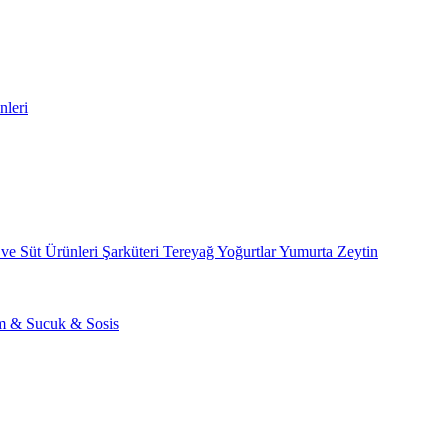
nleri
 ve Süt Ürünleri
Şarküteri
Tereyağ
Yoğurtlar
Yumurta
Zeytin
am & Sucuk & Sosis