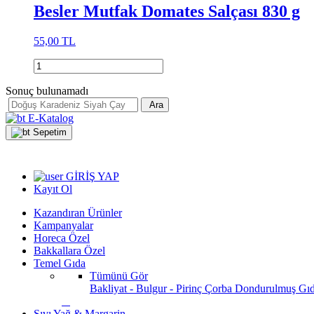
Besler Mutfak Domates Salçası 830 g
55,00 TL
Sonuç bulunamadı
Ara
E-Katalog
Sepetim
GİRİŞ YAP
Kayıt Ol
Kazandıran Ürünler
Kampanyalar
Horeca Özel
Bakkallara Özel
Temel Gıda
Tümünü Gör
Bakliyat - Bulgur - Pirinç
Çorba
Dondurulmuş Gı
Sıvı Yağ & Margarin