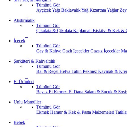
Tümünü Gör
Ayçiçek Yağı
Baklavalık Yağ
Kızartma Yağlar
Zey
Atıştırmalık
Tümünü Gör
Çikolata & Çikolata Kaplamalı
Bisküvi & Kek & 
İçecek
Tümünü Gör
Çay & Kahve
Gazlı İçecekler
Gazsız İçecekler
Ma
Şarküteri & Kahvaltılık
Tümünü Gör
Bal & Reçel
Helva Tahin Pekmez
Kaymak & Kre
Et Ürünleri
Tümünü Gör
Beyaz Et
Kırmızı Et
Dana Salam & Sucuk & Sosi
Unlu Mamüller
Tümünü Gör
Ekmek
Hamur & Kek & Pasta Malzemeleri
Tatlıla
Bebek