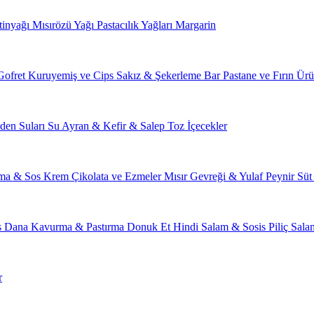
tinyağı
Mısırözü Yağı
Pastacılık Yağları
Margarin
Gofret
Kuruyemiş ve Cips
Sakız & Şekerleme
Bar
Pastane ve Fırın Ürü
den Suları
Su
Ayran & Kefir & Salep
Toz İçecekler
ma & Sos
Krem Çikolata ve Ezmeler
Mısır Gevreği & Yulaf
Peynir
Süt
s
Dana Kavurma & Pastırma
Donuk Et
Hindi Salam & Sosis
Piliç Sal
r