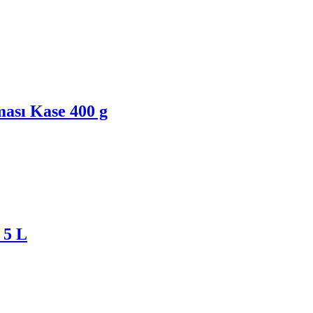
ası Kase 400 g
 5 L