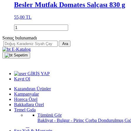
Besler Mutfak Domates Salçası 830 g
55,00 TL
Sonuç bulunamadı
Ara
E-Katalog
Sepetim
GİRİŞ YAP
Kayıt Ol
Kazandıran Ürünler
Kampanyalar
Horeca Özel
Bakkallara Özel
Temel Gıda
Tümünü Gör
Bakliyat - Bulgur - Pirinç
Çorba
Dondurulmuş Gı
Sıvı Yağ & Margarin