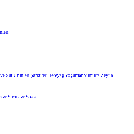
nleri
 ve Süt Ürünleri
Şarküteri
Tereyağ
Yoğurtlar
Yumurta
Zeytin
am & Sucuk & Sosis