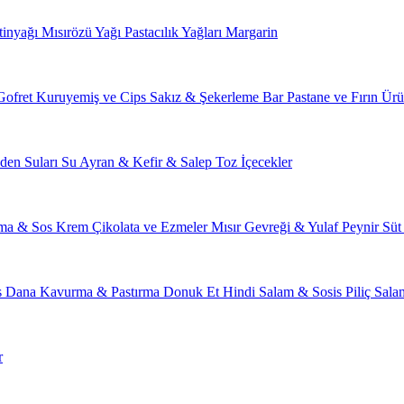
tinyağı
Mısırözü Yağı
Pastacılık Yağları
Margarin
Gofret
Kuruyemiş ve Cips
Sakız & Şekerleme
Bar
Pastane ve Fırın Ürü
den Suları
Su
Ayran & Kefir & Salep
Toz İçecekler
ma & Sos
Krem Çikolata ve Ezmeler
Mısır Gevreği & Yulaf
Peynir
Süt
s
Dana Kavurma & Pastırma
Donuk Et
Hindi Salam & Sosis
Piliç Sal
r