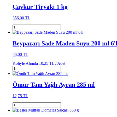
Çaykur Tiryaki 1 kg
356,00 TL
Beypazarı Sade Maden Suyu 200 ml 6'l
66,00 TL
Koliyle Alımda
10,25 TL /
Adet
Ömür Tam Yağlı Ayran 285 ml
12,75 TL