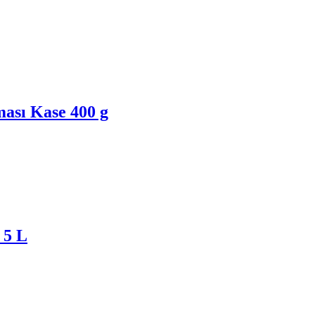
ası Kase 400 g
 5 L