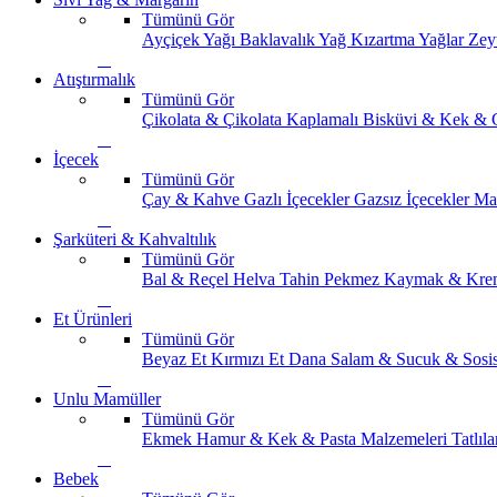
Tümünü Gör
Ayçiçek Yağı
Baklavalık Yağ
Kızartma Yağlar
Zey
Atıştırmalık
Tümünü Gör
Çikolata & Çikolata Kaplamalı
Bisküvi & Kek & 
İçecek
Tümünü Gör
Çay & Kahve
Gazlı İçecekler
Gazsız İçecekler
Ma
Şarküteri & Kahvaltılık
Tümünü Gör
Bal & Reçel
Helva Tahin Pekmez
Kaymak & Kre
Et Ürünleri
Tümünü Gör
Beyaz Et
Kırmızı Et
Dana Salam & Sucuk & Sosi
Unlu Mamüller
Tümünü Gör
Ekmek
Hamur & Kek & Pasta Malzemeleri
Tatlıla
Bebek