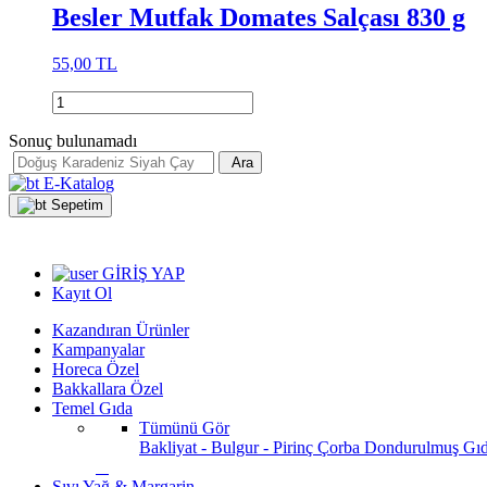
Besler Mutfak Domates Salçası 830 g
55,00 TL
Sonuç bulunamadı
Ara
E-Katalog
Sepetim
GİRİŞ YAP
Kayıt Ol
Kazandıran Ürünler
Kampanyalar
Horeca Özel
Bakkallara Özel
Temel Gıda
Tümünü Gör
Bakliyat - Bulgur - Pirinç
Çorba
Dondurulmuş Gı
Sıvı Yağ & Margarin