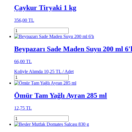
Çaykur Tiryaki 1 kg
356,00 TL
Beypazarı Sade Maden Suyu 200 ml 6'l
66,00 TL
Koliyle Alımda
10,25 TL /
Adet
Ömür Tam Yağlı Ayran 285 ml
12,75 TL