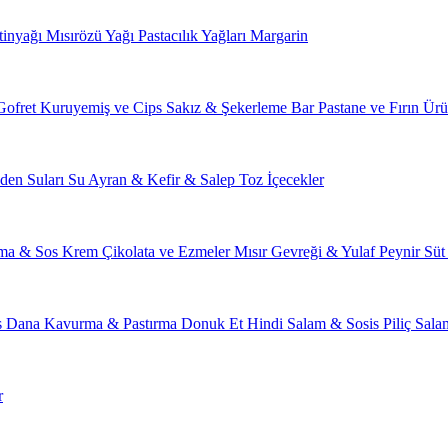
tinyağı
Mısırözü Yağı
Pastacılık Yağları
Margarin
Gofret
Kuruyemiş ve Cips
Sakız & Şekerleme
Bar
Pastane ve Fırın Ürü
den Suları
Su
Ayran & Kefir & Salep
Toz İçecekler
ma & Sos
Krem Çikolata ve Ezmeler
Mısır Gevreği & Yulaf
Peynir
Süt
s
Dana Kavurma & Pastırma
Donuk Et
Hindi Salam & Sosis
Piliç Sal
r