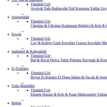
Tümünü Gör
Ayçiçek Yağı
Baklavalık Yağ
Kızartma Yağlar
Zey
Atıştırmalık
Tümünü Gör
Çikolata & Çikolata Kaplamalı
Bisküvi & Kek & 
İçecek
Tümünü Gör
Çay & Kahve
Gazlı İçecekler
Gazsız İçecekler
Ma
Şarküteri & Kahvaltılık
Tümünü Gör
Bal & Reçel
Helva Tahin Pekmez
Kaymak & Kre
Et Ürünleri
Tümünü Gör
Beyaz Et
Kırmızı Et
Dana Salam & Sucuk & Sosi
Unlu Mamüller
Tümünü Gör
Ekmek
Hamur & Kek & Pasta Malzemeleri
Tatlıla
Bebek