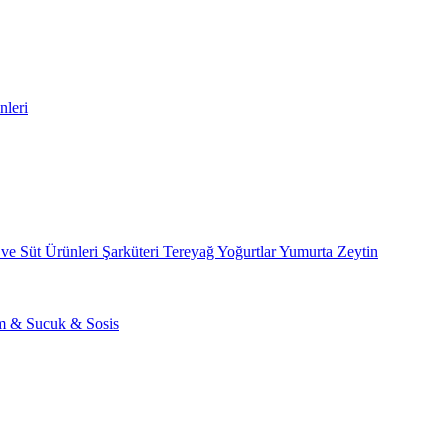
nleri
 ve Süt Ürünleri
Şarküteri
Tereyağ
Yoğurtlar
Yumurta
Zeytin
am & Sucuk & Sosis