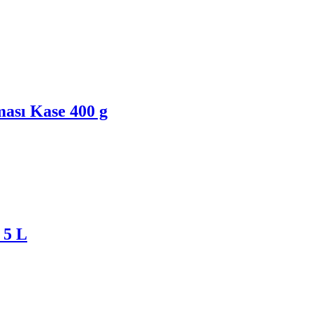
ası Kase 400 g
 5 L