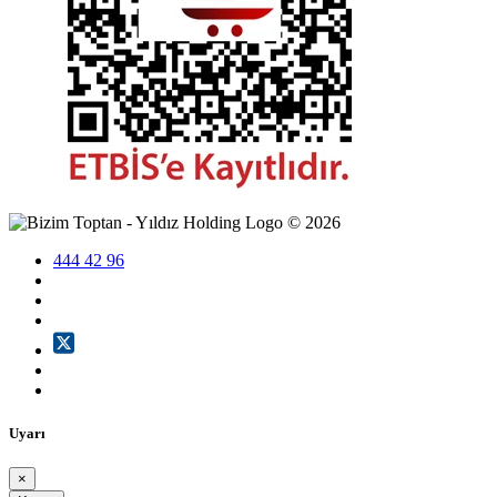
©
2026
444 42 96
Uyarı
×