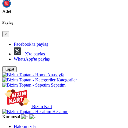
Adet
Paylaş
×
Facebook'ta paylaş
X'te paylaş
WhatsApp'ta paylaş
Kapat
Anasayfa
Kategoriler
Sepetim
Bizim Kart
Hesabım
Kurumsal
Hakkımızda