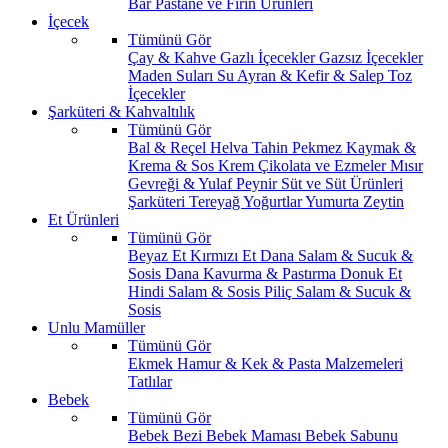
Bar
Pastane ve Fırın Ürünleri
İçecek
Tümünü Gör
Çay & Kahve
Gazlı İçecekler
Gazsız İçecekler
Maden Suları
Su
Ayran & Kefir & Salep
Toz
İçecekler
Şarküteri & Kahvaltılık
Tümünü Gör
Bal & Reçel
Helva Tahin Pekmez
Kaymak &
Krema & Sos
Krem Çikolata ve Ezmeler
Mısır
Gevreği & Yulaf
Peynir
Süt ve Süt Ürünleri
Şarküteri
Tereyağ
Yoğurtlar
Yumurta
Zeytin
Et Ürünleri
Tümünü Gör
Beyaz Et
Kırmızı Et
Dana Salam & Sucuk &
Sosis
Dana Kavurma & Pastırma
Donuk Et
Hindi Salam & Sosis
Piliç Salam & Sucuk &
Sosis
Unlu Mamüller
Tümünü Gör
Ekmek
Hamur & Kek & Pasta Malzemeleri
Tatlılar
Bebek
Tümünü Gör
Bebek Bezi
Bebek Maması
Bebek Sabunu