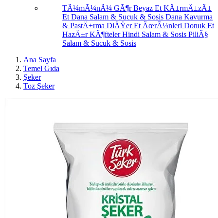
TÃ¼mÃ¼nÃ¼ GÃ¶r
Beyaz Et
KÄ±rmÄ±zÄ±
Et
Dana Salam & Sucuk & Sosis
Dana Kavurma
& PastÄ±rma
DiÄŸer Et ÃœrÃ¼nleri
Donuk Et
HazÄ±r KÃ¶fteler
Hindi Salam & Sosis
PiliÃ§
Salam & Sucuk & Sosis
Ana Sayfa
Temel Gıda
Şeker
Toz Şeker