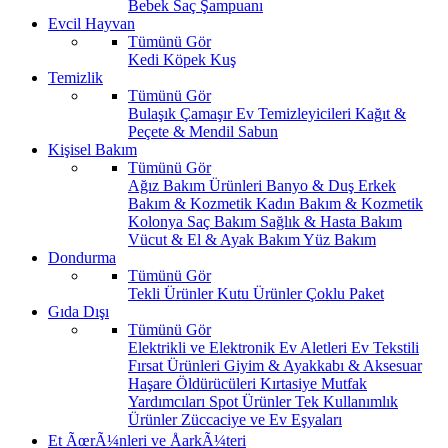
Bebek Saç Şampuanı
Evcil Hayvan
Tümünü Gör
Kedi
Köpek
Kuş
Temizlik
Tümünü Gör
Bulaşık
Çamaşır
Ev Temizleyicileri
Kağıt &
Peçete & Mendil
Sabun
Kişisel Bakım
Tümünü Gör
Ağız Bakım Ürünleri
Banyo & Duş
Erkek
Bakım & Kozmetik
Kadın Bakım & Kozmetik
Kolonya
Saç Bakım
Sağlık & Hasta Bakım
Vücut & El & Ayak Bakım
Yüz Bakım
Dondurma
Tümünü Gör
Tekli Ürünler
Kutu Ürünler
Çoklu Paket
Gıda Dışı
Tümünü Gör
Elektrikli ve Elektronik Ev Aletleri
Ev Tekstili
Fırsat Ürünleri
Giyim & Ayakkabı & Aksesuar
Haşare Öldürücüleri
Kırtasiye
Mutfak
Yardımcıları
Spot Ürünler
Tek Kullanımlık
Ürünler
Züccaciye ve Ev Eşyaları
Et ÃœrÃ¼nleri ve ÅarkÃ¼teri