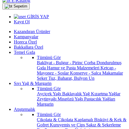
E-Katalog
Sepetim
GİRİŞ YAP
Kayıt Ol
Kazandıran Ürünler
Kampanyalar
Horeca Özel
Bakkallara Özel
Temel Gıda
Tümünü Gör
Bakliyat - Bulgur - Pirinç
Çorba
Dondurulmuş
Gıda
Hamur ve Pasta Malzemeleri
Ketçap -
Mayonez - Soslar
Konserve - Salça
Makarnalar
Şeker
Tuz, Baharat, Bulyon
Un
Sıvı Yağ & Margarin
Tümünü Gör
Ayçiçek Yağı
Baklavalık Yağ
Kızartma Yağlar
Zeytinyağı
Mısırözü Yağı
Pastacılık Yağları
Margarin
Atıştırmalık
Tümünü Gör
Çikolata & Çikolata Kaplamalı
Bisküvi & Kek &
Gofret
Kuruyemiş ve Cips
Sakız & Şekerleme