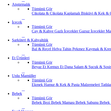
Atıştırmalık
Tümünü Gör
Çikolata & Çikolata Kaplamalı
Bisküvi & Kek & 
İçecek
Tümünü Gör
Çay & Kahve
Gazlı İçecekler
Gazsız İçecekler
Ma
Şarküteri & Kahvaltılık
Tümünü Gör
Bal & Reçel
Helva Tahin Pekmez
Kaymak & Kre
Et Ürünleri
Tümünü Gör
Beyaz Et
Kırmızı Et
Dana Salam & Sucuk & Sosi
Unlu Mamüller
Tümünü Gör
Ekmek
Hamur & Kek & Pasta Malzemeleri
Tatlıla
Bebek
Tümünü Gör
Bebek Bezi
Bebek Maması
Bebek Sabunu
Bebek 