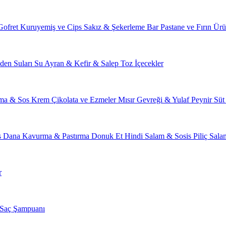
Gofret
Kuruyemiş ve Cips
Sakız & Şekerleme
Bar
Pastane ve Fırın Ürü
den Suları
Su
Ayran & Kefir & Salep
Toz İçecekler
ma & Sos
Krem Çikolata ve Ezmeler
Mısır Gevreği & Yulaf
Peynir
Süt
s
Dana Kavurma & Pastırma
Donuk Et
Hindi Salam & Sosis
Piliç Sal
r
Saç Şampuanı