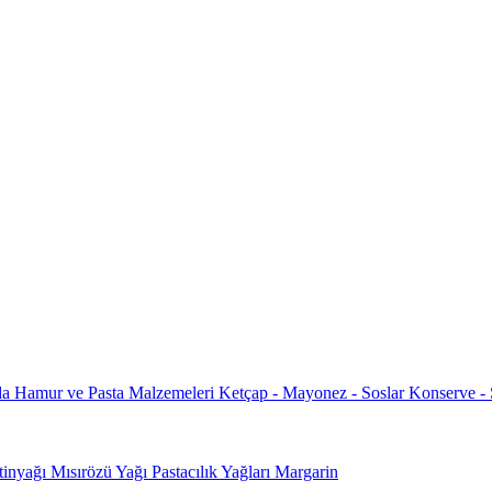
da
Hamur ve Pasta Malzemeleri
Ketçap - Mayonez - Soslar
Konserve -
tinyağı
Mısırözü Yağı
Pastacılık Yağları
Margarin