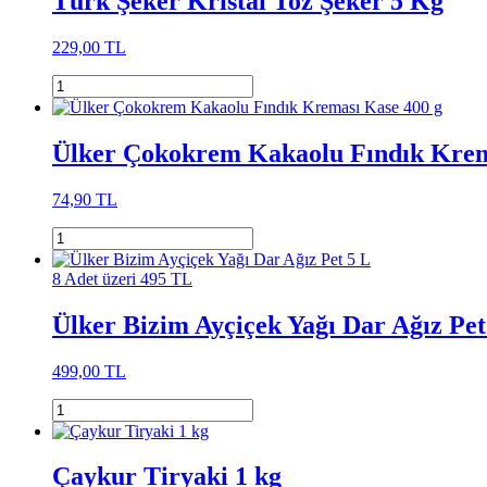
Türk Şeker Kristal Toz Şeker 5 Kg
229,00 TL
Ülker Çokokrem Kakaolu Fındık Krem
74,90 TL
8 Adet üzeri 495 TL
Ülker Bizim Ayçiçek Yağı Dar Ağız Pet
499,00 TL
Çaykur Tiryaki 1 kg