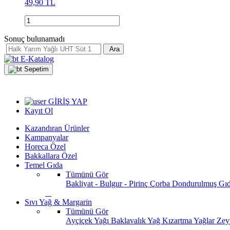
49,90 TL
Sonuç bulunamadı
Ara
E-Katalog
Sepetim
GİRİŞ YAP
Kayıt Ol
Kazandıran Ürünler
Kampanyalar
Horeca Özel
Bakkallara Özel
Temel Gıda
Tümünü Gör
Bakliyat - Bulgur - Pirinç
Çorba
Dondurulmuş Gı
Sıvı Yağ & Margarin
Tümünü Gör
Ayçiçek Yağı
Baklavalık Yağ
Kızartma Yağlar
Zey