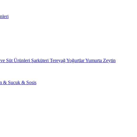
nleri
 ve Süt Ürünleri
Şarküteri
Tereyağ
Yoğurtlar
Yumurta
Zeytin
am & Sucuk & Sosis