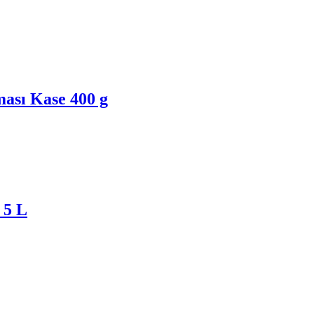
ası Kase 400 g
 5 L