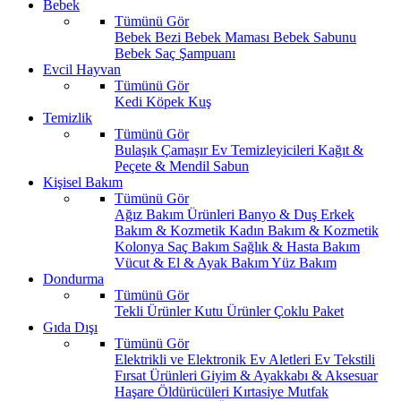
Bebek
Tümünü Gör
Bebek Bezi
Bebek Maması
Bebek Sabunu
Bebek Saç Şampuanı
Evcil Hayvan
Tümünü Gör
Kedi
Köpek
Kuş
Temizlik
Tümünü Gör
Bulaşık
Çamaşır
Ev Temizleyicileri
Kağıt &
Peçete & Mendil
Sabun
Kişisel Bakım
Tümünü Gör
Ağız Bakım Ürünleri
Banyo & Duş
Erkek
Bakım & Kozmetik
Kadın Bakım & Kozmetik
Kolonya
Saç Bakım
Sağlık & Hasta Bakım
Vücut & El & Ayak Bakım
Yüz Bakım
Dondurma
Tümünü Gör
Tekli Ürünler
Kutu Ürünler
Çoklu Paket
Gıda Dışı
Tümünü Gör
Elektrikli ve Elektronik Ev Aletleri
Ev Tekstili
Fırsat Ürünleri
Giyim & Ayakkabı & Aksesuar
Haşare Öldürücüleri
Kırtasiye
Mutfak