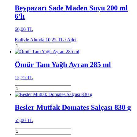
Beypazarı Sade Maden Suyu 200 ml
6'lı
66,00 TL
Koliyle Alımda
10,25 TL /
Adet
Ömür Tam Yağlı Ayran 285 ml
12,75 TL
Besler Mutfak Domates Salçası 830 g
55,00 TL