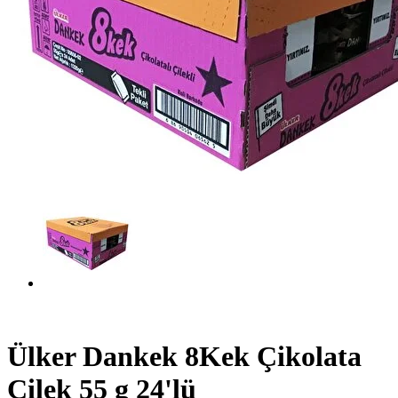
Ülker Dankek 8Kek Çikolata
Çilek 55 g 24'lü