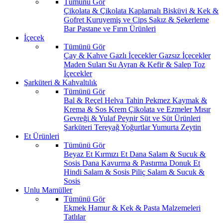
Tümünü Gör
Çikolata & Çikolata Kaplamalı
Bisküvi & Kek &
Gofret
Kuruyemiş ve Cips
Sakız & Şekerleme
Bar
Pastane ve Fırın Ürünleri
İçecek
Tümünü Gör
Çay & Kahve
Gazlı İçecekler
Gazsız İçecekler
Maden Suları
Su
Ayran & Kefir & Salep
Toz
İçecekler
Şarküteri & Kahvaltılık
Tümünü Gör
Bal & Reçel
Helva Tahin Pekmez
Kaymak &
Krema & Sos
Krem Çikolata ve Ezmeler
Mısır
Gevreği & Yulaf
Peynir
Süt ve Süt Ürünleri
Şarküteri
Tereyağ
Yoğurtlar
Yumurta
Zeytin
Et Ürünleri
Tümünü Gör
Beyaz Et
Kırmızı Et
Dana Salam & Sucuk &
Sosis
Dana Kavurma & Pastırma
Donuk Et
Hindi Salam & Sosis
Piliç Salam & Sucuk &
Sosis
Unlu Mamüller
Tümünü Gör
Ekmek
Hamur & Kek & Pasta Malzemeleri
Tatlılar