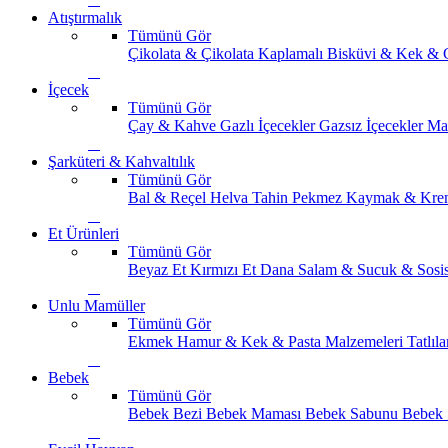
Atıştırmalık
Tümünü Gör
Çikolata & Çikolata Kaplamalı
Bisküvi & Kek & 
İçecek
Tümünü Gör
Çay & Kahve
Gazlı İçecekler
Gazsız İçecekler
Ma
Şarküteri & Kahvaltılık
Tümünü Gör
Bal & Reçel
Helva Tahin Pekmez
Kaymak & Kre
Et Ürünleri
Tümünü Gör
Beyaz Et
Kırmızı Et
Dana Salam & Sucuk & Sosi
Unlu Mamüller
Tümünü Gör
Ekmek
Hamur & Kek & Pasta Malzemeleri
Tatlıla
Bebek
Tümünü Gör
Bebek Bezi
Bebek Maması
Bebek Sabunu
Bebek 