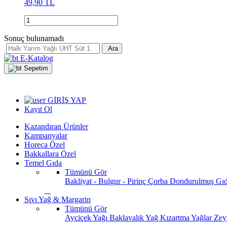
49,90 TL
Sonuç bulunamadı
Ara
E-Katalog
Sepetim
GİRİŞ YAP
Kayıt Ol
Kazandıran Ürünler
Kampanyalar
Horeca Özel
Bakkallara Özel
Temel Gıda
Tümünü Gör
Bakliyat - Bulgur - Pirinç
Çorba
Dondurulmuş Gı
Sıvı Yağ & Margarin
Tümünü Gör
Ayçiçek Yağı
Baklavalık Yağ
Kızartma Yağlar
Zey