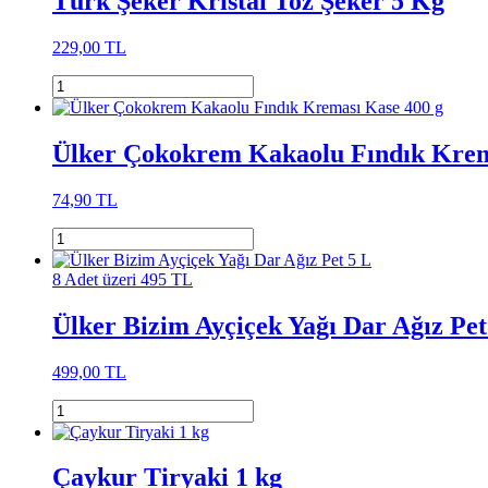
Türk Şeker Kristal Toz Şeker 5 Kg
229,00 TL
Ülker Çokokrem Kakaolu Fındık Krem
74,90 TL
8 Adet üzeri 495 TL
Ülker Bizim Ayçiçek Yağı Dar Ağız Pet
499,00 TL
Çaykur Tiryaki 1 kg