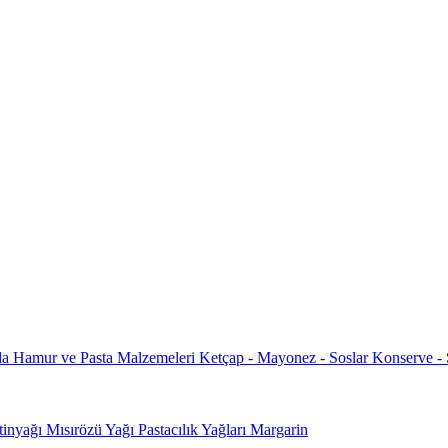
da
Hamur ve Pasta Malzemeleri
Ketçap - Mayonez - Soslar
Konserve -
tinyağı
Mısırözü Yağı
Pastacılık Yağları
Margarin