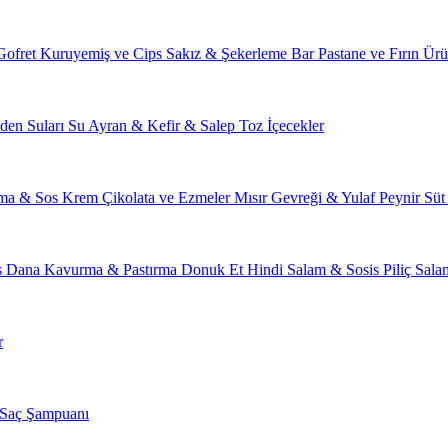
Gofret
Kuruyemiş ve Cips
Sakız & Şekerleme
Bar
Pastane ve Fırın Ürü
den Suları
Su
Ayran & Kefir & Salep
Toz İçecekler
ma & Sos
Krem Çikolata ve Ezmeler
Mısır Gevreği & Yulaf
Peynir
Süt
s
Dana Kavurma & Pastırma
Donuk Et
Hindi Salam & Sosis
Piliç Sal
r
Saç Şampuanı