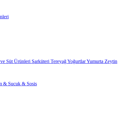
nleri
 ve Süt Ürünleri
Şarküteri
Tereyağ
Yoğurtlar
Yumurta
Zeytin
am & Sucuk & Sosis