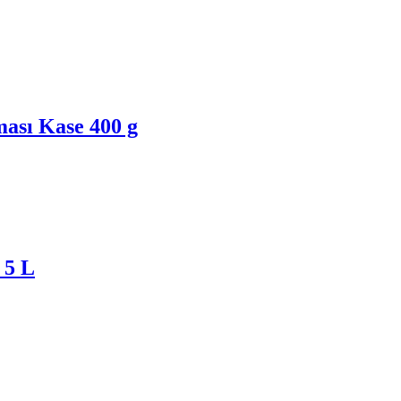
ası Kase 400 g
 5 L