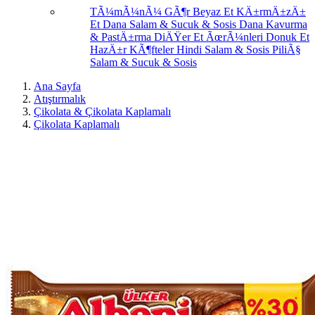
TÃ¼mÃ¼nÃ¼ GÃ¶r
Beyaz Et
KÄ±rmÄ±zÄ±
Et
Dana Salam & Sucuk & Sosis
Dana Kavurma
& PastÄ±rma
DiÄŸer Et ÃœrÃ¼nleri
Donuk Et
HazÄ±r KÃ¶fteler
Hindi Salam & Sosis
PiliÃ§
Salam & Sucuk & Sosis
Ana Sayfa
Atıştırmalık
Çikolata & Çikolata Kaplamalı
Çikolata Kaplamalı