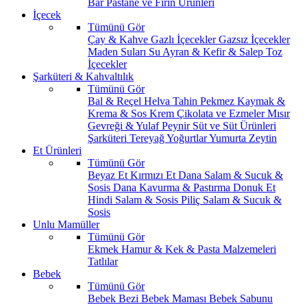
Bar
Pastane ve Fırın Ürünleri
İçecek
Tümünü Gör
Çay & Kahve
Gazlı İçecekler
Gazsız İçecekler
Maden Suları
Su
Ayran & Kefir & Salep
Toz
İçecekler
Şarküteri & Kahvaltılık
Tümünü Gör
Bal & Reçel
Helva Tahin Pekmez
Kaymak &
Krema & Sos
Krem Çikolata ve Ezmeler
Mısır
Gevreği & Yulaf
Peynir
Süt ve Süt Ürünleri
Şarküteri
Tereyağ
Yoğurtlar
Yumurta
Zeytin
Et Ürünleri
Tümünü Gör
Beyaz Et
Kırmızı Et
Dana Salam & Sucuk &
Sosis
Dana Kavurma & Pastırma
Donuk Et
Hindi Salam & Sosis
Piliç Salam & Sucuk &
Sosis
Unlu Mamüller
Tümünü Gör
Ekmek
Hamur & Kek & Pasta Malzemeleri
Tatlılar
Bebek
Tümünü Gör
Bebek Bezi
Bebek Maması
Bebek Sabunu