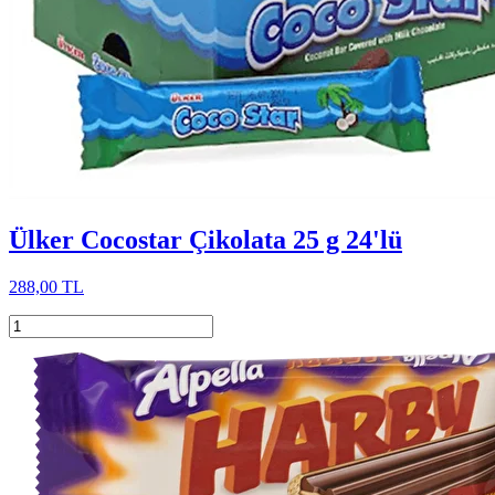
Ülker Cocostar Çikolata 25 g 24'lü
288,00 TL