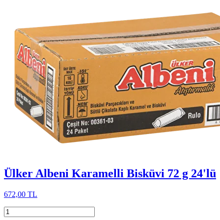
Ülker Albeni Karamelli Bisküvi 72 g 24'lü
672,00 TL