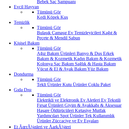
Bebek Saç Şampuanı
Evcil Hayvan
Tümünü Gör
Kedi
Köpek
Kuş
Temizlik
Tümünü Gör
Bulaşık
Çamaşır
Ev Temizleyicileri
Kağıt &
Peçete & Mendil
Sabun
Kişisel Bakım
Tümünü Gör
Ağız Bakım Ürünleri
Banyo & Duş
Erkek
Bakım & Kozmetik
Kadın Bakım & Kozmetik
Kolonya
Saç Bakım
Sağlık & Hasta Bakım
Vücut & El & Ayak Bakım
Yüz Bakım
Dondurma
Tümünü Gör
Tekli Ürünler
Kutu Ürünler
Çoklu Paket
Gıda Dışı
Tümünü Gör
Elektrikli ve Elektronik Ev Aletleri
Ev Tekstili
Fırsat Ürünleri
Giyim & Ayakkabı & Aksesuar
Haşare Öldürücüleri
Kırtasiye
Mutfak
Yardımcıları
Spot Ürünler
Tek Kullanımlık
Ürünler
Züccaciye ve Ev Eşyaları
Et ÃœrÃ¼nleri ve ÅarkÃ¼teri