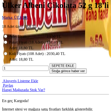
Ülker Albeni Çikolata 52 g 18'li
Marka: ÜLKER
18 Adet üzeri 18,8 TL
Adet Fiyatı
:
23,50 TL
Paket Fiyatı
(18
Adet
) :
338,40 TL
Adet
: 18,80 TL
Koli Fiyatı
(108
Adet
) :
2030,40 TL
Adet
: 18,80 TL
SEPETE EKLE
Stoğa girince haber ver
Alışveriş Listeme Ekle
Paylaş
Hangi Mağazada Stok Var?
En geç
Kargoda!
İnternet sitesi ve mağaza satış fiyatları farklılık gösterebilir.