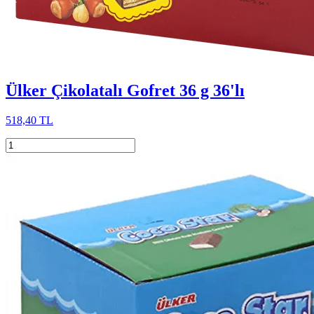
Ülker Çikolatalı Gofret 36 g 36'lı
518,40 TL