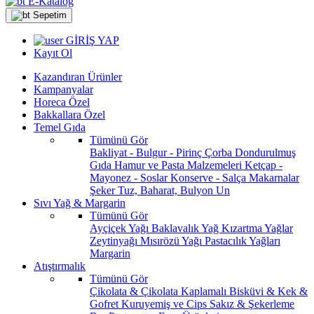
E-Katalog
Sepetim
GİRİŞ YAP
Kayıt Ol
Kazandıran Ürünler
Kampanyalar
Horeca Özel
Bakkallara Özel
Temel Gıda
Tümünü Gör
Bakliyat - Bulgur - Pirinç
Çorba
Dondurulmuş
Gıda
Hamur ve Pasta Malzemeleri
Ketçap -
Mayonez - Soslar
Konserve - Salça
Makarnalar
Şeker
Tuz, Baharat, Bulyon
Un
Sıvı Yağ & Margarin
Tümünü Gör
Ayçiçek Yağı
Baklavalık Yağ
Kızartma Yağlar
Zeytinyağı
Mısırözü Yağı
Pastacılık Yağları
Margarin
Atıştırmalık
Tümünü Gör
Çikolata & Çikolata Kaplamalı
Bisküvi & Kek &
Gofret
Kuruyemiş ve Cips
Sakız & Şekerleme