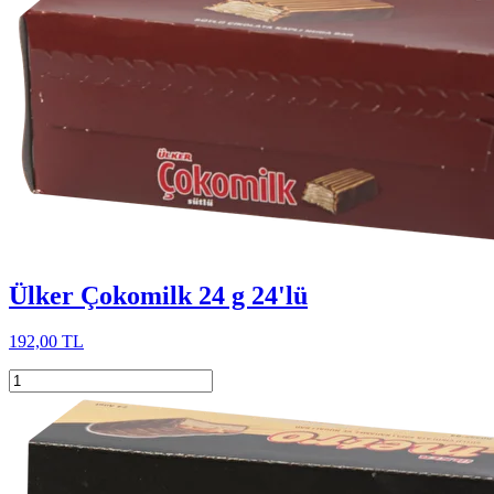
Ülker Çokomilk 24 g 24'lü
192,00 TL