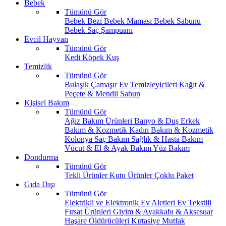
Bebek
Tümünü Gör
Bebek Bezi
Bebek Maması
Bebek Sabunu
Bebek Saç Şampuanı
Evcil Hayvan
Tümünü Gör
Kedi
Köpek
Kuş
Temizlik
Tümünü Gör
Bulaşık
Çamaşır
Ev Temizleyicileri
Kağıt &
Peçete & Mendil
Sabun
Kişisel Bakım
Tümünü Gör
Ağız Bakım Ürünleri
Banyo & Duş
Erkek
Bakım & Kozmetik
Kadın Bakım & Kozmetik
Kolonya
Saç Bakım
Sağlık & Hasta Bakım
Vücut & El & Ayak Bakım
Yüz Bakım
Dondurma
Tümünü Gör
Tekli Ürünler
Kutu Ürünler
Çoklu Paket
Gıda Dışı
Tümünü Gör
Elektrikli ve Elektronik Ev Aletleri
Ev Tekstili
Fırsat Ürünleri
Giyim & Ayakkabı & Aksesuar
Haşare Öldürücüleri
Kırtasiye
Mutfak