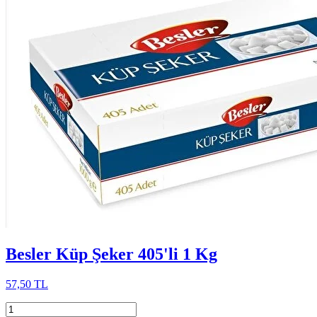
Besler Küp Şeker 405'li 1 Kg
57,50 TL