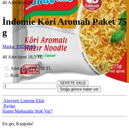
40 Adet üzeri 18,5 TL
İndomie Köri Aromalı Paket 75
g
Marka: INDOMIE
40 Adet üzeri 18,5 TL
Adet Fiyatı
:
19,50 TL
Koli
SEPETE EKLE
Stoğa girince haber ver
Alışveriş Listeme Ekle
Paylaş
Hangi Mağazada Stok Var?
En geç
Kargoda!