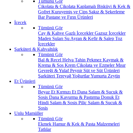
Tümünü Gör
Çikolata & Çikolata Kaplamalı
Bisküvi & Kek &
Gofret
Kuruyemiş ve Cips
Sakız & Şekerleme
Bar
Pastane ve Fırın Ürünleri
İçecek
Tümünü Gör
Çay & Kahve
Gazlı İçecekler
Gazsız İçecekler
Maden Suları
Su
Ayran & Kefir & Salep
Toz
İçecekler
Şarküteri & Kahvaltılık
Tümünü Gör
Bal & Reçel
Helva Tahin Pekmez
Kaymak &
Krema & Sos
Krem Çikolata ve Ezmeler
Mısır
Gevreği & Yulaf
Peynir
Süt ve Süt Ürünleri
Şarküteri
Tereyağ
Yoğurtlar
Yumurta
Zeytin
Et Ürünleri
Tümünü Gör
Beyaz Et
Kırmızı Et
Dana Salam & Sucuk &
Sosis
Dana Kavurma & Pastırma
Donuk Et
Hindi Salam & Sosis
Piliç Salam & Sucuk &
Sosis
Unlu Mamüller
Tümünü Gör
Ekmek
Hamur & Kek & Pasta Malzemeleri
Tatlılar