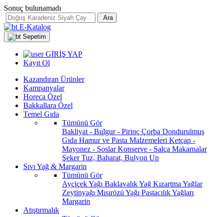
Sonuç bulunamadı
Ara
E-Katalog
Sepetim
GİRİŞ YAP
Kayıt Ol
Kazandıran Ürünler
Kampanyalar
Horeca Özel
Bakkallara Özel
Temel Gıda
Tümünü Gör
Bakliyat - Bulgur - Pirinç
Çorba
Dondurulmuş
Gıda
Hamur ve Pasta Malzemeleri
Ketçap -
Mayonez - Soslar
Konserve - Salça
Makarnalar
Şeker
Tuz, Baharat, Bulyon
Un
Sıvı Yağ & Margarin
Tümünü Gör
Ayçiçek Yağı
Baklavalık Yağ
Kızartma Yağlar
Zeytinyağı
Mısırözü Yağı
Pastacılık Yağları
Margarin
Atıştırmalık