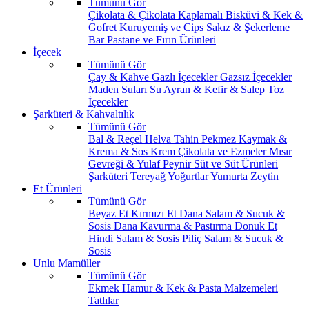
Tümünü Gör
Çikolata & Çikolata Kaplamalı
Bisküvi & Kek &
Gofret
Kuruyemiş ve Cips
Sakız & Şekerleme
Bar
Pastane ve Fırın Ürünleri
İçecek
Tümünü Gör
Çay & Kahve
Gazlı İçecekler
Gazsız İçecekler
Maden Suları
Su
Ayran & Kefir & Salep
Toz
İçecekler
Şarküteri & Kahvaltılık
Tümünü Gör
Bal & Reçel
Helva Tahin Pekmez
Kaymak &
Krema & Sos
Krem Çikolata ve Ezmeler
Mısır
Gevreği & Yulaf
Peynir
Süt ve Süt Ürünleri
Şarküteri
Tereyağ
Yoğurtlar
Yumurta
Zeytin
Et Ürünleri
Tümünü Gör
Beyaz Et
Kırmızı Et
Dana Salam & Sucuk &
Sosis
Dana Kavurma & Pastırma
Donuk Et
Hindi Salam & Sosis
Piliç Salam & Sucuk &
Sosis
Unlu Mamüller
Tümünü Gör
Ekmek
Hamur & Kek & Pasta Malzemeleri
Tatlılar