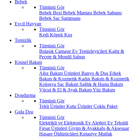
Bebek
Tümünü Gör
Bebek Bezi
Bebek Maması
Bebek Sabunu
Bebek Saç Şampuanı
Evcil Hayvan
Tümünü Gör
Kedi
Köpek
Kuş
Temizlik
Tümünü Gör
Bulaşık
Çamaşır
Ev Temizleyicileri
Kağıt &
Peçete & Mendil
Sabun
Kişisel Bakım
Tümünü Gör
Ağız Bakım Ürünleri
Banyo & Duş
Erkek
Bakım & Kozmetik
Kadın Bakım & Kozmetik
Kolonya
Saç Bakım
Sağlık & Hasta Bakım
Vücut & El & Ayak Bakım
Yüz Bakım
Dondurma
Tümünü Gör
Tekli Ürünler
Kutu Ürünler
Çoklu Paket
Gıda Dışı
Tümünü Gör
Elektrikli ve Elektronik Ev Aletleri
Ev Tekstili
Fırsat Ürünleri
Giyim & Ayakkabı & Aksesuar
Haşare Öldürücüleri
Kırtasiye
Mutfak