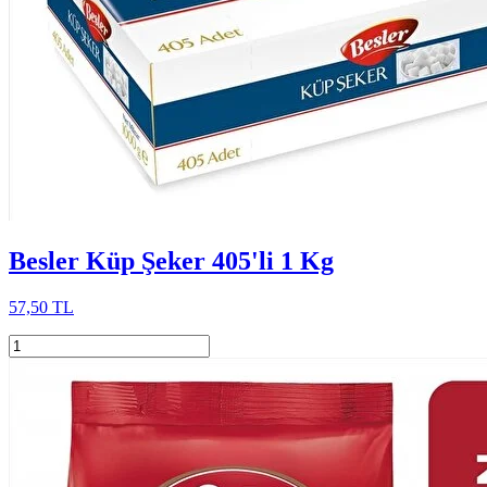
Besler Küp Şeker 405'li 1 Kg
57,50 TL