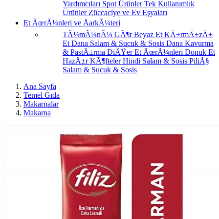
Yardımcıları
Spot Ürünler
Tek Kullanımlık
Ürünler
Züccaciye ve Ev Eşyaları
Et ÃœrÃ¼nleri ve ÅarkÃ¼teri
TÃ¼mÃ¼nÃ¼ GÃ¶r
Beyaz Et
KÄ±rmÄ±zÄ±
Et
Dana Salam & Sucuk & Sosis
Dana Kavurma
& PastÄ±rma
DiÄŸer Et ÃœrÃ¼nleri
Donuk Et
HazÄ±r KÃ¶fteler
Hindi Salam & Sosis
PiliÃ§
Salam & Sucuk & Sosis
Ana Sayfa
Temel Gıda
Makarnalar
Makarna