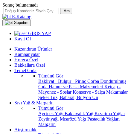
Sonuç bulunamadı
Ara
E-Katalog
Sepetim
GİRİŞ YAP
Kayıt Ol
Kazandıran Ürünler
Kampanyalar
Horeca Özel
Bakkallara Özel
Temel Gıda
Tümünü Gör
Bakliyat - Bulgur - Pirinç
Çorba
Dondurulmuş
Gıda
Hamur ve Pasta Malzemeleri
Ketçap -
Mayonez - Soslar
Konserve - Salça
Makarnalar
Şeker
Tuz, Baharat, Bulyon
Un
Sıvı Yağ & Margarin
Tümünü Gör
Ayçiçek Yağı
Baklavalık Yağ
Kızartma Yağlar
Zeytinyağı
Mısırözü Yağı
Pastacılık Yağları
Margarin
Atıştırmalık