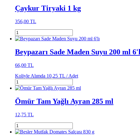
Çaykur Tiryaki 1 kg
356,00 TL
Beypazarı Sade Maden Suyu 200 ml 6'l
66,00 TL
Koliyle Alımda
10,25 TL /
Adet
Ömür Tam Yağlı Ayran 285 ml
12,75 TL