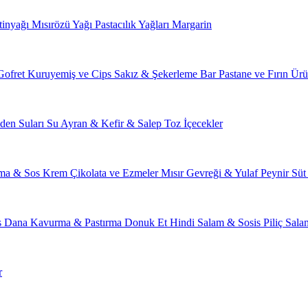
tinyağı
Mısırözü Yağı
Pastacılık Yağları
Margarin
Gofret
Kuruyemiş ve Cips
Sakız & Şekerleme
Bar
Pastane ve Fırın Ürü
den Suları
Su
Ayran & Kefir & Salep
Toz İçecekler
ma & Sos
Krem Çikolata ve Ezmeler
Mısır Gevreği & Yulaf
Peynir
Süt
s
Dana Kavurma & Pastırma
Donuk Et
Hindi Salam & Sosis
Piliç Sal
r