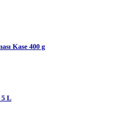
ası Kase 400 g
 5 L