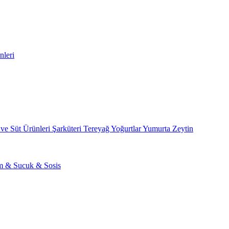
nleri
 ve Süt Ürünleri
Şarküteri
Tereyağ
Yoğurtlar
Yumurta
Zeytin
am & Sucuk & Sosis