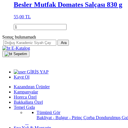
Besler Mutfak Domates Salçası 830 g
55,00 TL
Sonuç bulunamadı
Ara
E-Katalog
Sepetim
GİRİŞ YAP
Kayıt Ol
Kazandıran Ürünler
Kampanyalar
Horeca Özel
Bakkallara Özel
Temel Gıda
Tümünü Gör
Bakliyat - Bulgur - Pirinç
Çorba
Dondurulmuş Gı
Sıvı Yağ & Margarin