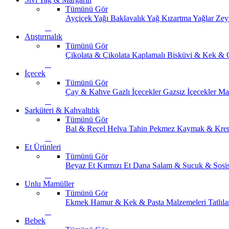
Tümünü Gör
Ayçiçek Yağı
Baklavalık Yağ
Kızartma Yağlar
Zey
Atıştırmalık
Tümünü Gör
Çikolata & Çikolata Kaplamalı
Bisküvi & Kek & 
İçecek
Tümünü Gör
Çay & Kahve
Gazlı İçecekler
Gazsız İçecekler
Ma
Şarküteri & Kahvaltılık
Tümünü Gör
Bal & Reçel
Helva Tahin Pekmez
Kaymak & Kre
Et Ürünleri
Tümünü Gör
Beyaz Et
Kırmızı Et
Dana Salam & Sucuk & Sosi
Unlu Mamüller
Tümünü Gör
Ekmek
Hamur & Kek & Pasta Malzemeleri
Tatlıla
Bebek