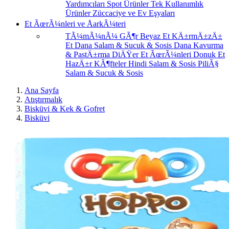
Yardımcıları
Spot Ürünler
Tek Kullanımlık
Ürünler
Züccaciye ve Ev Eşyaları
Et ÃœrÃ¼nleri ve ÅarkÃ¼teri
TÃ¼mÃ¼nÃ¼ GÃ¶r
Beyaz Et
KÄ±rmÄ±zÄ±
Et
Dana Salam & Sucuk & Sosis
Dana Kavurma
& PastÄ±rma
DiÄŸer Et ÃœrÃ¼nleri
Donuk Et
HazÄ±r KÃ¶fteler
Hindi Salam & Sosis
PiliÃ§
Salam & Sucuk & Sosis
Ana Sayfa
Atıştırmalık
Bisküvi & Kek & Gofret
Bisküvi