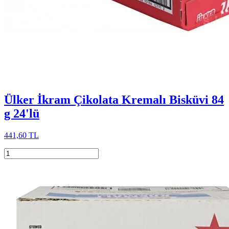
Ülker İkram Çikolata Kremalı Bisküvi 84
g 24'lü
441,60 TL