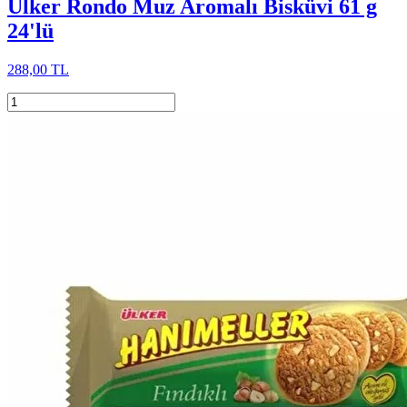
Ülker Rondo Muz Aromalı Bisküvi 61 g
24'lü
288,00 TL