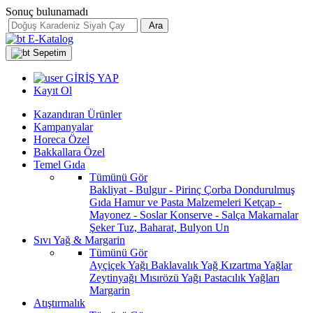
Sonuç bulunamadı
Ara
E-Katalog
Sepetim
GİRİŞ YAP
Kayıt Ol
Kazandıran Ürünler
Kampanyalar
Horeca Özel
Bakkallara Özel
Temel Gıda
Tümünü Gör
Bakliyat - Bulgur - Pirinç
Çorba
Dondurulmuş
Gıda
Hamur ve Pasta Malzemeleri
Ketçap -
Mayonez - Soslar
Konserve - Salça
Makarnalar
Şeker
Tuz, Baharat, Bulyon
Un
Sıvı Yağ & Margarin
Tümünü Gör
Ayçiçek Yağı
Baklavalık Yağ
Kızartma Yağlar
Zeytinyağı
Mısırözü Yağı
Pastacılık Yağları
Margarin
Atıştırmalık