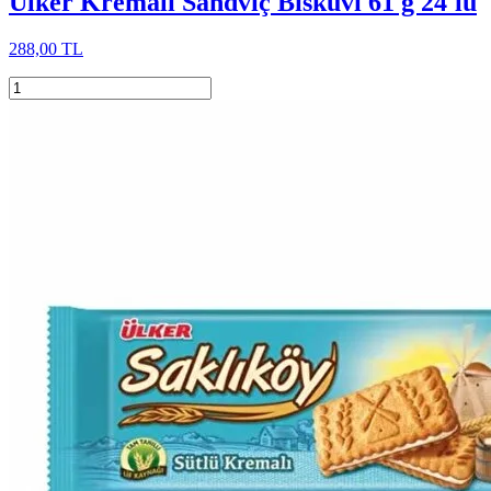
Ülker Kremalı Sandviç Bisküvi 61 g 24'lü
288,00 TL