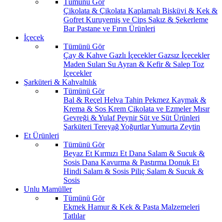
Tümünü Gör
Çikolata & Çikolata Kaplamalı
Bisküvi & Kek &
Gofret
Kuruyemiş ve Cips
Sakız & Şekerleme
Bar
Pastane ve Fırın Ürünleri
İçecek
Tümünü Gör
Çay & Kahve
Gazlı İçecekler
Gazsız İçecekler
Maden Suları
Su
Ayran & Kefir & Salep
Toz
İçecekler
Şarküteri & Kahvaltılık
Tümünü Gör
Bal & Reçel
Helva Tahin Pekmez
Kaymak &
Krema & Sos
Krem Çikolata ve Ezmeler
Mısır
Gevreği & Yulaf
Peynir
Süt ve Süt Ürünleri
Şarküteri
Tereyağ
Yoğurtlar
Yumurta
Zeytin
Et Ürünleri
Tümünü Gör
Beyaz Et
Kırmızı Et
Dana Salam & Sucuk &
Sosis
Dana Kavurma & Pastırma
Donuk Et
Hindi Salam & Sosis
Piliç Salam & Sucuk &
Sosis
Unlu Mamüller
Tümünü Gör
Ekmek
Hamur & Kek & Pasta Malzemeleri
Tatlılar