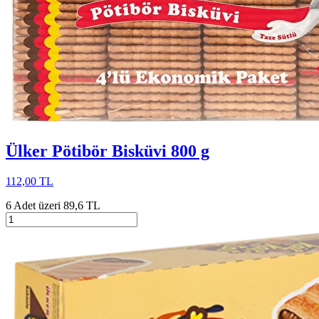
Ülker Pötibör Bisküvi 800 g
112,00 TL
6 Adet üzeri 89,6 TL