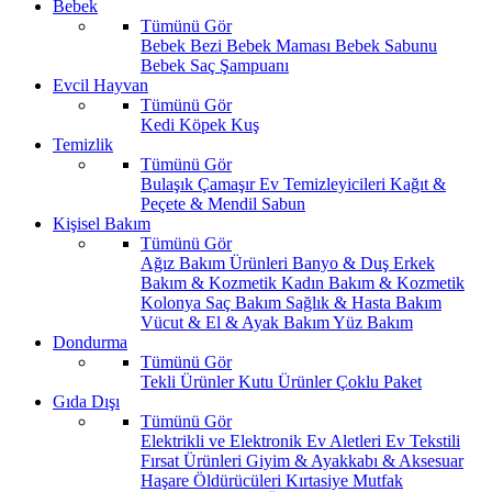
Bebek
Tümünü Gör
Bebek Bezi
Bebek Maması
Bebek Sabunu
Bebek Saç Şampuanı
Evcil Hayvan
Tümünü Gör
Kedi
Köpek
Kuş
Temizlik
Tümünü Gör
Bulaşık
Çamaşır
Ev Temizleyicileri
Kağıt &
Peçete & Mendil
Sabun
Kişisel Bakım
Tümünü Gör
Ağız Bakım Ürünleri
Banyo & Duş
Erkek
Bakım & Kozmetik
Kadın Bakım & Kozmetik
Kolonya
Saç Bakım
Sağlık & Hasta Bakım
Vücut & El & Ayak Bakım
Yüz Bakım
Dondurma
Tümünü Gör
Tekli Ürünler
Kutu Ürünler
Çoklu Paket
Gıda Dışı
Tümünü Gör
Elektrikli ve Elektronik Ev Aletleri
Ev Tekstili
Fırsat Ürünleri
Giyim & Ayakkabı & Aksesuar
Haşare Öldürücüleri
Kırtasiye
Mutfak