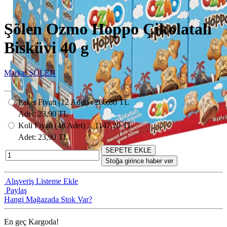
Şölen Ozmo Hoppo Çikolatalı
Bisküvi 40 g
Marka: ŞÖLEN
Paket Fiyatı
(12
Adet
) :
286,80 TL
Adet
: 23,90 TL
Koli Fiyatı
(48
Adet
) :
1147,20 TL
Adet
: 23,90 TL
SEPETE EKLE
Stoğa girince haber ver
Alışveriş Listeme Ekle
Paylaş
Hangi Mağazada Stok Var?
En geç
Kargoda!