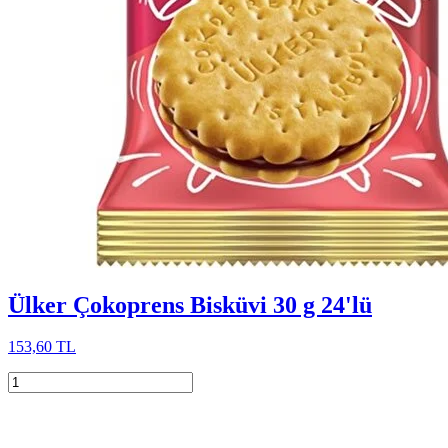
Ülker Çokoprens Bisküvi 30 g 24'lü
153,60 TL