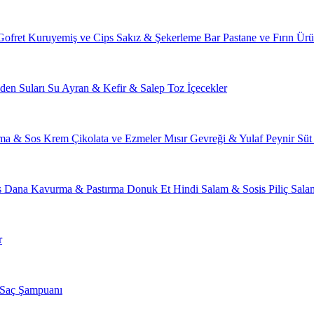
Gofret
Kuruyemiş ve Cips
Sakız & Şekerleme
Bar
Pastane ve Fırın Ürü
den Suları
Su
Ayran & Kefir & Salep
Toz İçecekler
ma & Sos
Krem Çikolata ve Ezmeler
Mısır Gevreği & Yulaf
Peynir
Süt
s
Dana Kavurma & Pastırma
Donuk Et
Hindi Salam & Sosis
Piliç Sal
r
Saç Şampuanı