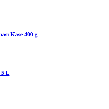
ası Kase 400 g
 5 L