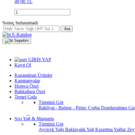
49,90 TL
Sonuç bulunamadı
Ara
E-Katalog
Sepetim
GİRİŞ YAP
Kayıt Ol
Kazandıran Ürünler
Kampanyalar
Horeca Özel
Bakkallara Özel
Temel Gıda
Tümünü Gör
Bakliyat - Bulgur - Pirinç
Çorba
Dondurulmuş Gı
Sıvı Yağ & Margarin
Tümünü Gör
Ayçiçek Yağı
Baklavalık Yağ
Kızartma Yağlar
Zey