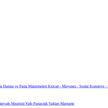
da
Hamur ve Pasta Malzemeleri
Ketçap - Mayonez - Soslar
Konserve -
tinyağı
Mısırözü Yağı
Pastacılık Yağları
Margarin