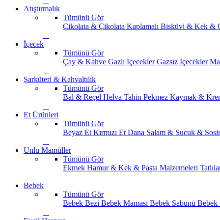
Atıştırmalık
Tümünü Gör
Çikolata & Çikolata Kaplamalı
Bisküvi & Kek & 
İçecek
Tümünü Gör
Çay & Kahve
Gazlı İçecekler
Gazsız İçecekler
Ma
Şarküteri & Kahvaltılık
Tümünü Gör
Bal & Reçel
Helva Tahin Pekmez
Kaymak & Kre
Et Ürünleri
Tümünü Gör
Beyaz Et
Kırmızı Et
Dana Salam & Sucuk & Sosi
Unlu Mamüller
Tümünü Gör
Ekmek
Hamur & Kek & Pasta Malzemeleri
Tatlıla
Bebek
Tümünü Gör
Bebek Bezi
Bebek Maması
Bebek Sabunu
Bebek 