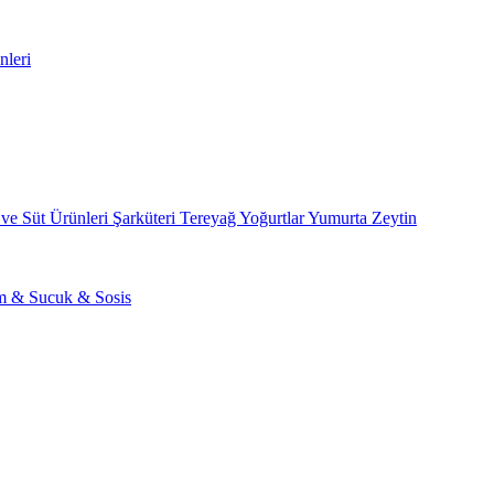
nleri
 ve Süt Ürünleri
Şarküteri
Tereyağ
Yoğurtlar
Yumurta
Zeytin
am & Sucuk & Sosis