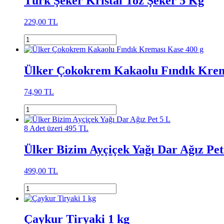
Türk Şeker Kristal Toz Şeker 5 Kg
229,00 TL
Ülker Çokokrem Kakaolu Fındık Krem
74,90 TL
8 Adet üzeri 495 TL
Ülker Bizim Ayçiçek Yağı Dar Ağız Pet
499,00 TL
Çaykur Tiryaki 1 kg