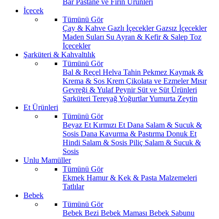
Bar
Pastane ve Fırın Ürünleri
İçecek
Tümünü Gör
Çay & Kahve
Gazlı İçecekler
Gazsız İçecekler
Maden Suları
Su
Ayran & Kefir & Salep
Toz
İçecekler
Şarküteri & Kahvaltılık
Tümünü Gör
Bal & Reçel
Helva Tahin Pekmez
Kaymak &
Krema & Sos
Krem Çikolata ve Ezmeler
Mısır
Gevreği & Yulaf
Peynir
Süt ve Süt Ürünleri
Şarküteri
Tereyağ
Yoğurtlar
Yumurta
Zeytin
Et Ürünleri
Tümünü Gör
Beyaz Et
Kırmızı Et
Dana Salam & Sucuk &
Sosis
Dana Kavurma & Pastırma
Donuk Et
Hindi Salam & Sosis
Piliç Salam & Sucuk &
Sosis
Unlu Mamüller
Tümünü Gör
Ekmek
Hamur & Kek & Pasta Malzemeleri
Tatlılar
Bebek
Tümünü Gör
Bebek Bezi
Bebek Maması
Bebek Sabunu