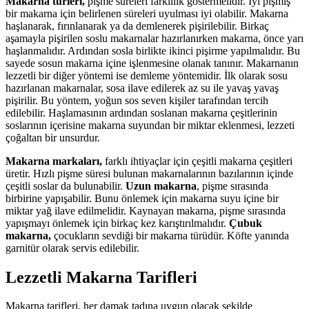
Makarna türleri,
pişme süreleri farklılık göstermelidir. İyi pişmiş
bir makarna için belirlenen süreleri uyulması iyi olabilir. Makarna
haşlanarak, fırınlanarak ya da demlenerek pişirilebilir. Birkaç
aşamayla pişirilen soslu makarnalar hazırlanırken makarna, önce yarı
haşlanmalıdır. Ardından sosla birlikte ikinci pişirme yapılmalıdır. Bu
sayede sosun makarna içine işlenmesine olanak tanınır. Makarnanın
lezzetli bir diğer yöntemi ise demleme yöntemidir. İlk olarak sosu
hazırlanan makarnalar, sosa ilave edilerek az su ile yavaş yavaş
pişirilir. Bu yöntem, yoğun sos seven kişiler tarafından tercih
edilebilir. Haşlamasının ardından soslanan makarna çeşitlerinin
soslarının içerisine makarna suyundan bir miktar eklenmesi, lezzeti
çoğaltan bir unsurdur.
Makarna markaları,
farklı ihtiyaçlar için çeşitli makarna çeşitleri
üretir. Hızlı pişme süresi bulunan makarnalarının bazılarının içinde
çeşitli soslar da bulunabilir.
Uzun makarna
, pişme sırasında
birbirine yapışabilir. Bunu önlemek için makarna suyu içine bir
miktar yağ ilave edilmelidir. Kaynayan makarna, pişme sırasında
yapışmayı önlemek için birkaç kez karıştırılmalıdır.
Çubuk
makarna,
çocukların sevdiği bir makarna türüdür. Köfte yanında
garnitür olarak servis edilebilir.
Lezzetli Makarna Tarifleri
Makarna tarifleri, her damak tadına uygun olacak şekilde