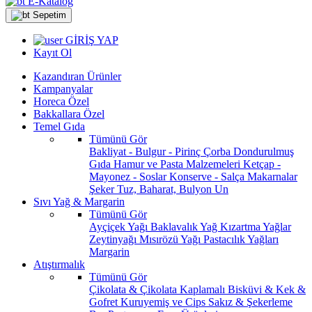
E-Katalog
Sepetim
GİRİŞ YAP
Kayıt Ol
Kazandıran Ürünler
Kampanyalar
Horeca Özel
Bakkallara Özel
Temel Gıda
Tümünü Gör
Bakliyat - Bulgur - Pirinç
Çorba
Dondurulmuş
Gıda
Hamur ve Pasta Malzemeleri
Ketçap -
Mayonez - Soslar
Konserve - Salça
Makarnalar
Şeker
Tuz, Baharat, Bulyon
Un
Sıvı Yağ & Margarin
Tümünü Gör
Ayçiçek Yağı
Baklavalık Yağ
Kızartma Yağlar
Zeytinyağı
Mısırözü Yağı
Pastacılık Yağları
Margarin
Atıştırmalık
Tümünü Gör
Çikolata & Çikolata Kaplamalı
Bisküvi & Kek &
Gofret
Kuruyemiş ve Cips
Sakız & Şekerleme