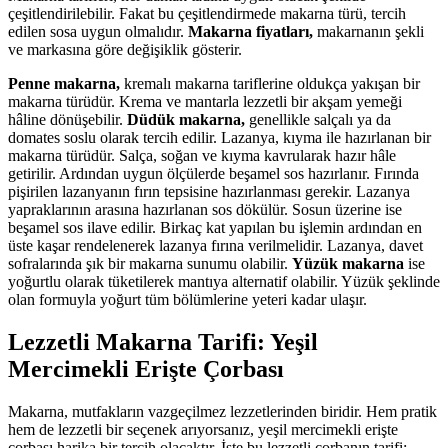
çeşitlendirilebilir. Fakat bu çeşitlendirmede makarna türü, tercih
edilen sosa uygun olmalıdır.
Makarna fiyatları,
makarnanın şekli
ve markasına göre değişiklik gösterir.
Penne makarna,
kremalı makarna tariflerine oldukça yakışan bir
makarna türüdür. Krema ve mantarla lezzetli bir akşam yemeği
hâline dönüşebilir.
Düdük makarna,
genellikle salçalı ya da
domates soslu olarak tercih edilir. Lazanya, kıyma ile hazırlanan bir
makarna türüdür. Salça, soğan ve kıyma kavrularak hazır hâle
getirilir. Ardından uygun ölçülerde beşamel sos hazırlanır. Fırında
pişirilen lazanyanın fırın tepsisine hazırlanması gerekir. Lazanya
yapraklarının arasına hazırlanan sos dökülür. Sosun üzerine ise
beşamel sos ilave edilir. Birkaç kat yapılan bu işlemin ardından en
üste kaşar rendelenerek lazanya fırına verilmelidir. Lazanya, davet
sofralarında şık bir makarna sunumu olabilir.
Yüzük makarna
ise
yoğurtlu olarak tüketilerek mantıya alternatif olabilir. Yüzük şeklinde
olan formuyla yoğurt tüm bölümlerine yeteri kadar ulaşır.
Lezzetli Makarna Tarifi: Yeşil
Mercimekli Erişte Çorbası
Makarna, mutfakların vazgeçilmez lezzetlerinden biridir. Hem pratik
hem de lezzetli bir seçenek arıyorsanız,
yeşil mercimekli erişte
çorbası
harika bir tercih olacaktır. İşte bu lezzetli çorbanın tarifi: