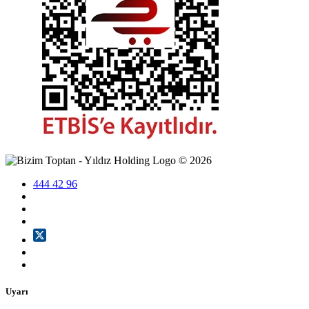
©
2026
444 42 96
Uyarı