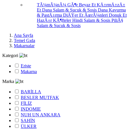
TÃ¼mÃ¼nÃ¼ GÃ¶r
Beyaz Et
KÄ±rmÄ±zÄ±
Et
Dana Salam & Sucuk & Sosis
Dana Kavurma
& PastÄ±rma
DiÄŸer Et ÃœrÃ¼nleri
Donuk Et
HazÄ±r KÃ¶fteler
Hindi Salam & Sosis
PiliÃ§
Salam & Sucuk & Sosis
Ana Sayfa
Temel Gıda
Makarnalar
Kategori
Erişte
Makarna
Marka
BARİLLA
BESLER MUTFAK
FİLİZ
INDOMIE
NUH UN ANKARA
ŞAHİN
ÜLKER