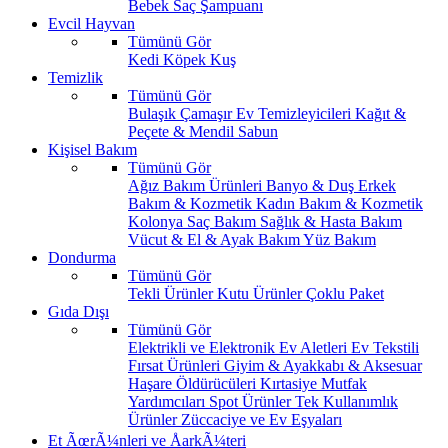
Bebek Saç Şampuanı
Evcil Hayvan
Tümünü Gör
Kedi
Köpek
Kuş
Temizlik
Tümünü Gör
Bulaşık
Çamaşır
Ev Temizleyicileri
Kağıt &
Peçete & Mendil
Sabun
Kişisel Bakım
Tümünü Gör
Ağız Bakım Ürünleri
Banyo & Duş
Erkek
Bakım & Kozmetik
Kadın Bakım & Kozmetik
Kolonya
Saç Bakım
Sağlık & Hasta Bakım
Vücut & El & Ayak Bakım
Yüz Bakım
Dondurma
Tümünü Gör
Tekli Ürünler
Kutu Ürünler
Çoklu Paket
Gıda Dışı
Tümünü Gör
Elektrikli ve Elektronik Ev Aletleri
Ev Tekstili
Fırsat Ürünleri
Giyim & Ayakkabı & Aksesuar
Haşare Öldürücüleri
Kırtasiye
Mutfak
Yardımcıları
Spot Ürünler
Tek Kullanımlık
Ürünler
Züccaciye ve Ev Eşyaları
Et ÃœrÃ¼nleri ve ÅarkÃ¼teri