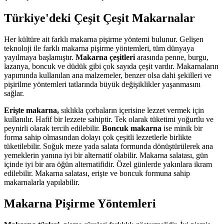
Türkiye'deki Çeşit Çeşit Makarnalar
Her kültüre ait farklı makarna pişirme yöntemi bulunur. Gelişen
teknoloji ile farklı makarna pişirme yöntemleri, tüm dünyaya
yayılmaya başlamıştır.
Makarna çeşitleri
arasında penne, burgu,
lazanya, boncuk ve düdük gibi çok sayıda çeşit vardır. Makarnaların
yapımında kullanılan ana malzemeler, benzer olsa dahi şekilleri ve
pişirilme yöntemleri tatlarında büyük değişiklikler yaşanmasını
sağlar.
Erişte makarna,
sıklıkla çorbaların içerisine lezzet vermek için
kullanılır. Hafif bir lezzete sahiptir. Tek olarak tüketimi yoğurtlu ve
peynirli olarak tercih edilebilir.
Boncuk makarna
ise minik bir
forma sahip olmasından dolayı çok çeşitli lezzetlerle birlikte
tüketilebilir. Soğuk meze yada salata formunda dönüştürülerek ana
yemeklerin yanına iyi bir alternatif olabilir. Makarna salatası, gün
içinde iyi bir ara öğün alternatifidir. Özel günlerde yakınlara ikram
edilebilir. Makarna salatası, erişte ve boncuk formuna sahip
makarnalarla yapılabilir.
Makarna Pişirme Yöntemleri