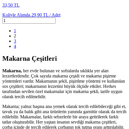
33,50 TL
Koliyle Alımda
29,90 TL /
Adet
1
2
3
4
Makarna Çeşitleri
Makarna,
her evde bulunan ve sofralarda sıklıkla yer alan
lezzetlerdendir. Çok sayıda makarna çeşidi ve makarna pişirme
yöntemleri vardır. Makarnanın şekli, pişirilme yöntemi ve kullanılan
sos çeşitleri; makarnanın lezzetini büyük ölçüde etkiler. Herkes
tarafından sevilen özel makarnalar için makarna şekli, tarife uygun
olarak tercih edilmelidir.
Makarna; yalnız başına ana yemek olarak tercih edilebileceği gibi et,
tavuk ya da balık gibi ana ürünlerin yanında garnitür olarak da tercih
edilebilir. Makarnalar, farklı sebzelerle bir araya getirilerek farklı
tatlar oluşturabilir. Her yaştan insanın sevdiği makarna çeşitleri,
çorba içinde de tercih edilerek çorbanın tok tutma oranı arttırılabilir.