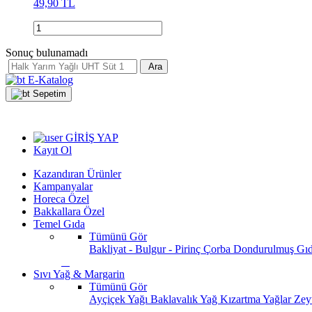
49,90 TL
Sonuç bulunamadı
Ara
E-Katalog
Sepetim
GİRİŞ YAP
Kayıt Ol
Kazandıran Ürünler
Kampanyalar
Horeca Özel
Bakkallara Özel
Temel Gıda
Tümünü Gör
Bakliyat - Bulgur - Pirinç
Çorba
Dondurulmuş Gı
Sıvı Yağ & Margarin
Tümünü Gör
Ayçiçek Yağı
Baklavalık Yağ
Kızartma Yağlar
Zey