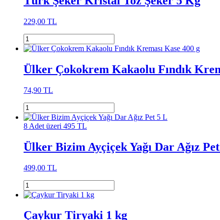
Türk Şeker Kristal Toz Şeker 5 Kg
229,00 TL
Ülker Çokokrem Kakaolu Fındık Krem
74,90 TL
8 Adet üzeri 495 TL
Ülker Bizim Ayçiçek Yağı Dar Ağız Pet
499,00 TL
Çaykur Tiryaki 1 kg