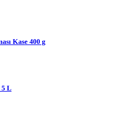
ası Kase 400 g
 5 L