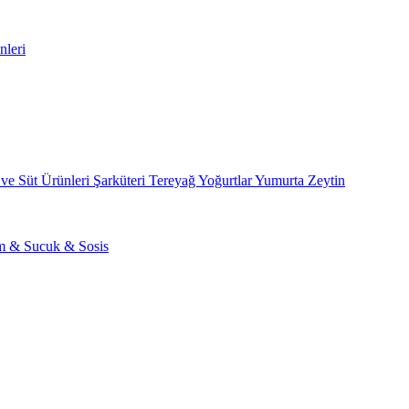
nleri
 ve Süt Ürünleri
Şarküteri
Tereyağ
Yoğurtlar
Yumurta
Zeytin
am & Sucuk & Sosis