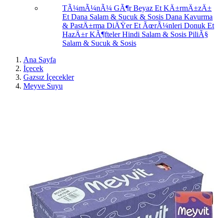
TÃ¼mÃ¼nÃ¼ GÃ¶r
Beyaz Et
KÄ±rmÄ±zÄ±
Et
Dana Salam & Sucuk & Sosis
Dana Kavurma
& PastÄ±rma
DiÄŸer Et ÃœrÃ¼nleri
Donuk Et
HazÄ±r KÃ¶fteler
Hindi Salam & Sosis
PiliÃ§
Salam & Sucuk & Sosis
Ana Sayfa
İçecek
Gazsız İçecekler
Meyve Suyu