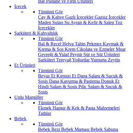
Bar
Pastane ve Fırın Ürünleri
İçecek
Tümünü Gör
Çay & Kahve
Gazlı İçecekler
Gazsız İçecekler
Maden Suları
Su
Ayran & Kefir & Salep
Toz
İçecekler
Şarküteri & Kahvaltılık
Tümünü Gör
Bal & Reçel
Helva Tahin Pekmez
Kaymak &
Krema & Sos
Krem Çikolata ve Ezmeler
Mısır
Gevreği & Yulaf
Peynir
Süt ve Süt Ürünleri
Şarküteri
Tereyağ
Yoğurtlar
Yumurta
Zeytin
Et Ürünleri
Tümünü Gör
Beyaz Et
Kırmızı Et
Dana Salam & Sucuk &
Sosis
Dana Kavurma & Pastırma
Donuk Et
Hindi Salam & Sosis
Piliç Salam & Sucuk &
Sosis
Unlu Mamüller
Tümünü Gör
Ekmek
Hamur & Kek & Pasta Malzemeleri
Tatlılar
Bebek
Tümünü Gör
Bebek Bezi
Bebek Maması
Bebek Sabunu