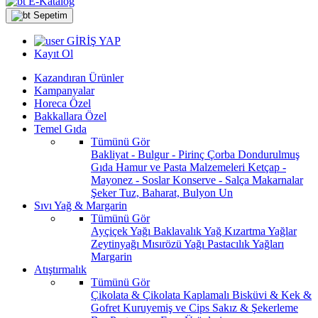
E-Katalog
Sepetim
GİRİŞ YAP
Kayıt Ol
Kazandıran Ürünler
Kampanyalar
Horeca Özel
Bakkallara Özel
Temel Gıda
Tümünü Gör
Bakliyat - Bulgur - Pirinç
Çorba
Dondurulmuş
Gıda
Hamur ve Pasta Malzemeleri
Ketçap -
Mayonez - Soslar
Konserve - Salça
Makarnalar
Şeker
Tuz, Baharat, Bulyon
Un
Sıvı Yağ & Margarin
Tümünü Gör
Ayçiçek Yağı
Baklavalık Yağ
Kızartma Yağlar
Zeytinyağı
Mısırözü Yağı
Pastacılık Yağları
Margarin
Atıştırmalık
Tümünü Gör
Çikolata & Çikolata Kaplamalı
Bisküvi & Kek &
Gofret
Kuruyemiş ve Cips
Sakız & Şekerleme