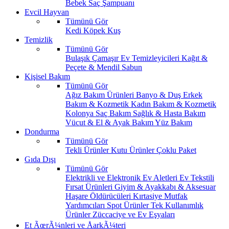
Bebek Saç Şampuanı
Evcil Hayvan
Tümünü Gör
Kedi
Köpek
Kuş
Temizlik
Tümünü Gör
Bulaşık
Çamaşır
Ev Temizleyicileri
Kağıt &
Peçete & Mendil
Sabun
Kişisel Bakım
Tümünü Gör
Ağız Bakım Ürünleri
Banyo & Duş
Erkek
Bakım & Kozmetik
Kadın Bakım & Kozmetik
Kolonya
Saç Bakım
Sağlık & Hasta Bakım
Vücut & El & Ayak Bakım
Yüz Bakım
Dondurma
Tümünü Gör
Tekli Ürünler
Kutu Ürünler
Çoklu Paket
Gıda Dışı
Tümünü Gör
Elektrikli ve Elektronik Ev Aletleri
Ev Tekstili
Fırsat Ürünleri
Giyim & Ayakkabı & Aksesuar
Haşare Öldürücüleri
Kırtasiye
Mutfak
Yardımcıları
Spot Ürünler
Tek Kullanımlık
Ürünler
Züccaciye ve Ev Eşyaları
Et ÃœrÃ¼nleri ve ÅarkÃ¼teri