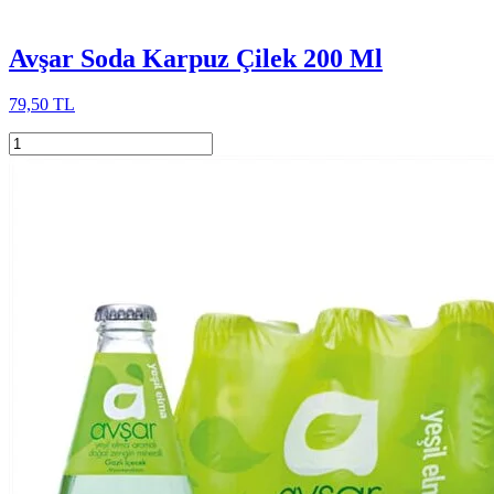
Avşar Soda Karpuz Çilek 200 Ml
79,50 TL