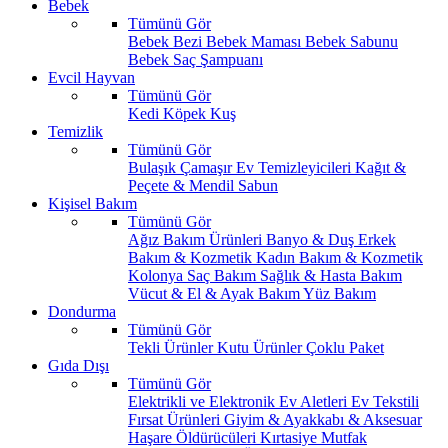
Bebek
Tümünü Gör
Bebek Bezi
Bebek Maması
Bebek Sabunu
Bebek Saç Şampuanı
Evcil Hayvan
Tümünü Gör
Kedi
Köpek
Kuş
Temizlik
Tümünü Gör
Bulaşık
Çamaşır
Ev Temizleyicileri
Kağıt &
Peçete & Mendil
Sabun
Kişisel Bakım
Tümünü Gör
Ağız Bakım Ürünleri
Banyo & Duş
Erkek
Bakım & Kozmetik
Kadın Bakım & Kozmetik
Kolonya
Saç Bakım
Sağlık & Hasta Bakım
Vücut & El & Ayak Bakım
Yüz Bakım
Dondurma
Tümünü Gör
Tekli Ürünler
Kutu Ürünler
Çoklu Paket
Gıda Dışı
Tümünü Gör
Elektrikli ve Elektronik Ev Aletleri
Ev Tekstili
Fırsat Ürünleri
Giyim & Ayakkabı & Aksesuar
Haşare Öldürücüleri
Kırtasiye
Mutfak