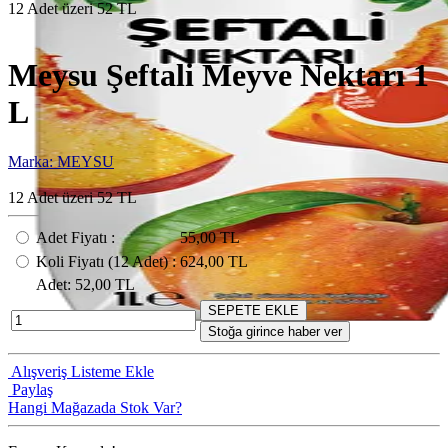
12 Adet üzeri 52 TL
Meysu Şeftali Meyve Nektarı 1
L
Marka: MEYSU
12 Adet üzeri 52 TL
Adet Fiyatı
:
55,00 TL
Koli Fiyatı
(12
Adet
) :
624,00 TL
Adet
: 52,00 TL
SEPETE EKLE
Stoğa girince haber ver
Alışveriş Listeme Ekle
Paylaş
Hangi Mağazada Stok Var?