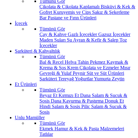
Tümünü Gör
Çikolata & Çikolata Kaplamalı
Bisküvi & Kek &
Gofret
Kuruyemiş ve Cips
Sakız & Şekerleme
Bar
Pastane ve Fırın Ürünleri
İçecek
Tümünü Gör
Çay & Kahve
Gazlı İçecekler
Gazsız İçecekler
Maden Suları
Su
Ayran & Kefir & Salep
Toz
İçecekler
Şarküteri & Kahvaltılık
Tümünü Gör
Bal & Reçel
Helva Tahin Pekmez
Kaymak &
Krema & Sos
Krem Çikolata ve Ezmeler
Mısır
Gevreği & Yulaf
Peynir
Süt ve Süt Ürünleri
Şarküteri
Tereyağ
Yoğurtlar
Yumurta
Zeytin
Et Ürünleri
Tümünü Gör
Beyaz Et
Kırmızı Et
Dana Salam & Sucuk &
Sosis
Dana Kavurma & Pastırma
Donuk Et
Hindi Salam & Sosis
Piliç Salam & Sucuk &
Sosis
Unlu Mamüller
Tümünü Gör
Ekmek
Hamur & Kek & Pasta Malzemeleri
Tatlılar