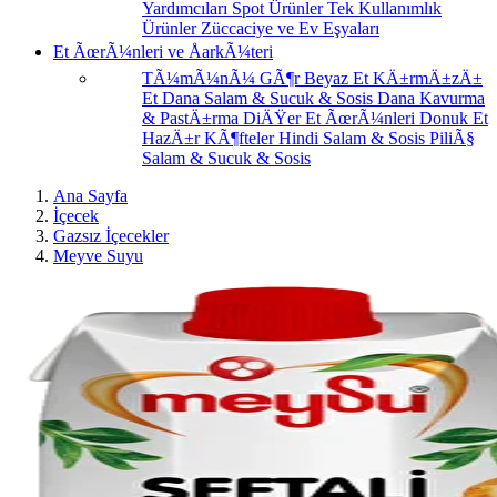
Yardımcıları
Spot Ürünler
Tek Kullanımlık
Ürünler
Züccaciye ve Ev Eşyaları
Et ÃœrÃ¼nleri ve ÅarkÃ¼teri
TÃ¼mÃ¼nÃ¼ GÃ¶r
Beyaz Et
KÄ±rmÄ±zÄ±
Et
Dana Salam & Sucuk & Sosis
Dana Kavurma
& PastÄ±rma
DiÄŸer Et ÃœrÃ¼nleri
Donuk Et
HazÄ±r KÃ¶fteler
Hindi Salam & Sosis
PiliÃ§
Salam & Sucuk & Sosis
Ana Sayfa
İçecek
Gazsız İçecekler
Meyve Suyu