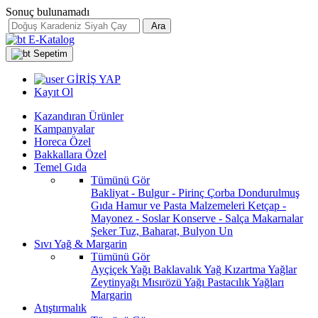
Sonuç bulunamadı
Ara
E-Katalog
Sepetim
GİRİŞ YAP
Kayıt Ol
Kazandıran Ürünler
Kampanyalar
Horeca Özel
Bakkallara Özel
Temel Gıda
Tümünü Gör
Bakliyat - Bulgur - Pirinç
Çorba
Dondurulmuş
Gıda
Hamur ve Pasta Malzemeleri
Ketçap -
Mayonez - Soslar
Konserve - Salça
Makarnalar
Şeker
Tuz, Baharat, Bulyon
Un
Sıvı Yağ & Margarin
Tümünü Gör
Ayçiçek Yağı
Baklavalık Yağ
Kızartma Yağlar
Zeytinyağı
Mısırözü Yağı
Pastacılık Yağları
Margarin
Atıştırmalık