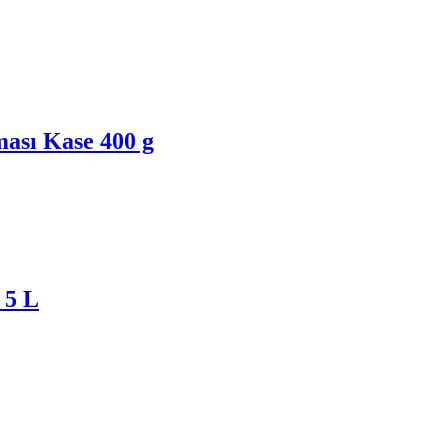
ası Kase 400 g
 5 L