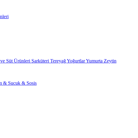
nleri
 ve Süt Ürünleri
Şarküteri
Tereyağ
Yoğurtlar
Yumurta
Zeytin
am & Sucuk & Sosis