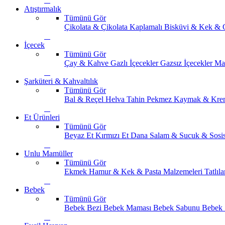
Atıştırmalık
Tümünü Gör
Çikolata & Çikolata Kaplamalı
Bisküvi & Kek & 
İçecek
Tümünü Gör
Çay & Kahve
Gazlı İçecekler
Gazsız İçecekler
Ma
Şarküteri & Kahvaltılık
Tümünü Gör
Bal & Reçel
Helva Tahin Pekmez
Kaymak & Kre
Et Ürünleri
Tümünü Gör
Beyaz Et
Kırmızı Et
Dana Salam & Sucuk & Sosi
Unlu Mamüller
Tümünü Gör
Ekmek
Hamur & Kek & Pasta Malzemeleri
Tatlıla
Bebek
Tümünü Gör
Bebek Bezi
Bebek Maması
Bebek Sabunu
Bebek 