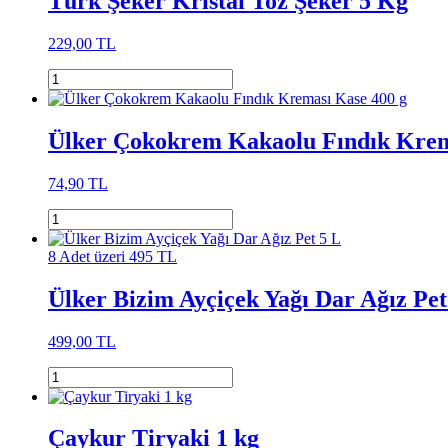
Türk Şeker Kristal Toz Şeker 5 Kg
229,00 TL
Ülker Çokokrem Kakaolu Fındık Krem
74,90 TL
8 Adet üzeri 495 TL
Ülker Bizim Ayçiçek Yağı Dar Ağız Pet
499,00 TL
Çaykur Tiryaki 1 kg