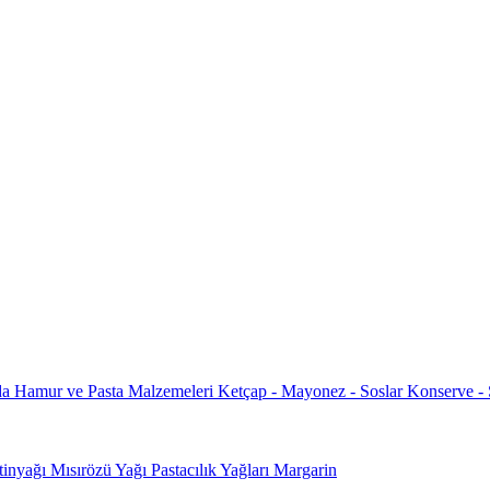
da
Hamur ve Pasta Malzemeleri
Ketçap - Mayonez - Soslar
Konserve -
tinyağı
Mısırözü Yağı
Pastacılık Yağları
Margarin