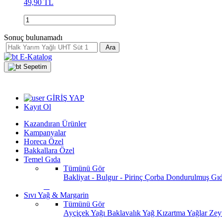
49,90 TL
Sonuç bulunamadı
Ara
E-Katalog
Sepetim
GİRİŞ YAP
Kayıt Ol
Kazandıran Ürünler
Kampanyalar
Horeca Özel
Bakkallara Özel
Temel Gıda
Tümünü Gör
Bakliyat - Bulgur - Pirinç
Çorba
Dondurulmuş Gı
Sıvı Yağ & Margarin
Tümünü Gör
Ayçiçek Yağı
Baklavalık Yağ
Kızartma Yağlar
Zey