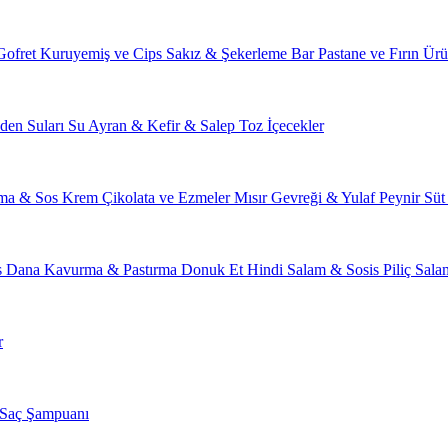
Gofret
Kuruyemiş ve Cips
Sakız & Şekerleme
Bar
Pastane ve Fırın Ürü
den Suları
Su
Ayran & Kefir & Salep
Toz İçecekler
ma & Sos
Krem Çikolata ve Ezmeler
Mısır Gevreği & Yulaf
Peynir
Süt
s
Dana Kavurma & Pastırma
Donuk Et
Hindi Salam & Sosis
Piliç Sal
r
Saç Şampuanı