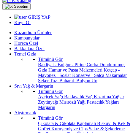
E-Katalog
Sepetim
GİRİŞ YAP
Kayıt Ol
Kazandıran Ürünler
Kampanyalar
Horeca Özel
Bakkallara Özel
Temel Gıda
Tümünü Gör
Bakliyat - Bulgur - Pirinç
Çorba
Dondurulmuş
Gıda
Hamur ve Pasta Malzemeleri
Ketçap -
Mayonez - Soslar
Konserve - Salça
Makarnalar
Şeker
Tuz, Baharat, Bulyon
Un
Sıvı Yağ & Margarin
Tümünü Gör
Ayçiçek Yağı
Baklavalık Yağ
Kızartma Yağlar
Zeytinyağı
Mısırözü Yağı
Pastacılık Yağları
Margarin
Atıştırmalık
Tümünü Gör
Çikolata & Çikolata Kaplamalı
Bisküvi & Kek &
Gofret
Kuruyemiş ve Cips
Sakız & Şekerleme