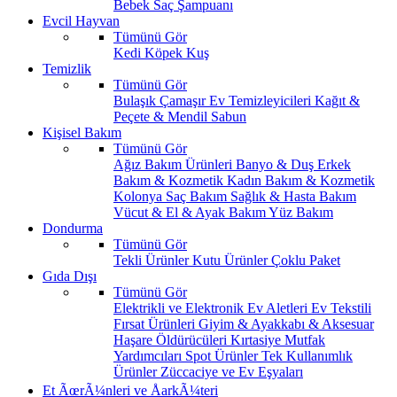
Bebek Saç Şampuanı
Evcil Hayvan
Tümünü Gör
Kedi
Köpek
Kuş
Temizlik
Tümünü Gör
Bulaşık
Çamaşır
Ev Temizleyicileri
Kağıt &
Peçete & Mendil
Sabun
Kişisel Bakım
Tümünü Gör
Ağız Bakım Ürünleri
Banyo & Duş
Erkek
Bakım & Kozmetik
Kadın Bakım & Kozmetik
Kolonya
Saç Bakım
Sağlık & Hasta Bakım
Vücut & El & Ayak Bakım
Yüz Bakım
Dondurma
Tümünü Gör
Tekli Ürünler
Kutu Ürünler
Çoklu Paket
Gıda Dışı
Tümünü Gör
Elektrikli ve Elektronik Ev Aletleri
Ev Tekstili
Fırsat Ürünleri
Giyim & Ayakkabı & Aksesuar
Haşare Öldürücüleri
Kırtasiye
Mutfak
Yardımcıları
Spot Ürünler
Tek Kullanımlık
Ürünler
Züccaciye ve Ev Eşyaları
Et ÃœrÃ¼nleri ve ÅarkÃ¼teri