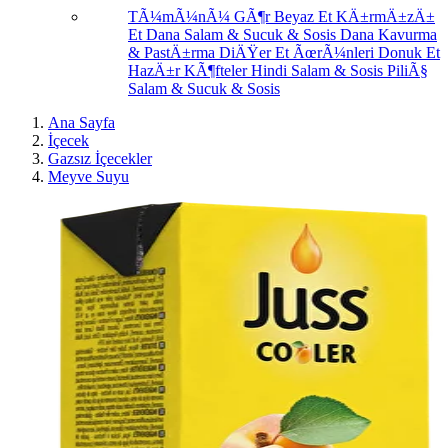
TÃ¼mÃ¼nÃ¼ GÃ¶r
Beyaz Et
KÄ±rmÄ±zÄ±
Et
Dana Salam & Sucuk & Sosis
Dana Kavurma
& PastÄ±rma
DiÄŸer Et ÃœrÃ¼nleri
Donuk Et
HazÄ±r KÃ¶fteler
Hindi Salam & Sosis
PiliÃ§
Salam & Sucuk & Sosis
Ana Sayfa
İçecek
Gazsız İçecekler
Meyve Suyu