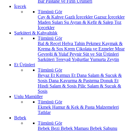
Bar
Pastane ve Fırın Ürünleri
İçecek
Tümünü Gör
Çay & Kahve
Gazlı İçecekler
Gazsız İçecekler
Maden Suları
Su
Ayran & Kefir & Salep
Toz
İçecekler
Şarküteri & Kahvaltılık
Tümünü Gör
Bal & Reçel
Helva Tahin Pekmez
Kaymak &
Krema & Sos
Krem Çikolata ve Ezmeler
Mısır
Gevreği & Yulaf
Peynir
Süt ve Süt Ürünleri
Şarküteri
Tereyağ
Yoğurtlar
Yumurta
Zeytin
Et Ürünleri
Tümünü Gör
Beyaz Et
Kırmızı Et
Dana Salam & Sucuk &
Sosis
Dana Kavurma & Pastırma
Donuk Et
Hindi Salam & Sosis
Piliç Salam & Sucuk &
Sosis
Unlu Mamüller
Tümünü Gör
Ekmek
Hamur & Kek & Pasta Malzemeleri
Tatlılar
Bebek
Tümünü Gör
Bebek Bezi
Bebek Maması
Bebek Sabunu