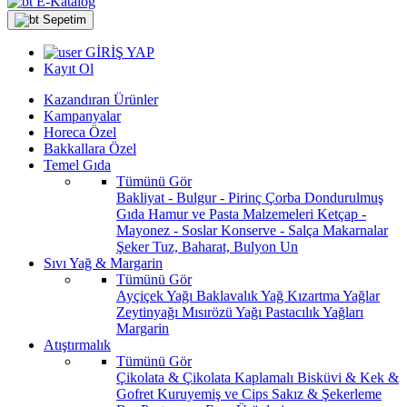
E-Katalog
Sepetim
GİRİŞ YAP
Kayıt Ol
Kazandıran Ürünler
Kampanyalar
Horeca Özel
Bakkallara Özel
Temel Gıda
Tümünü Gör
Bakliyat - Bulgur - Pirinç
Çorba
Dondurulmuş
Gıda
Hamur ve Pasta Malzemeleri
Ketçap -
Mayonez - Soslar
Konserve - Salça
Makarnalar
Şeker
Tuz, Baharat, Bulyon
Un
Sıvı Yağ & Margarin
Tümünü Gör
Ayçiçek Yağı
Baklavalık Yağ
Kızartma Yağlar
Zeytinyağı
Mısırözü Yağı
Pastacılık Yağları
Margarin
Atıştırmalık
Tümünü Gör
Çikolata & Çikolata Kaplamalı
Bisküvi & Kek &
Gofret
Kuruyemiş ve Cips
Sakız & Şekerleme