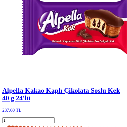
Alpella Kakao Kaplı Çikolata Soslu Kek
40 g 24'lü
237,60 TL