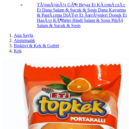
TÃ¼mÃ¼nÃ¼ GÃ¶r
Beyaz Et
KÄ±rmÄ±zÄ±
Et
Dana Salam & Sucuk & Sosis
Dana Kavurma
& PastÄ±rma
DiÄŸer Et ÃœrÃ¼nleri
Donuk Et
HazÄ±r KÃ¶fteler
Hindi Salam & Sosis
PiliÃ§
Salam & Sucuk & Sosis
Ana Sayfa
Atıştırmalık
Bisküvi & Kek & Gofret
Kek