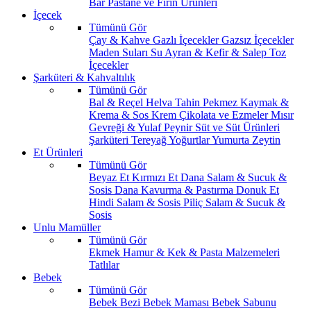
Bar
Pastane ve Fırın Ürünleri
İçecek
Tümünü Gör
Çay & Kahve
Gazlı İçecekler
Gazsız İçecekler
Maden Suları
Su
Ayran & Kefir & Salep
Toz
İçecekler
Şarküteri & Kahvaltılık
Tümünü Gör
Bal & Reçel
Helva Tahin Pekmez
Kaymak &
Krema & Sos
Krem Çikolata ve Ezmeler
Mısır
Gevreği & Yulaf
Peynir
Süt ve Süt Ürünleri
Şarküteri
Tereyağ
Yoğurtlar
Yumurta
Zeytin
Et Ürünleri
Tümünü Gör
Beyaz Et
Kırmızı Et
Dana Salam & Sucuk &
Sosis
Dana Kavurma & Pastırma
Donuk Et
Hindi Salam & Sosis
Piliç Salam & Sucuk &
Sosis
Unlu Mamüller
Tümünü Gör
Ekmek
Hamur & Kek & Pasta Malzemeleri
Tatlılar
Bebek
Tümünü Gör
Bebek Bezi
Bebek Maması
Bebek Sabunu