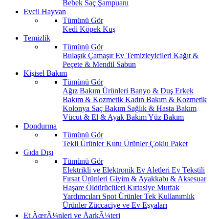
Bebek Saç Şampuanı
Evcil Hayvan
Tümünü Gör
Kedi
Köpek
Kuş
Temizlik
Tümünü Gör
Bulaşık
Çamaşır
Ev Temizleyicileri
Kağıt &
Peçete & Mendil
Sabun
Kişisel Bakım
Tümünü Gör
Ağız Bakım Ürünleri
Banyo & Duş
Erkek
Bakım & Kozmetik
Kadın Bakım & Kozmetik
Kolonya
Saç Bakım
Sağlık & Hasta Bakım
Vücut & El & Ayak Bakım
Yüz Bakım
Dondurma
Tümünü Gör
Tekli Ürünler
Kutu Ürünler
Çoklu Paket
Gıda Dışı
Tümünü Gör
Elektrikli ve Elektronik Ev Aletleri
Ev Tekstili
Fırsat Ürünleri
Giyim & Ayakkabı & Aksesuar
Haşare Öldürücüleri
Kırtasiye
Mutfak
Yardımcıları
Spot Ürünler
Tek Kullanımlık
Ürünler
Züccaciye ve Ev Eşyaları
Et ÃœrÃ¼nleri ve ÅarkÃ¼teri