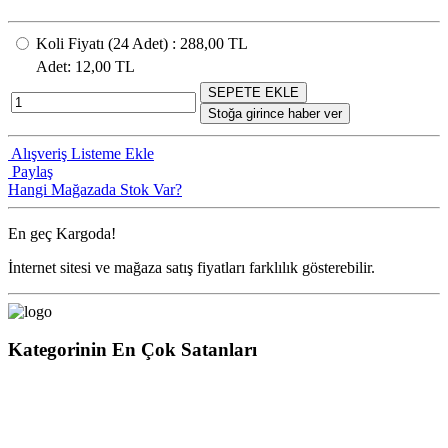
Koli Fiyatı
(24
Adet
) :
288,00 TL
Adet
: 12,00 TL
SEPETE EKLE
Stoğa girince haber ver
Alışveriş Listeme Ekle
Paylaş
Hangi Mağazada Stok Var?
En geç
Kargoda!
İnternet sitesi ve mağaza satış fiyatları farklılık gösterebilir.
Kategorinin En Çok Satanları