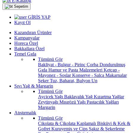
E-Katalog
Sepetim
GİRİŞ YAP
Kayıt Ol
Kazandıran Ürünler
Kampanyalar
Horeca Özel
Bakkallara Özel
Temel Gıda
Tümünü Gör
Bakliyat - Bulgur - Pirinç
Çorba
Dondurulmuş
Gıda
Hamur ve Pasta Malzemeleri
Ketçap -
Mayonez - Soslar
Konserve - Salça
Makarnalar
Şeker
Tuz, Baharat, Bulyon
Un
Sıvı Yağ & Margarin
Tümünü Gör
Ayçiçek Yağı
Baklavalık Yağ
Kızartma Yağlar
Zeytinyağı
Mısırözü Yağı
Pastacılık Yağları
Margarin
Atıştırmalık
Tümünü Gör
Çikolata & Çikolata Kaplamalı
Bisküvi & Kek &
Gofret
Kuruyemiş ve Cips
Sakız & Şekerleme