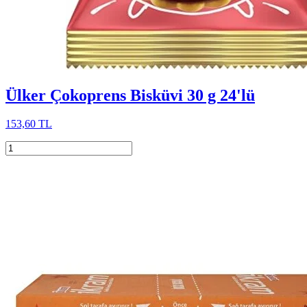
Ülker Çokoprens Bisküvi 30 g 24'lü
153,60 TL