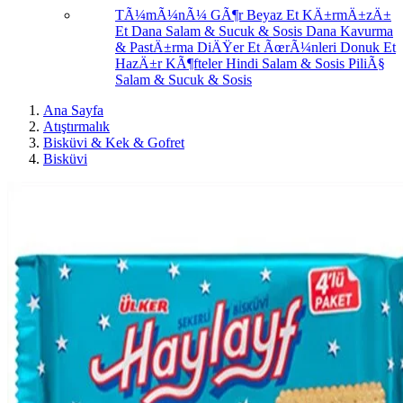
TÃ¼mÃ¼nÃ¼ GÃ¶r
Beyaz Et
KÄ±rmÄ±zÄ±
Et
Dana Salam & Sucuk & Sosis
Dana Kavurma
& PastÄ±rma
DiÄŸer Et ÃœrÃ¼nleri
Donuk Et
HazÄ±r KÃ¶fteler
Hindi Salam & Sosis
PiliÃ§
Salam & Sucuk & Sosis
Ana Sayfa
Atıştırmalık
Bisküvi & Kek & Gofret
Bisküvi