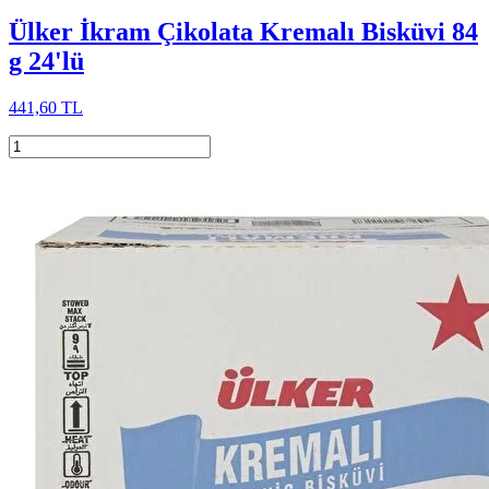
Ülker İkram Çikolata Kremalı Bisküvi 84
g 24'lü
441,60 TL