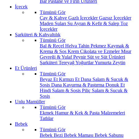
Bar
Pastane ve Fırın Ürünleri
İçecek
Tümünü Gör
Çay & Kahve
Gazlı İçecekler
Gazsız İçecekler
Maden Suları
Su
Ayran & Kefir & Salep
Toz
İçecekler
Şarküteri & Kahvaltılık
Tümünü Gör
Bal & Reçel
Helva Tahin Pekmez
Kaymak &
Krema & Sos
Krem Çikolata ve Ezmeler
Mısır
Gevreği & Yulaf
Peynir
Süt ve Süt Ürünleri
Şarküteri
Tereyağ
Yoğurtlar
Yumurta
Zeytin
Et Ürünleri
Tümünü Gör
Beyaz Et
Kırmızı Et
Dana Salam & Sucuk &
Sosis
Dana Kavurma & Pastırma
Donuk Et
Hindi Salam & Sosis
Piliç Salam & Sucuk &
Sosis
Unlu Mamüller
Tümünü Gör
Ekmek
Hamur & Kek & Pasta Malzemeleri
Tatlılar
Bebek
Tümünü Gör
Bebek Bezi
Bebek Maması
Bebek Sabunu