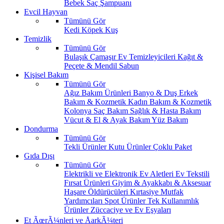
Bebek Saç Şampuanı
Evcil Hayvan
Tümünü Gör
Kedi
Köpek
Kuş
Temizlik
Tümünü Gör
Bulaşık
Çamaşır
Ev Temizleyicileri
Kağıt &
Peçete & Mendil
Sabun
Kişisel Bakım
Tümünü Gör
Ağız Bakım Ürünleri
Banyo & Duş
Erkek
Bakım & Kozmetik
Kadın Bakım & Kozmetik
Kolonya
Saç Bakım
Sağlık & Hasta Bakım
Vücut & El & Ayak Bakım
Yüz Bakım
Dondurma
Tümünü Gör
Tekli Ürünler
Kutu Ürünler
Çoklu Paket
Gıda Dışı
Tümünü Gör
Elektrikli ve Elektronik Ev Aletleri
Ev Tekstili
Fırsat Ürünleri
Giyim & Ayakkabı & Aksesuar
Haşare Öldürücüleri
Kırtasiye
Mutfak
Yardımcıları
Spot Ürünler
Tek Kullanımlık
Ürünler
Züccaciye ve Ev Eşyaları
Et ÃœrÃ¼nleri ve ÅarkÃ¼teri