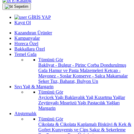
E-Katalog
Sepetim
GİRİŞ YAP
Kayıt Ol
Kazandıran Ürünler
Kampanyalar
Horeca Özel
Bakkallara Özel
Temel Gıda
Tümünü Gör
Bakliyat - Bulgur - Pirinç
Çorba
Dondurulmuş
Gıda
Hamur ve Pasta Malzemeleri
Ketçap -
Mayonez - Soslar
Konserve - Salça
Makarnalar
Şeker
Tuz, Baharat, Bulyon
Un
Sıvı Yağ & Margarin
Tümünü Gör
Ayçiçek Yağı
Baklavalık Yağ
Kızartma Yağlar
Zeytinyağı
Mısırözü Yağı
Pastacılık Yağları
Margarin
Atıştırmalık
Tümünü Gör
Çikolata & Çikolata Kaplamalı
Bisküvi & Kek &
Gofret
Kuruyemiş ve Cips
Sakız & Şekerleme