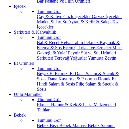
Bar
Pastane ve Fırın Ürünleri
İçecek
Tümünü Gör
Çay & Kahve
Gazlı İçecekler
Gazsız İçecekler
Maden Suları
Su
Ayran & Kefir & Salep
Toz
İçecekler
Şarküteri & Kahvaltılık
Tümünü Gör
Bal & Reçel
Helva Tahin Pekmez
Kaymak &
Krema & Sos
Krem Çikolata ve Ezmeler
Mısır
Gevreği & Yulaf
Peynir
Süt ve Süt Ürünleri
Şarküteri
Tereyağ
Yoğurtlar
Yumurta
Zeytin
Et Ürünleri
Tümünü Gör
Beyaz Et
Kırmızı Et
Dana Salam & Sucuk &
Sosis
Dana Kavurma & Pastırma
Donuk Et
Hindi Salam & Sosis
Piliç Salam & Sucuk &
Sosis
Unlu Mamüller
Tümünü Gör
Ekmek
Hamur & Kek & Pasta Malzemeleri
Tatlılar
Bebek
Tümünü Gör
Bebek Bezi
Bebek Maması
Bebek Sabunu