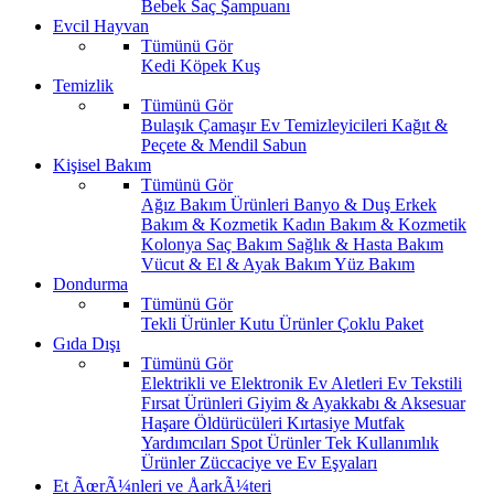
Bebek Saç Şampuanı
Evcil Hayvan
Tümünü Gör
Kedi
Köpek
Kuş
Temizlik
Tümünü Gör
Bulaşık
Çamaşır
Ev Temizleyicileri
Kağıt &
Peçete & Mendil
Sabun
Kişisel Bakım
Tümünü Gör
Ağız Bakım Ürünleri
Banyo & Duş
Erkek
Bakım & Kozmetik
Kadın Bakım & Kozmetik
Kolonya
Saç Bakım
Sağlık & Hasta Bakım
Vücut & El & Ayak Bakım
Yüz Bakım
Dondurma
Tümünü Gör
Tekli Ürünler
Kutu Ürünler
Çoklu Paket
Gıda Dışı
Tümünü Gör
Elektrikli ve Elektronik Ev Aletleri
Ev Tekstili
Fırsat Ürünleri
Giyim & Ayakkabı & Aksesuar
Haşare Öldürücüleri
Kırtasiye
Mutfak
Yardımcıları
Spot Ürünler
Tek Kullanımlık
Ürünler
Züccaciye ve Ev Eşyaları
Et ÃœrÃ¼nleri ve ÅarkÃ¼teri