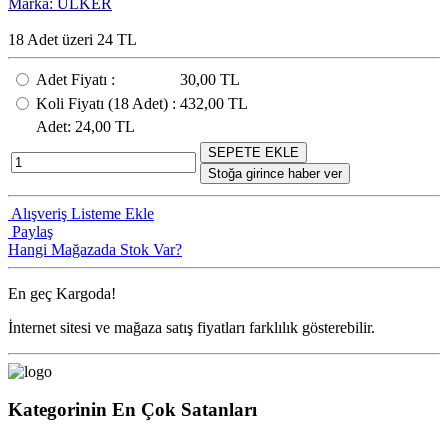
Marka: ÜLKER
18 Adet üzeri 24 TL
Adet Fiyatı
:
30,00 TL
Koli Fiyatı
(18
Adet
) :
432,00 TL
Adet
: 24,00 TL
SEPETE EKLE
Stoğa girince haber ver
Alışveriş Listeme Ekle
Paylaş
Hangi Mağazada Stok Var?
En geç
Kargoda!
İnternet sitesi ve mağaza satış fiyatları farklılık gösterebilir.
Kategorinin En Çok Satanları