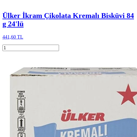
Ülker İkram Çikolata Kremalı Bisküvi 84
g 24'lü
441,60 TL