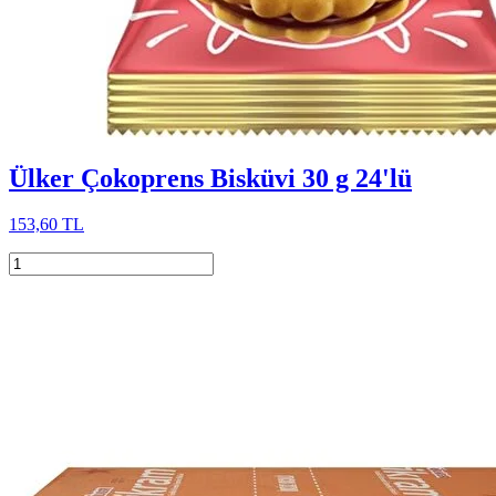
Ülker Çokoprens Bisküvi 30 g 24'lü
153,60 TL