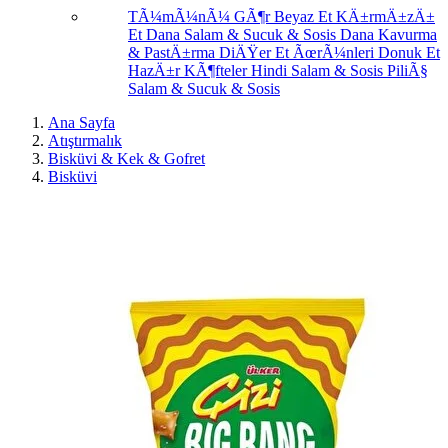
TÃ¼mÃ¼nÃ¼ GÃ¶r
Beyaz Et
KÄ±rmÄ±zÄ±
Et
Dana Salam & Sucuk & Sosis
Dana Kavurma
& PastÄ±rma
DiÄŸer Et ÃœrÃ¼nleri
Donuk Et
HazÄ±r KÃ¶fteler
Hindi Salam & Sosis
PiliÃ§
Salam & Sucuk & Sosis
Ana Sayfa
Atıştırmalık
Bisküvi & Kek & Gofret
Bisküvi