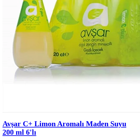
Avşar C+ Limon Aromalı Maden Suyu
200 ml 6'lı