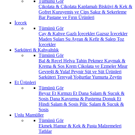
Tümünü Gör
Çikolata & Çikolata Kaplamalı
Bisküvi & Kek &
Gofret
Kuruyemiş ve Cips
Sakız & Şekerleme
Bar
Pastane ve Fırın Ürünleri
İçecek
Tümünü Gör
Çay & Kahve
Gazlı İçecekler
Gazsız İçecekler
Maden Suları
Su
Ayran & Kefir & Salep
Toz
İçecekler
Şarküteri & Kahvaltılık
Tümünü Gör
Bal & Reçel
Helva Tahin Pekmez
Kaymak &
Krema & Sos
Krem Çikolata ve Ezmeler
Mısır
Gevreği & Yulaf
Peynir
Süt ve Süt Ürünleri
Şarküteri
Tereyağ
Yoğurtlar
Yumurta
Zeytin
Et Ürünleri
Tümünü Gör
Beyaz Et
Kırmızı Et
Dana Salam & Sucuk &
Sosis
Dana Kavurma & Pastırma
Donuk Et
Hindi Salam & Sosis
Piliç Salam & Sucuk &
Sosis
Unlu Mamüller
Tümünü Gör
Ekmek
Hamur & Kek & Pasta Malzemeleri
Tatlılar