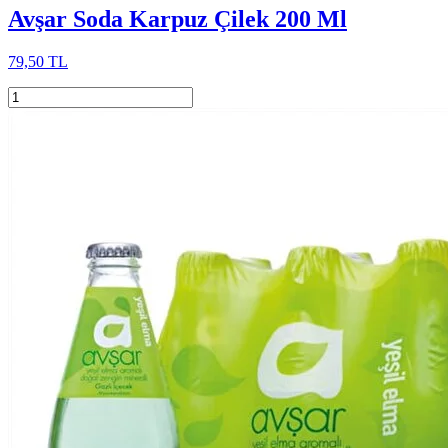
Avşar Soda Karpuz Çilek 200 Ml
79,50 TL