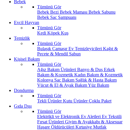
Bebek
Tümünü Gör
Bebek Bezi
Bebek Maması
Bebek Sabunu
Bebek Saç Şampuanı
Evcil Hayvan
Tümünü Gör
Kedi
Köpek
Kuş
Temizlik
Tümünü Gör
Bulaşık
Çamaşır
Ev Temizleyicileri
Kağıt &
Peçete & Mendil
Sabun
Kişisel Bakım
Tümünü Gör
Ağız Bakım Ürünleri
Banyo & Duş
Erkek
Bakım & Kozmetik
Kadın Bakım & Kozmetik
Kolonya
Saç Bakım
Sağlık & Hasta Bakım
Vücut & El & Ayak Bakım
Yüz Bakım
Dondurma
Tümünü Gör
Tekli Ürünler
Kutu Ürünler
Çoklu Paket
Gıda Dışı
Tümünü Gör
Elektrikli ve Elektronik Ev Aletleri
Ev Tekstili
Fırsat Ürünleri
Giyim & Ayakkabı & Aksesuar
Haşare Öldürücüleri
Kırtasiye
Mutfak