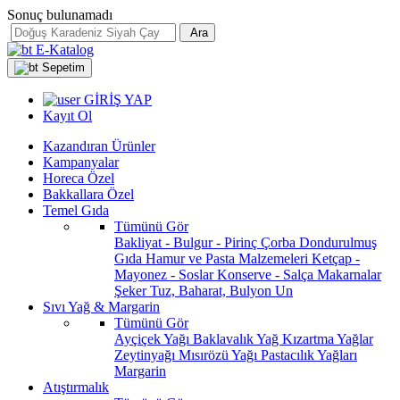
Sonuç bulunamadı
Ara
E-Katalog
Sepetim
GİRİŞ YAP
Kayıt Ol
Kazandıran Ürünler
Kampanyalar
Horeca Özel
Bakkallara Özel
Temel Gıda
Tümünü Gör
Bakliyat - Bulgur - Pirinç
Çorba
Dondurulmuş
Gıda
Hamur ve Pasta Malzemeleri
Ketçap -
Mayonez - Soslar
Konserve - Salça
Makarnalar
Şeker
Tuz, Baharat, Bulyon
Un
Sıvı Yağ & Margarin
Tümünü Gör
Ayçiçek Yağı
Baklavalık Yağ
Kızartma Yağlar
Zeytinyağı
Mısırözü Yağı
Pastacılık Yağları
Margarin
Atıştırmalık