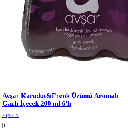
Avşar Karadut&Frenk Üzümü Aromalı
Gazlı İçecek 200 ml 6'lı
79,50 TL