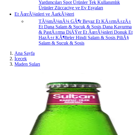
Yardımcıları
Spot Ürünler
Tek Kullanımlık
Ürünler
Züccaciye ve Ev Eşyaları
Et ÃœrÃ¼nleri ve ÅarkÃ¼teri
TÃ¼mÃ¼nÃ¼ GÃ¶r
Beyaz Et
KÄ±rmÄ±zÄ±
Et
Dana Salam & Sucuk & Sosis
Dana Kavurma
& PastÄ±rma
DiÄŸer Et ÃœrÃ¼nleri
Donuk Et
HazÄ±r KÃ¶fteler
Hindi Salam & Sosis
PiliÃ§
Salam & Sucuk & Sosis
Ana Sayfa
İçecek
Maden Suları