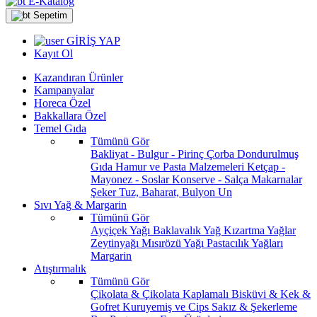
E-Katalog
Sepetim
GİRİŞ YAP
Kayıt Ol
Kazandıran Ürünler
Kampanyalar
Horeca Özel
Bakkallara Özel
Temel Gıda
Tümünü Gör
Bakliyat - Bulgur - Pirinç
Çorba
Dondurulmuş
Gıda
Hamur ve Pasta Malzemeleri
Ketçap -
Mayonez - Soslar
Konserve - Salça
Makarnalar
Şeker
Tuz, Baharat, Bulyon
Un
Sıvı Yağ & Margarin
Tümünü Gör
Ayçiçek Yağı
Baklavalık Yağ
Kızartma Yağlar
Zeytinyağı
Mısırözü Yağı
Pastacılık Yağları
Margarin
Atıştırmalık
Tümünü Gör
Çikolata & Çikolata Kaplamalı
Bisküvi & Kek &
Gofret
Kuruyemiş ve Cips
Sakız & Şekerleme