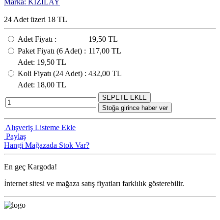
Marka: KIZILAY
24 Adet üzeri 18 TL
Adet Fiyatı
:
19,50 TL
Paket Fiyatı
(6
Adet
) :
117,00 TL
Adet
: 19,50 TL
Koli Fiyatı
(24
Adet
) :
432,00 TL
Adet
: 18,00 TL
SEPETE EKLE
Stoğa girince haber ver
Alışveriş Listeme Ekle
Paylaş
Hangi Mağazada Stok Var?
En geç
Kargoda!
İnternet sitesi ve mağaza satış fiyatları farklılık gösterebilir.