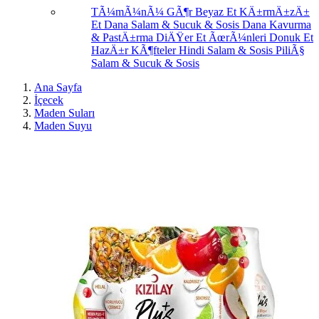
TÃ¼mÃ¼nÃ¼ GÃ¶r
Beyaz Et
KÄ±rmÄ±zÄ±
Et
Dana Salam & Sucuk & Sosis
Dana Kavurma
& PastÄ±rma
DiÄŸer Et ÃœrÃ¼nleri
Donuk Et
HazÄ±r KÃ¶fteler
Hindi Salam & Sosis
PiliÃ§
Salam & Sucuk & Sosis
Ana Sayfa
İçecek
Maden Suları
Maden Suyu