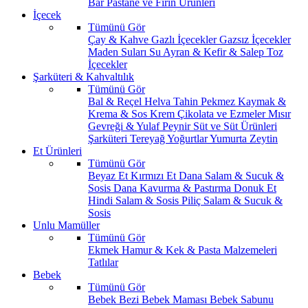
Bar
Pastane ve Fırın Ürünleri
İçecek
Tümünü Gör
Çay & Kahve
Gazlı İçecekler
Gazsız İçecekler
Maden Suları
Su
Ayran & Kefir & Salep
Toz
İçecekler
Şarküteri & Kahvaltılık
Tümünü Gör
Bal & Reçel
Helva Tahin Pekmez
Kaymak &
Krema & Sos
Krem Çikolata ve Ezmeler
Mısır
Gevreği & Yulaf
Peynir
Süt ve Süt Ürünleri
Şarküteri
Tereyağ
Yoğurtlar
Yumurta
Zeytin
Et Ürünleri
Tümünü Gör
Beyaz Et
Kırmızı Et
Dana Salam & Sucuk &
Sosis
Dana Kavurma & Pastırma
Donuk Et
Hindi Salam & Sosis
Piliç Salam & Sucuk &
Sosis
Unlu Mamüller
Tümünü Gör
Ekmek
Hamur & Kek & Pasta Malzemeleri
Tatlılar
Bebek
Tümünü Gör
Bebek Bezi
Bebek Maması
Bebek Sabunu