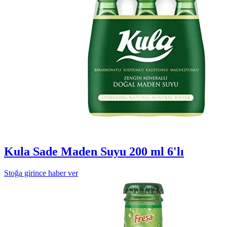
Kula Sade Maden Suyu 200 ml 6'lı
Stoğa girince haber ver