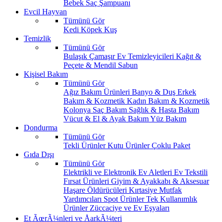
Bebek Saç Şampuanı
Evcil Hayvan
Tümünü Gör
Kedi
Köpek
Kuş
Temizlik
Tümünü Gör
Bulaşık
Çamaşır
Ev Temizleyicileri
Kağıt &
Peçete & Mendil
Sabun
Kişisel Bakım
Tümünü Gör
Ağız Bakım Ürünleri
Banyo & Duş
Erkek
Bakım & Kozmetik
Kadın Bakım & Kozmetik
Kolonya
Saç Bakım
Sağlık & Hasta Bakım
Vücut & El & Ayak Bakım
Yüz Bakım
Dondurma
Tümünü Gör
Tekli Ürünler
Kutu Ürünler
Çoklu Paket
Gıda Dışı
Tümünü Gör
Elektrikli ve Elektronik Ev Aletleri
Ev Tekstili
Fırsat Ürünleri
Giyim & Ayakkabı & Aksesuar
Haşare Öldürücüleri
Kırtasiye
Mutfak
Yardımcıları
Spot Ürünler
Tek Kullanımlık
Ürünler
Züccaciye ve Ev Eşyaları
Et ÃœrÃ¼nleri ve ÅarkÃ¼teri