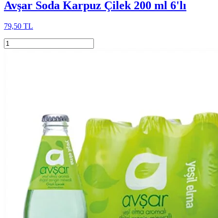
Avşar Soda Karpuz Çilek 200 ml 6'lı
79,50 TL