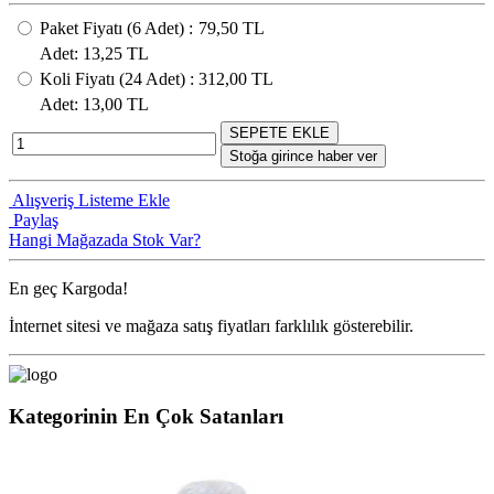
Paket Fiyatı
(6
Adet
) :
79,50 TL
Adet
: 13,25 TL
Koli Fiyatı
(24
Adet
) :
312,00 TL
Adet
: 13,00 TL
SEPETE EKLE
Stoğa girince haber ver
Alışveriş Listeme Ekle
Paylaş
Hangi Mağazada Stok Var?
En geç
Kargoda!
İnternet sitesi ve mağaza satış fiyatları farklılık gösterebilir.
Kategorinin En Çok Satanları