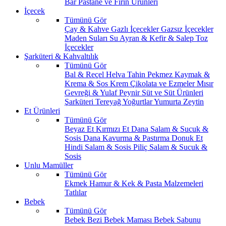
Bar
Pastane ve Fırın Ürünleri
İçecek
Tümünü Gör
Çay & Kahve
Gazlı İçecekler
Gazsız İçecekler
Maden Suları
Su
Ayran & Kefir & Salep
Toz
İçecekler
Şarküteri & Kahvaltılık
Tümünü Gör
Bal & Reçel
Helva Tahin Pekmez
Kaymak &
Krema & Sos
Krem Çikolata ve Ezmeler
Mısır
Gevreği & Yulaf
Peynir
Süt ve Süt Ürünleri
Şarküteri
Tereyağ
Yoğurtlar
Yumurta
Zeytin
Et Ürünleri
Tümünü Gör
Beyaz Et
Kırmızı Et
Dana Salam & Sucuk &
Sosis
Dana Kavurma & Pastırma
Donuk Et
Hindi Salam & Sosis
Piliç Salam & Sucuk &
Sosis
Unlu Mamüller
Tümünü Gör
Ekmek
Hamur & Kek & Pasta Malzemeleri
Tatlılar
Bebek
Tümünü Gör
Bebek Bezi
Bebek Maması
Bebek Sabunu