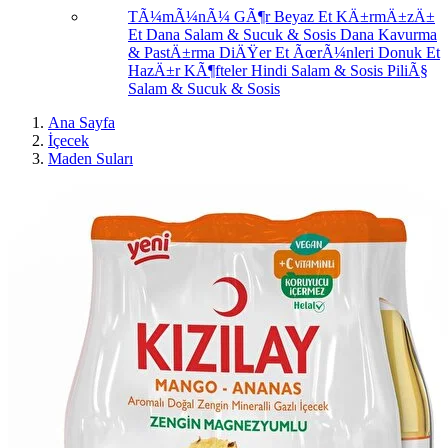
TÃ¼mÃ¼nÃ¼ GÃ¶r
Beyaz Et
KÄ±rmÄ±zÄ±
Et
Dana Salam & Sucuk & Sosis
Dana Kavurma
& PastÄ±rma
DiÄŸer Et ÃœrÃ¼nleri
Donuk Et
HazÄ±r KÃ¶fteler
Hindi Salam & Sosis
PiliÃ§
Salam & Sucuk & Sosis
Ana Sayfa
İçecek
Maden Suları