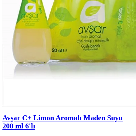
Avşar C+ Limon Aromalı Maden Suyu
200 ml 6'lı