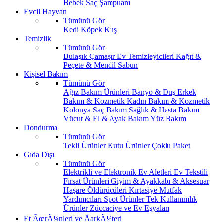
Bebek Saç Şampuanı
Evcil Hayvan
Tümünü Gör
Kedi
Köpek
Kuş
Temizlik
Tümünü Gör
Bulaşık
Çamaşır
Ev Temizleyicileri
Kağıt &
Peçete & Mendil
Sabun
Kişisel Bakım
Tümünü Gör
Ağız Bakım Ürünleri
Banyo & Duş
Erkek
Bakım & Kozmetik
Kadın Bakım & Kozmetik
Kolonya
Saç Bakım
Sağlık & Hasta Bakım
Vücut & El & Ayak Bakım
Yüz Bakım
Dondurma
Tümünü Gör
Tekli Ürünler
Kutu Ürünler
Çoklu Paket
Gıda Dışı
Tümünü Gör
Elektrikli ve Elektronik Ev Aletleri
Ev Tekstili
Fırsat Ürünleri
Giyim & Ayakkabı & Aksesuar
Haşare Öldürücüleri
Kırtasiye
Mutfak
Yardımcıları
Spot Ürünler
Tek Kullanımlık
Ürünler
Züccaciye ve Ev Eşyaları
Et ÃœrÃ¼nleri ve ÅarkÃ¼teri