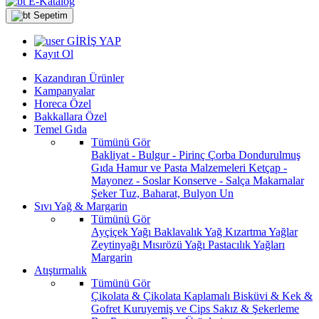
E-Katalog
Sepetim
GİRİŞ YAP
Kayıt Ol
Kazandıran Ürünler
Kampanyalar
Horeca Özel
Bakkallara Özel
Temel Gıda
Tümünü Gör
Bakliyat - Bulgur - Pirinç
Çorba
Dondurulmuş
Gıda
Hamur ve Pasta Malzemeleri
Ketçap -
Mayonez - Soslar
Konserve - Salça
Makarnalar
Şeker
Tuz, Baharat, Bulyon
Un
Sıvı Yağ & Margarin
Tümünü Gör
Ayçiçek Yağı
Baklavalık Yağ
Kızartma Yağlar
Zeytinyağı
Mısırözü Yağı
Pastacılık Yağları
Margarin
Atıştırmalık
Tümünü Gör
Çikolata & Çikolata Kaplamalı
Bisküvi & Kek &
Gofret
Kuruyemiş ve Cips
Sakız & Şekerleme