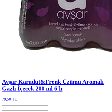
Avşar Karadut&Frenk Üzümü Aromalı
Gazlı İçecek 200 ml 6'lı
79,50 TL