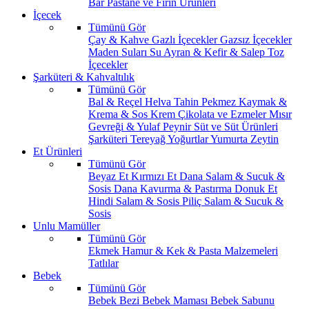
Bar
Pastane ve Fırın Ürünleri
İçecek
Tümünü Gör
Çay & Kahve
Gazlı İçecekler
Gazsız İçecekler
Maden Suları
Su
Ayran & Kefir & Salep
Toz
İçecekler
Şarküteri & Kahvaltılık
Tümünü Gör
Bal & Reçel
Helva Tahin Pekmez
Kaymak &
Krema & Sos
Krem Çikolata ve Ezmeler
Mısır
Gevreği & Yulaf
Peynir
Süt ve Süt Ürünleri
Şarküteri
Tereyağ
Yoğurtlar
Yumurta
Zeytin
Et Ürünleri
Tümünü Gör
Beyaz Et
Kırmızı Et
Dana Salam & Sucuk &
Sosis
Dana Kavurma & Pastırma
Donuk Et
Hindi Salam & Sosis
Piliç Salam & Sucuk &
Sosis
Unlu Mamüller
Tümünü Gör
Ekmek
Hamur & Kek & Pasta Malzemeleri
Tatlılar
Bebek
Tümünü Gör
Bebek Bezi
Bebek Maması
Bebek Sabunu