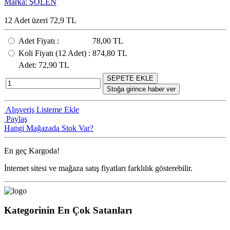
Marka: ŞÖLEN
12 Adet üzeri 72,9 TL
Adet Fiyatı
:
78,00 TL
Koli Fiyatı
(12
Adet
) :
874,80 TL
Adet
: 72,90 TL
SEPETE EKLE
Stoğa girince haber ver
Alışveriş Listeme Ekle
Paylaş
Hangi Mağazada Stok Var?
En geç
Kargoda!
İnternet sitesi ve mağaza satış fiyatları farklılık gösterebilir.
Kategorinin En Çok Satanları