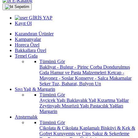
E-Katalog
Sepetim
GİRİŞ YAP
Kayıt Ol
Kazandıran Ürünler
Kampanyalar
Horeca Özel
Bakkallara Özel
Temel Gıda
Tümünü Gör
Bakliyat - Bulgur - Pirinç
Çorba
Dondurulmuş
Gıda
Hamur ve Pasta Malzemeleri
Ketçap -
Mayonez - Soslar
Konserve - Salça
Makarnalar
Şeker
Tuz, Baharat, Bulyon
Un
Sıvı Yağ & Margarin
Tümünü Gör
Ayçiçek Yağı
Baklavalık Yağ
Kızartma Yağlar
Zeytinyağı
Mısırözü Yağı
Pastacılık Yağları
Margarin
Atıştırmalık
Tümünü Gör
Çikolata & Çikolata Kaplamalı
Bisküvi & Kek &
Gofret
Kuruyemiş ve Cips
Sakız & Şekerleme