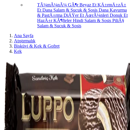
TÃ¼mÃ¼nÃ¼ GÃ¶r
Beyaz Et
KÄ±rmÄ±zÄ±
Et
Dana Salam & Sucuk & Sosis
Dana Kavurma
& PastÄ±rma
DiÄŸer Et ÃœrÃ¼nleri
Donuk Et
HazÄ±r KÃ¶fteler
Hindi Salam & Sosis
PiliÃ§
Salam & Sucuk & Sosis
Ana Sayfa
Atıştırmalık
Bisküvi & Kek & Gofret
Kek