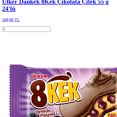
Ülker Dankek 8Kek Çikolata Çilek 55 g
24'lü
268,80 TL