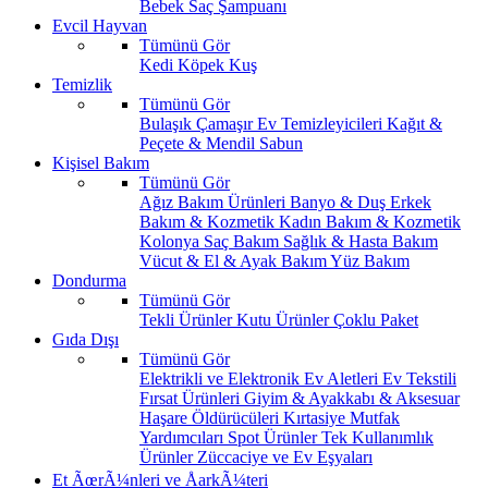
Bebek Saç Şampuanı
Evcil Hayvan
Tümünü Gör
Kedi
Köpek
Kuş
Temizlik
Tümünü Gör
Bulaşık
Çamaşır
Ev Temizleyicileri
Kağıt &
Peçete & Mendil
Sabun
Kişisel Bakım
Tümünü Gör
Ağız Bakım Ürünleri
Banyo & Duş
Erkek
Bakım & Kozmetik
Kadın Bakım & Kozmetik
Kolonya
Saç Bakım
Sağlık & Hasta Bakım
Vücut & El & Ayak Bakım
Yüz Bakım
Dondurma
Tümünü Gör
Tekli Ürünler
Kutu Ürünler
Çoklu Paket
Gıda Dışı
Tümünü Gör
Elektrikli ve Elektronik Ev Aletleri
Ev Tekstili
Fırsat Ürünleri
Giyim & Ayakkabı & Aksesuar
Haşare Öldürücüleri
Kırtasiye
Mutfak
Yardımcıları
Spot Ürünler
Tek Kullanımlık
Ürünler
Züccaciye ve Ev Eşyaları
Et ÃœrÃ¼nleri ve ÅarkÃ¼teri