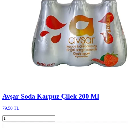
Avşar Soda Karpuz Çilek 200 Ml
79,50 TL