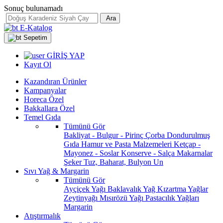
Sonuç bulunamadı
Ara
E-Katalog
Sepetim
GİRİŞ YAP
Kayıt Ol
Kazandıran Ürünler
Kampanyalar
Horeca Özel
Bakkallara Özel
Temel Gıda
Tümünü Gör
Bakliyat - Bulgur - Pirinç
Çorba
Dondurulmuş
Gıda
Hamur ve Pasta Malzemeleri
Ketçap -
Mayonez - Soslar
Konserve - Salça
Makarnalar
Şeker
Tuz, Baharat, Bulyon
Un
Sıvı Yağ & Margarin
Tümünü Gör
Ayçiçek Yağı
Baklavalık Yağ
Kızartma Yağlar
Zeytinyağı
Mısırözü Yağı
Pastacılık Yağları
Margarin
Atıştırmalık