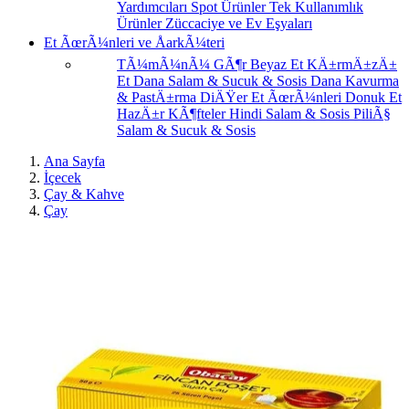
Yardımcıları
Spot Ürünler
Tek Kullanımlık
Ürünler
Züccaciye ve Ev Eşyaları
Et ÃœrÃ¼nleri ve ÅarkÃ¼teri
TÃ¼mÃ¼nÃ¼ GÃ¶r
Beyaz Et
KÄ±rmÄ±zÄ±
Et
Dana Salam & Sucuk & Sosis
Dana Kavurma
& PastÄ±rma
DiÄŸer Et ÃœrÃ¼nleri
Donuk Et
HazÄ±r KÃ¶fteler
Hindi Salam & Sosis
PiliÃ§
Salam & Sucuk & Sosis
Ana Sayfa
İçecek
Çay & Kahve
Çay