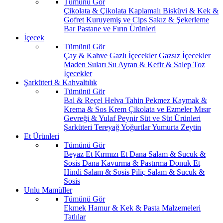
Tümünü Gör
Çikolata & Çikolata Kaplamalı
Bisküvi & Kek &
Gofret
Kuruyemiş ve Cips
Sakız & Şekerleme
Bar
Pastane ve Fırın Ürünleri
İçecek
Tümünü Gör
Çay & Kahve
Gazlı İçecekler
Gazsız İçecekler
Maden Suları
Su
Ayran & Kefir & Salep
Toz
İçecekler
Şarküteri & Kahvaltılık
Tümünü Gör
Bal & Reçel
Helva Tahin Pekmez
Kaymak &
Krema & Sos
Krem Çikolata ve Ezmeler
Mısır
Gevreği & Yulaf
Peynir
Süt ve Süt Ürünleri
Şarküteri
Tereyağ
Yoğurtlar
Yumurta
Zeytin
Et Ürünleri
Tümünü Gör
Beyaz Et
Kırmızı Et
Dana Salam & Sucuk &
Sosis
Dana Kavurma & Pastırma
Donuk Et
Hindi Salam & Sosis
Piliç Salam & Sucuk &
Sosis
Unlu Mamüller
Tümünü Gör
Ekmek
Hamur & Kek & Pasta Malzemeleri
Tatlılar