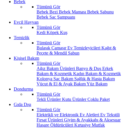
Bebek
Tümünü Gör
Bebek Bezi
Bebek Maması
Bebek Sabunu
Bebek Saç Şampuanı
Evcil Hayvan
Tümünü Gör
Kedi
Köpek
Kuş
Temizlik
Tümünü Gör
Bulaşık
Çamaşır
Ev Temizleyicileri
Kağıt &
Peçete & Mendil
Sabun
Kişisel Bakım
Tümünü Gör
Ağız Bakım Ürünleri
Banyo & Duş
Erkek
Bakım & Kozmetik
Kadın Bakım & Kozmetik
Kolonya
Saç Bakım
Sağlık & Hasta Bakım
Vücut & El & Ayak Bakım
Yüz Bakım
Dondurma
Tümünü Gör
Tekli Ürünler
Kutu Ürünler
Çoklu Paket
Gıda Dışı
Tümünü Gör
Elektrikli ve Elektronik Ev Aletleri
Ev Tekstili
Fırsat Ürünleri
Giyim & Ayakkabı & Aksesuar
Haşare Öldürücüleri
Kırtasiye
Mutfak