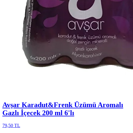
Avşar Karadut&Frenk Üzümü Aromalı
Gazlı İçecek 200 ml 6'lı
79,50 TL