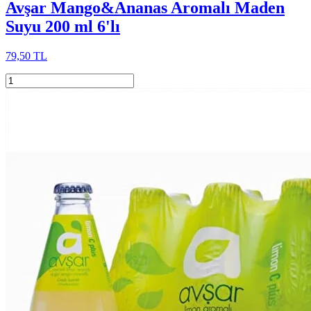
Avşar Mango&Ananas Aromalı Maden
Suyu 200 ml 6'lı
79,50 TL