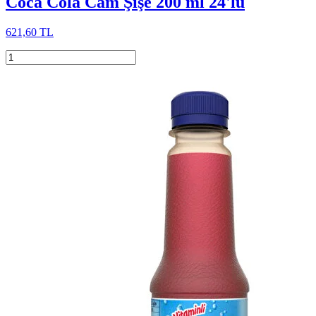
Coca Cola Cam Şişe 200 ml 24'lü
621,60 TL