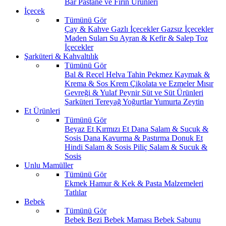
Bar
Pastane ve Fırın Ürünleri
İçecek
Tümünü Gör
Çay & Kahve
Gazlı İçecekler
Gazsız İçecekler
Maden Suları
Su
Ayran & Kefir & Salep
Toz
İçecekler
Şarküteri & Kahvaltılık
Tümünü Gör
Bal & Reçel
Helva Tahin Pekmez
Kaymak &
Krema & Sos
Krem Çikolata ve Ezmeler
Mısır
Gevreği & Yulaf
Peynir
Süt ve Süt Ürünleri
Şarküteri
Tereyağ
Yoğurtlar
Yumurta
Zeytin
Et Ürünleri
Tümünü Gör
Beyaz Et
Kırmızı Et
Dana Salam & Sucuk &
Sosis
Dana Kavurma & Pastırma
Donuk Et
Hindi Salam & Sosis
Piliç Salam & Sucuk &
Sosis
Unlu Mamüller
Tümünü Gör
Ekmek
Hamur & Kek & Pasta Malzemeleri
Tatlılar
Bebek
Tümünü Gör
Bebek Bezi
Bebek Maması
Bebek Sabunu