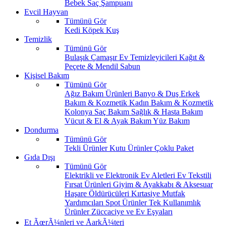
Bebek Saç Şampuanı
Evcil Hayvan
Tümünü Gör
Kedi
Köpek
Kuş
Temizlik
Tümünü Gör
Bulaşık
Çamaşır
Ev Temizleyicileri
Kağıt &
Peçete & Mendil
Sabun
Kişisel Bakım
Tümünü Gör
Ağız Bakım Ürünleri
Banyo & Duş
Erkek
Bakım & Kozmetik
Kadın Bakım & Kozmetik
Kolonya
Saç Bakım
Sağlık & Hasta Bakım
Vücut & El & Ayak Bakım
Yüz Bakım
Dondurma
Tümünü Gör
Tekli Ürünler
Kutu Ürünler
Çoklu Paket
Gıda Dışı
Tümünü Gör
Elektrikli ve Elektronik Ev Aletleri
Ev Tekstili
Fırsat Ürünleri
Giyim & Ayakkabı & Aksesuar
Haşare Öldürücüleri
Kırtasiye
Mutfak
Yardımcıları
Spot Ürünler
Tek Kullanımlık
Ürünler
Züccaciye ve Ev Eşyaları
Et ÃœrÃ¼nleri ve ÅarkÃ¼teri