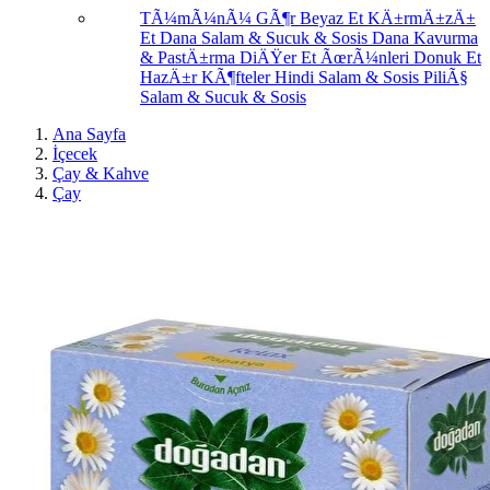
TÃ¼mÃ¼nÃ¼ GÃ¶r
Beyaz Et
KÄ±rmÄ±zÄ±
Et
Dana Salam & Sucuk & Sosis
Dana Kavurma
& PastÄ±rma
DiÄŸer Et ÃœrÃ¼nleri
Donuk Et
HazÄ±r KÃ¶fteler
Hindi Salam & Sosis
PiliÃ§
Salam & Sucuk & Sosis
Ana Sayfa
İçecek
Çay & Kahve
Çay