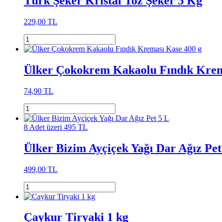
Türk Şeker Kristal Toz Şeker 5 Kg
229,00 TL
Ülker Çokokrem Kakaolu Fındık Krem
74,90 TL
8 Adet üzeri 495 TL
Ülker Bizim Ayçiçek Yağı Dar Ağız Pet
499,00 TL
Çaykur Tiryaki 1 kg