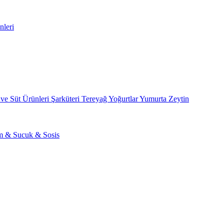
nleri
 ve Süt Ürünleri
Şarküteri
Tereyağ
Yoğurtlar
Yumurta
Zeytin
am & Sucuk & Sosis