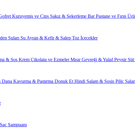
Gofret
Kuruyemiş ve Cips
Sakız & Şekerleme
Bar
Pastane ve Fırın Ürü
den Suları
Su
Ayran & Kefir & Salep
Toz İçecekler
ma & Sos
Krem Çikolata ve Ezmeler
Mısır Gevreği & Yulaf
Peynir
Süt
s
Dana Kavurma & Pastırma
Donuk Et
Hindi Salam & Sosis
Piliç Sal
r
Saç Şampuanı