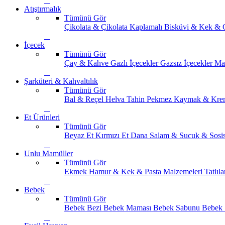
Atıştırmalık
Tümünü Gör
Çikolata & Çikolata Kaplamalı
Bisküvi & Kek & 
İçecek
Tümünü Gör
Çay & Kahve
Gazlı İçecekler
Gazsız İçecekler
Ma
Şarküteri & Kahvaltılık
Tümünü Gör
Bal & Reçel
Helva Tahin Pekmez
Kaymak & Kre
Et Ürünleri
Tümünü Gör
Beyaz Et
Kırmızı Et
Dana Salam & Sucuk & Sosi
Unlu Mamüller
Tümünü Gör
Ekmek
Hamur & Kek & Pasta Malzemeleri
Tatlıla
Bebek
Tümünü Gör
Bebek Bezi
Bebek Maması
Bebek Sabunu
Bebek 