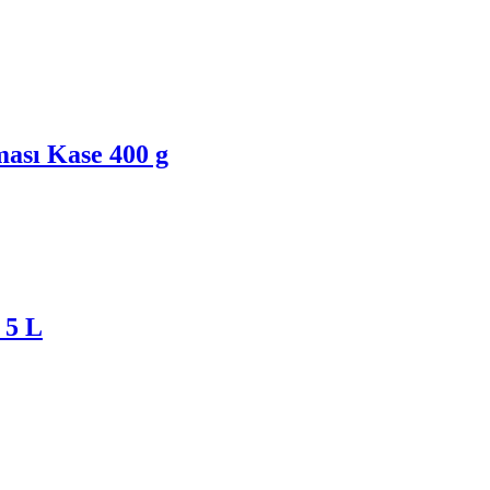
ası Kase 400 g
 5 L