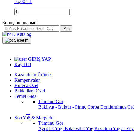
55,00 TL
Sonuç bulunamadı
Ara
E-Katalog
Sepetim
GİRİŞ YAP
Kayıt Ol
Kazandıran Ürünler
Kampanyalar
Horeca Özel
Bakkallara Özel
Temel Gıda
Tümünü Gör
Bakliyat - Bulgur - Pirinç
Çorba
Dondurulmuş Gı
Sıvı Yağ & Margarin
Tümünü Gör
Ayçiçek Yağı
Baklavalık Yağ
Kızartma Yağlar
Zey