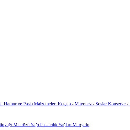
da
Hamur ve Pasta Malzemeleri
Ketçap - Mayonez - Soslar
Konserve -
tinyağı
Mısırözü Yağı
Pastacılık Yağları
Margarin