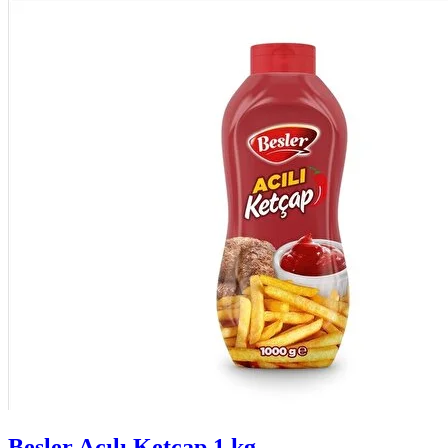
Besler Acılı Ketçap 1 kg