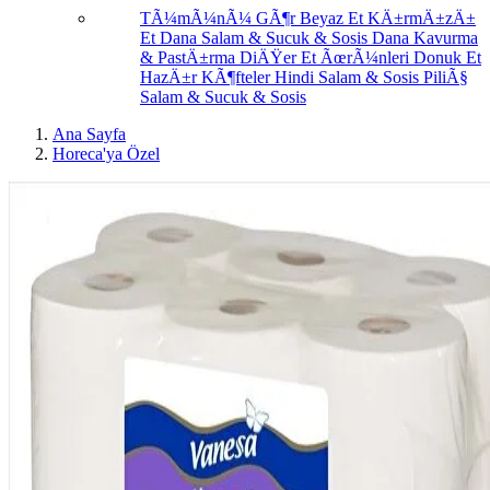
TÃ¼mÃ¼nÃ¼ GÃ¶r
Beyaz Et
KÄ±rmÄ±zÄ±
Et
Dana Salam & Sucuk & Sosis
Dana Kavurma
& PastÄ±rma
DiÄŸer Et ÃœrÃ¼nleri
Donuk Et
HazÄ±r KÃ¶fteler
Hindi Salam & Sosis
PiliÃ§
Salam & Sucuk & Sosis
Ana Sayfa
Horeca'ya Özel