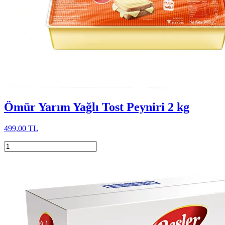
Ömür Yarım Yağlı Tost Peyniri 2 kg
499,00 TL