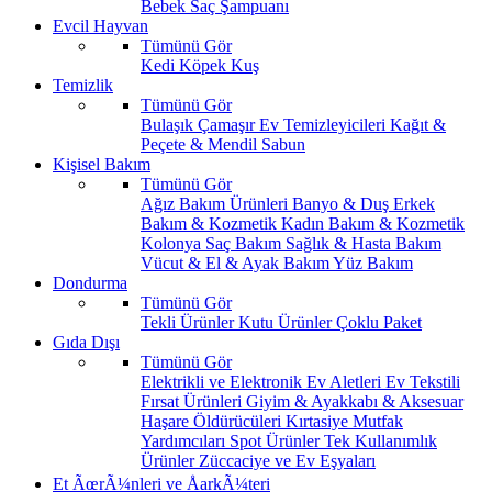
Bebek Saç Şampuanı
Evcil Hayvan
Tümünü Gör
Kedi
Köpek
Kuş
Temizlik
Tümünü Gör
Bulaşık
Çamaşır
Ev Temizleyicileri
Kağıt &
Peçete & Mendil
Sabun
Kişisel Bakım
Tümünü Gör
Ağız Bakım Ürünleri
Banyo & Duş
Erkek
Bakım & Kozmetik
Kadın Bakım & Kozmetik
Kolonya
Saç Bakım
Sağlık & Hasta Bakım
Vücut & El & Ayak Bakım
Yüz Bakım
Dondurma
Tümünü Gör
Tekli Ürünler
Kutu Ürünler
Çoklu Paket
Gıda Dışı
Tümünü Gör
Elektrikli ve Elektronik Ev Aletleri
Ev Tekstili
Fırsat Ürünleri
Giyim & Ayakkabı & Aksesuar
Haşare Öldürücüleri
Kırtasiye
Mutfak
Yardımcıları
Spot Ürünler
Tek Kullanımlık
Ürünler
Züccaciye ve Ev Eşyaları
Et ÃœrÃ¼nleri ve ÅarkÃ¼teri