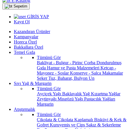
E-Katalog
Sepetim
GİRİŞ YAP
Kayıt Ol
Kazandıran Ürünler
Kampanyalar
Horeca Özel
Bakkallara Özel
Temel Gıda
Tümünü Gör
Bakliyat - Bulgur - Pirinç
Çorba
Dondurulmuş
Gıda
Hamur ve Pasta Malzemeleri
Ketçap -
Mayonez - Soslar
Konserve - Salça
Makarnalar
Şeker
Tuz, Baharat, Bulyon
Un
Sıvı Yağ & Margarin
Tümünü Gör
Ayçiçek Yağı
Baklavalık Yağ
Kızartma Yağlar
Zeytinyağı
Mısırözü Yağı
Pastacılık Yağları
Margarin
Atıştırmalık
Tümünü Gör
Çikolata & Çikolata Kaplamalı
Bisküvi & Kek &
Gofret
Kuruyemiş ve Cips
Sakız & Şekerleme