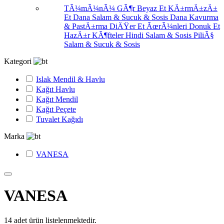
TÃ¼mÃ¼nÃ¼ GÃ¶r
Beyaz Et
KÄ±rmÄ±zÄ±
Et
Dana Salam & Sucuk & Sosis
Dana Kavurma
& PastÄ±rma
DiÄŸer Et ÃœrÃ¼nleri
Donuk Et
HazÄ±r KÃ¶fteler
Hindi Salam & Sosis
PiliÃ§
Salam & Sucuk & Sosis
Kategori
Islak Mendil & Havlu
Kağıt Havlu
Kağıt Mendil
Kağıt Peçete
Tuvalet Kağıdı
Marka
VANESA
VANESA
14
adet ürün listelenmektedir.