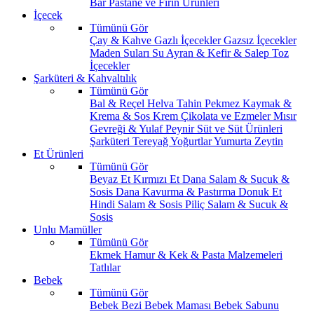
Bar
Pastane ve Fırın Ürünleri
İçecek
Tümünü Gör
Çay & Kahve
Gazlı İçecekler
Gazsız İçecekler
Maden Suları
Su
Ayran & Kefir & Salep
Toz
İçecekler
Şarküteri & Kahvaltılık
Tümünü Gör
Bal & Reçel
Helva Tahin Pekmez
Kaymak &
Krema & Sos
Krem Çikolata ve Ezmeler
Mısır
Gevreği & Yulaf
Peynir
Süt ve Süt Ürünleri
Şarküteri
Tereyağ
Yoğurtlar
Yumurta
Zeytin
Et Ürünleri
Tümünü Gör
Beyaz Et
Kırmızı Et
Dana Salam & Sucuk &
Sosis
Dana Kavurma & Pastırma
Donuk Et
Hindi Salam & Sosis
Piliç Salam & Sucuk &
Sosis
Unlu Mamüller
Tümünü Gör
Ekmek
Hamur & Kek & Pasta Malzemeleri
Tatlılar
Bebek
Tümünü Gör
Bebek Bezi
Bebek Maması
Bebek Sabunu