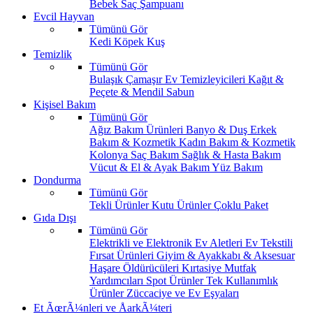
Bebek Saç Şampuanı
Evcil Hayvan
Tümünü Gör
Kedi
Köpek
Kuş
Temizlik
Tümünü Gör
Bulaşık
Çamaşır
Ev Temizleyicileri
Kağıt &
Peçete & Mendil
Sabun
Kişisel Bakım
Tümünü Gör
Ağız Bakım Ürünleri
Banyo & Duş
Erkek
Bakım & Kozmetik
Kadın Bakım & Kozmetik
Kolonya
Saç Bakım
Sağlık & Hasta Bakım
Vücut & El & Ayak Bakım
Yüz Bakım
Dondurma
Tümünü Gör
Tekli Ürünler
Kutu Ürünler
Çoklu Paket
Gıda Dışı
Tümünü Gör
Elektrikli ve Elektronik Ev Aletleri
Ev Tekstili
Fırsat Ürünleri
Giyim & Ayakkabı & Aksesuar
Haşare Öldürücüleri
Kırtasiye
Mutfak
Yardımcıları
Spot Ürünler
Tek Kullanımlık
Ürünler
Züccaciye ve Ev Eşyaları
Et ÃœrÃ¼nleri ve ÅarkÃ¼teri