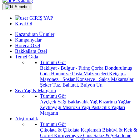
E-Katalog
Sepetim
GİRİŞ YAP
Kayıt Ol
Kazandıran Ürünler
Kampanyalar
Horeca Özel
Bakkallara Özel
Temel Gıda
Tümünü Gör
Bakliyat - Bulgur - Pirinç
Çorba
Dondurulmuş
Gıda
Hamur ve Pasta Malzemeleri
Ketçap -
Mayonez - Soslar
Konserve - Salça
Makarnalar
Şeker
Tuz, Baharat, Bulyon
Un
Sıvı Yağ & Margarin
Tümünü Gör
Ayçiçek Yağı
Baklavalık Yağ
Kızartma Yağlar
Zeytinyağı
Mısırözü Yağı
Pastacılık Yağları
Margarin
Atıştırmalık
Tümünü Gör
Çikolata & Çikolata Kaplamalı
Bisküvi & Kek &
Gofret
Kuruyemiş ve Cips
Sakız & Şekerleme