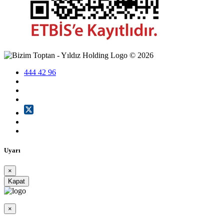
©
2026
444 42 96
Uyarı
×
Kapat
×