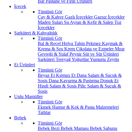
Bar
Pastane ve Fırın Ürünleri
İçecek
Tümünü Gör
Çay & Kahve
Gazlı İçecekler
Gazsız İçecekler
Maden Suları
Su
Ayran & Kefir & Salep
Toz
İçecekler
Şarküteri & Kahvaltılık
Tümünü Gör
Bal & Reçel
Helva Tahin Pekmez
Kaymak &
Krema & Sos
Krem Çikolata ve Ezmeler
Mısır
Gevreği & Yulaf
Peynir
Süt ve Süt Ürünleri
Şarküteri
Tereyağ
Yoğurtlar
Yumurta
Zeytin
Et Ürünleri
Tümünü Gör
Beyaz Et
Kırmızı Et
Dana Salam & Sucuk &
Sosis
Dana Kavurma & Pastırma
Donuk Et
Hindi Salam & Sosis
Piliç Salam & Sucuk &
Sosis
Unlu Mamüller
Tümünü Gör
Ekmek
Hamur & Kek & Pasta Malzemeleri
Tatlılar
Bebek
Tümünü Gör
Bebek Bezi
Bebek Maması
Bebek Sabunu