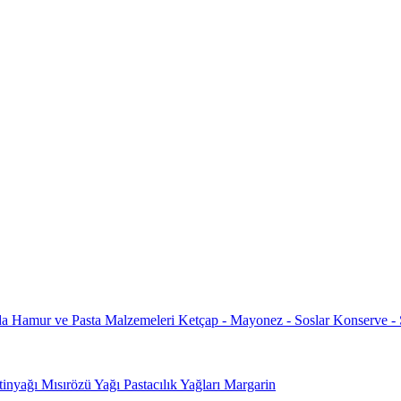
da
Hamur ve Pasta Malzemeleri
Ketçap - Mayonez - Soslar
Konserve -
tinyağı
Mısırözü Yağı
Pastacılık Yağları
Margarin