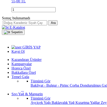
55,00 TL
Sonuç bulunamadı
Ara
E-Katalog
Sepetim
GİRİŞ YAP
Kayıt Ol
Kazandıran Ürünler
Kampanyalar
Horeca Özel
Bakkallara Özel
Temel Gıda
Tümünü Gör
Bakliyat - Bulgur - Pirinç
Çorba
Dondurulmuş Gı
Sıvı Yağ & Margarin
Tümünü Gör
Ayçiçek Yağı
Baklavalık Yağ
Kızartma Yağlar
Zey