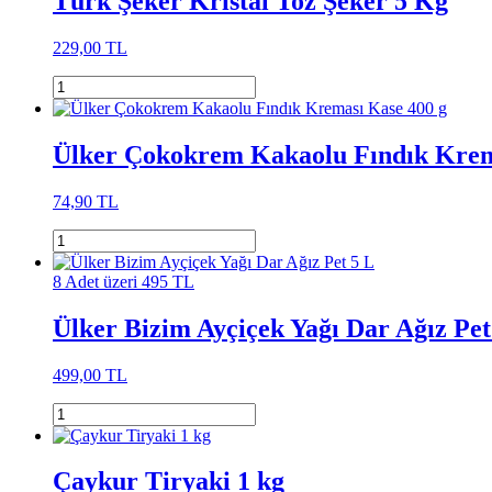
Türk Şeker Kristal Toz Şeker 5 Kg
229,00 TL
Ülker Çokokrem Kakaolu Fındık Krem
74,90 TL
8 Adet üzeri 495 TL
Ülker Bizim Ayçiçek Yağı Dar Ağız Pet
499,00 TL
Çaykur Tiryaki 1 kg