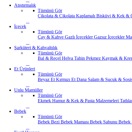
Atıştırmalık
Tümünü Gör
Çikolata & Çikolata Kaplamalı
Bisküvi & Kek & 
İçecek
Tümünü Gör
Çay & Kahve
Gazlı İçecekler
Gazsız İçecekler
Ma
Şarküteri & Kahvaltılık
Tümünü Gör
Bal & Reçel
Helva Tahin Pekmez
Kaymak & Kre
Et Ürünleri
Tümünü Gör
Beyaz Et
Kırmızı Et
Dana Salam & Sucuk & Sosi
Unlu Mamüller
Tümünü Gör
Ekmek
Hamur & Kek & Pasta Malzemeleri
Tatlıla
Bebek
Tümünü Gör
Bebek Bezi
Bebek Maması
Bebek Sabunu
Bebek 