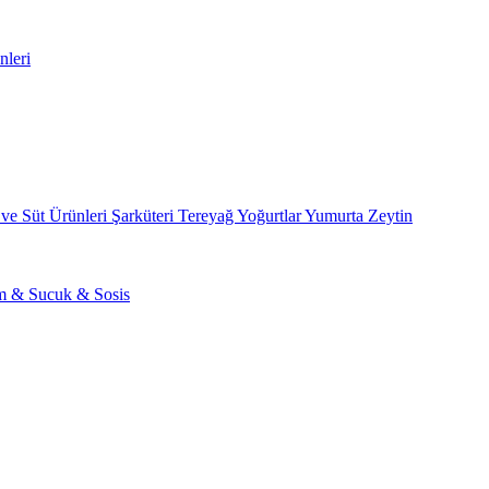
nleri
 ve Süt Ürünleri
Şarküteri
Tereyağ
Yoğurtlar
Yumurta
Zeytin
am & Sucuk & Sosis