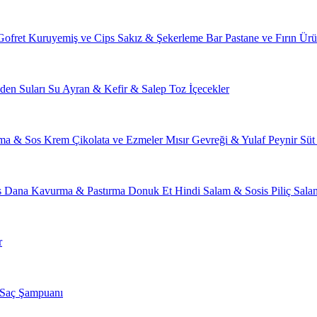
Gofret
Kuruyemiş ve Cips
Sakız & Şekerleme
Bar
Pastane ve Fırın Ürü
den Suları
Su
Ayran & Kefir & Salep
Toz İçecekler
ma & Sos
Krem Çikolata ve Ezmeler
Mısır Gevreği & Yulaf
Peynir
Süt
s
Dana Kavurma & Pastırma
Donuk Et
Hindi Salam & Sosis
Piliç Sal
r
Saç Şampuanı