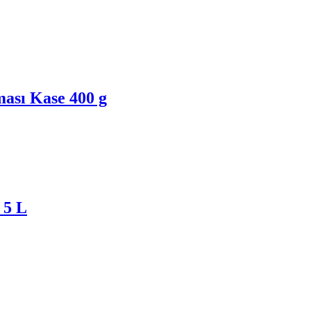
ası Kase 400 g
 5 L