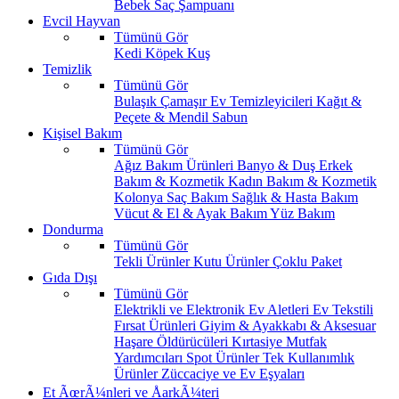
Bebek Saç Şampuanı
Evcil Hayvan
Tümünü Gör
Kedi
Köpek
Kuş
Temizlik
Tümünü Gör
Bulaşık
Çamaşır
Ev Temizleyicileri
Kağıt &
Peçete & Mendil
Sabun
Kişisel Bakım
Tümünü Gör
Ağız Bakım Ürünleri
Banyo & Duş
Erkek
Bakım & Kozmetik
Kadın Bakım & Kozmetik
Kolonya
Saç Bakım
Sağlık & Hasta Bakım
Vücut & El & Ayak Bakım
Yüz Bakım
Dondurma
Tümünü Gör
Tekli Ürünler
Kutu Ürünler
Çoklu Paket
Gıda Dışı
Tümünü Gör
Elektrikli ve Elektronik Ev Aletleri
Ev Tekstili
Fırsat Ürünleri
Giyim & Ayakkabı & Aksesuar
Haşare Öldürücüleri
Kırtasiye
Mutfak
Yardımcıları
Spot Ürünler
Tek Kullanımlık
Ürünler
Züccaciye ve Ev Eşyaları
Et ÃœrÃ¼nleri ve ÅarkÃ¼teri