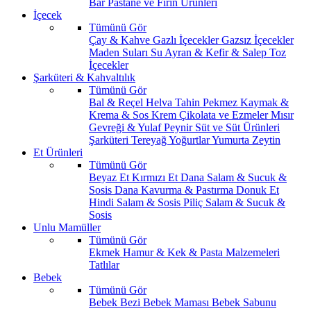
Bar
Pastane ve Fırın Ürünleri
İçecek
Tümünü Gör
Çay & Kahve
Gazlı İçecekler
Gazsız İçecekler
Maden Suları
Su
Ayran & Kefir & Salep
Toz
İçecekler
Şarküteri & Kahvaltılık
Tümünü Gör
Bal & Reçel
Helva Tahin Pekmez
Kaymak &
Krema & Sos
Krem Çikolata ve Ezmeler
Mısır
Gevreği & Yulaf
Peynir
Süt ve Süt Ürünleri
Şarküteri
Tereyağ
Yoğurtlar
Yumurta
Zeytin
Et Ürünleri
Tümünü Gör
Beyaz Et
Kırmızı Et
Dana Salam & Sucuk &
Sosis
Dana Kavurma & Pastırma
Donuk Et
Hindi Salam & Sosis
Piliç Salam & Sucuk &
Sosis
Unlu Mamüller
Tümünü Gör
Ekmek
Hamur & Kek & Pasta Malzemeleri
Tatlılar
Bebek
Tümünü Gör
Bebek Bezi
Bebek Maması
Bebek Sabunu