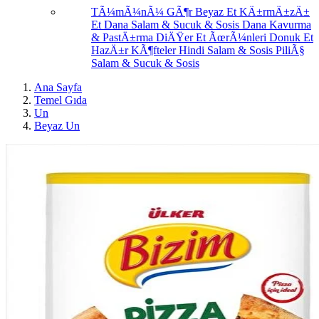
TÃ¼mÃ¼nÃ¼ GÃ¶r
Beyaz Et
KÄ±rmÄ±zÄ±
Et
Dana Salam & Sucuk & Sosis
Dana Kavurma
& PastÄ±rma
DiÄŸer Et ÃœrÃ¼nleri
Donuk Et
HazÄ±r KÃ¶fteler
Hindi Salam & Sosis
PiliÃ§
Salam & Sucuk & Sosis
Ana Sayfa
Temel Gıda
Un
Beyaz Un