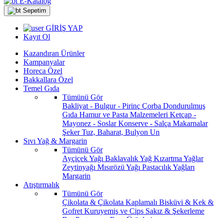
E-Katalog
Sepetim
GİRİŞ YAP
Kayıt Ol
Kazandıran Ürünler
Kampanyalar
Horeca Özel
Bakkallara Özel
Temel Gıda
Tümünü Gör
Bakliyat - Bulgur - Pirinç
Çorba
Dondurulmuş
Gıda
Hamur ve Pasta Malzemeleri
Ketçap -
Mayonez - Soslar
Konserve - Salça
Makarnalar
Şeker
Tuz, Baharat, Bulyon
Un
Sıvı Yağ & Margarin
Tümünü Gör
Ayçiçek Yağı
Baklavalık Yağ
Kızartma Yağlar
Zeytinyağı
Mısırözü Yağı
Pastacılık Yağları
Margarin
Atıştırmalık
Tümünü Gör
Çikolata & Çikolata Kaplamalı
Bisküvi & Kek &
Gofret
Kuruyemiş ve Cips
Sakız & Şekerleme