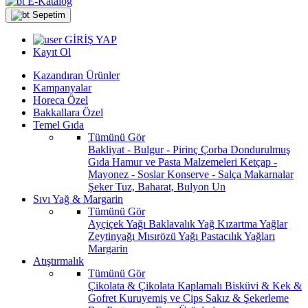
E-Katalog
Sepetim
GİRİŞ YAP
Kayıt Ol
Kazandıran Ürünler
Kampanyalar
Horeca Özel
Bakkallara Özel
Temel Gıda
Tümünü Gör
Bakliyat - Bulgur - Pirinç
Çorba
Dondurulmuş
Gıda
Hamur ve Pasta Malzemeleri
Ketçap -
Mayonez - Soslar
Konserve - Salça
Makarnalar
Şeker
Tuz, Baharat, Bulyon
Un
Sıvı Yağ & Margarin
Tümünü Gör
Ayçiçek Yağı
Baklavalık Yağ
Kızartma Yağlar
Zeytinyağı
Mısırözü Yağı
Pastacılık Yağları
Margarin
Atıştırmalık
Tümünü Gör
Çikolata & Çikolata Kaplamalı
Bisküvi & Kek &
Gofret
Kuruyemiş ve Cips
Sakız & Şekerleme