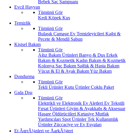
Bebek Saç Şampuanı
Evcil Hayvan
Tümünü Gör
Kedi
Köpek
Kuş
Temizlik
Tümünü Gör
Bulaşık
Çamaşır
Ev Temizleyicileri
Kağıt &
Peçete & Mendil
Sabun
Kişisel Bakım
Tümünü Gör
Ağız Bakım Ürünleri
Banyo & Duş
Erkek
Bakım & Kozmetik
Kadın Bakım & Kozmetik
Kolonya
Saç Bakım
Sağlık & Hasta Bakım
Vücut & El & Ayak Bakım
Yüz Bakım
Dondurma
Tümünü Gör
Tekli Ürünler
Kutu Ürünler
Çoklu Paket
Gıda Dışı
Tümünü Gör
Elektrikli ve Elektronik Ev Aletleri
Ev Tekstili
Fırsat Ürünleri
Giyim & Ayakkabı & Aksesuar
Haşare Öldürücüleri
Kırtasiye
Mutfak
Yardımcıları
Spot Ürünler
Tek Kullanımlık
Ürünler
Züccaciye ve Ev Eşyaları
Et ÃœrÃ¼nleri ve ÅarkÃ¼teri