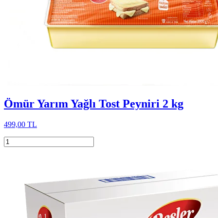
Ömür Yarım Yağlı Tost Peyniri 2 kg
499,00 TL