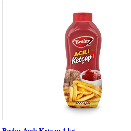
Besler Acılı Ketçap 1 kg