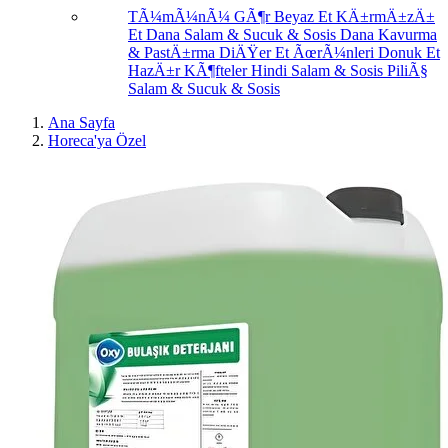
TÃ¼mÃ¼nÃ¼ GÃ¶r
Beyaz Et
KÄ±rmÄ±zÄ±
Et
Dana Salam & Sucuk & Sosis
Dana Kavurma
& PastÄ±rma
DiÄŸer Et ÃœrÃ¼nleri
Donuk Et
HazÄ±r KÃ¶fteler
Hindi Salam & Sosis
PiliÃ§
Salam & Sucuk & Sosis
Ana Sayfa
Horeca'ya Özel