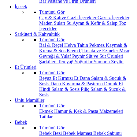
Bar
Pastane ve Fırın Ürünleri
İçecek
Tümünü Gör
Çay & Kahve
Gazlı İçecekler
Gazsız İçecekler
Maden Suları
Su
Ayran & Kefir & Salep
Toz
İçecekler
Şarküteri & Kahvaltılık
Tümünü Gör
Bal & Reçel
Helva Tahin Pekmez
Kaymak &
Krema & Sos
Krem Çikolata ve Ezmeler
Mısır
Gevreği & Yulaf
Peynir
Süt ve Süt Ürünleri
Şarküteri
Tereyağ
Yoğurtlar
Yumurta
Zeytin
Et Ürünleri
Tümünü Gör
Beyaz Et
Kırmızı Et
Dana Salam & Sucuk &
Sosis
Dana Kavurma & Pastırma
Donuk Et
Hindi Salam & Sosis
Piliç Salam & Sucuk &
Sosis
Unlu Mamüller
Tümünü Gör
Ekmek
Hamur & Kek & Pasta Malzemeleri
Tatlılar
Bebek
Tümünü Gör
Bebek Bezi
Bebek Maması
Bebek Sabunu