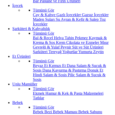
Bar
Pastane ve Fırın Ürünleri
İçecek
Tümünü Gör
Çay & Kahve
Gazlı İçecekler
Gazsız İçecekler
Maden Suları
Su
Ayran & Kefir & Salep
Toz
İçecekler
Şarküteri & Kahvaltılık
Tümünü Gör
Bal & Reçel
Helva Tahin Pekmez
Kaymak &
Krema & Sos
Krem Çikolata ve Ezmeler
Mısır
Gevreği & Yulaf
Peynir
Süt ve Süt Ürünleri
Şarküteri
Tereyağ
Yoğurtlar
Yumurta
Zeytin
Et Ürünleri
Tümünü Gör
Beyaz Et
Kırmızı Et
Dana Salam & Sucuk &
Sosis
Dana Kavurma & Pastırma
Donuk Et
Hindi Salam & Sosis
Piliç Salam & Sucuk &
Sosis
Unlu Mamüller
Tümünü Gör
Ekmek
Hamur & Kek & Pasta Malzemeleri
Tatlılar
Bebek
Tümünü Gör
Bebek Bezi
Bebek Maması
Bebek Sabunu