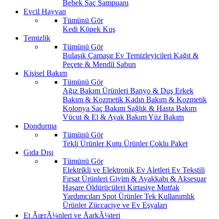
Bebek Saç Şampuanı
Evcil Hayvan
Tümünü Gör
Kedi
Köpek
Kuş
Temizlik
Tümünü Gör
Bulaşık
Çamaşır
Ev Temizleyicileri
Kağıt &
Peçete & Mendil
Sabun
Kişisel Bakım
Tümünü Gör
Ağız Bakım Ürünleri
Banyo & Duş
Erkek
Bakım & Kozmetik
Kadın Bakım & Kozmetik
Kolonya
Saç Bakım
Sağlık & Hasta Bakım
Vücut & El & Ayak Bakım
Yüz Bakım
Dondurma
Tümünü Gör
Tekli Ürünler
Kutu Ürünler
Çoklu Paket
Gıda Dışı
Tümünü Gör
Elektrikli ve Elektronik Ev Aletleri
Ev Tekstili
Fırsat Ürünleri
Giyim & Ayakkabı & Aksesuar
Haşare Öldürücüleri
Kırtasiye
Mutfak
Yardımcıları
Spot Ürünler
Tek Kullanımlık
Ürünler
Züccaciye ve Ev Eşyaları
Et ÃœrÃ¼nleri ve ÅarkÃ¼teri