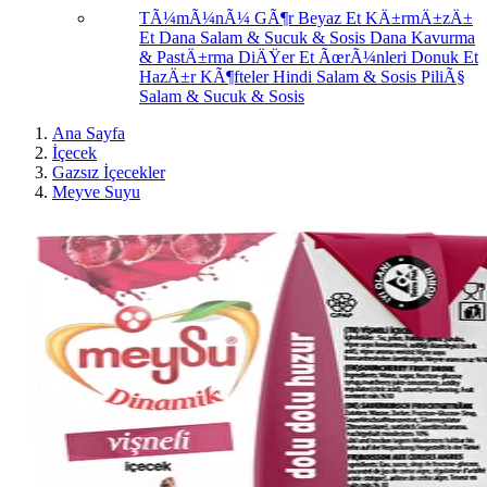
TÃ¼mÃ¼nÃ¼ GÃ¶r
Beyaz Et
KÄ±rmÄ±zÄ±
Et
Dana Salam & Sucuk & Sosis
Dana Kavurma
& PastÄ±rma
DiÄŸer Et ÃœrÃ¼nleri
Donuk Et
HazÄ±r KÃ¶fteler
Hindi Salam & Sosis
PiliÃ§
Salam & Sucuk & Sosis
Ana Sayfa
İçecek
Gazsız İçecekler
Meyve Suyu