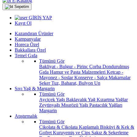
E-Katalog
Sepetim
GİRİŞ YAP
Kayıt Ol
Kazandıran Ürünler
Kampanyalar
Horeca Özel
Bakkallara Özel
Temel Gıda
Tümünü Gör
Bakliyat - Bulgur - Pirinç
Çorba
Dondurulmuş
Gıda
Hamur ve Pasta Malzemeleri
Ketçap -
Mayonez - Soslar
Konserve - Salça
Makarnalar
Şeker
Tuz, Baharat, Bulyon
Un
Sıvı Yağ & Margarin
Tümünü Gör
Ayçiçek Yağı
Baklavalık Yağ
Kızartma Yağlar
Zeytinyağı
Mısırözü Yağı
Pastacılık Yağları
Margarin
Atıştırmalık
Tümünü Gör
Çikolata & Çikolata Kaplamalı
Bisküvi & Kek &
Gofret
Kuruyemiş ve Cips
Sakız & Şekerleme