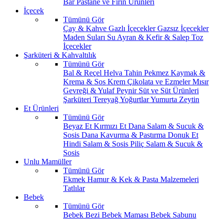
Bar
Pastane ve Fırın Ürünleri
İçecek
Tümünü Gör
Çay & Kahve
Gazlı İçecekler
Gazsız İçecekler
Maden Suları
Su
Ayran & Kefir & Salep
Toz
İçecekler
Şarküteri & Kahvaltılık
Tümünü Gör
Bal & Reçel
Helva Tahin Pekmez
Kaymak &
Krema & Sos
Krem Çikolata ve Ezmeler
Mısır
Gevreği & Yulaf
Peynir
Süt ve Süt Ürünleri
Şarküteri
Tereyağ
Yoğurtlar
Yumurta
Zeytin
Et Ürünleri
Tümünü Gör
Beyaz Et
Kırmızı Et
Dana Salam & Sucuk &
Sosis
Dana Kavurma & Pastırma
Donuk Et
Hindi Salam & Sosis
Piliç Salam & Sucuk &
Sosis
Unlu Mamüller
Tümünü Gör
Ekmek
Hamur & Kek & Pasta Malzemeleri
Tatlılar
Bebek
Tümünü Gör
Bebek Bezi
Bebek Maması
Bebek Sabunu