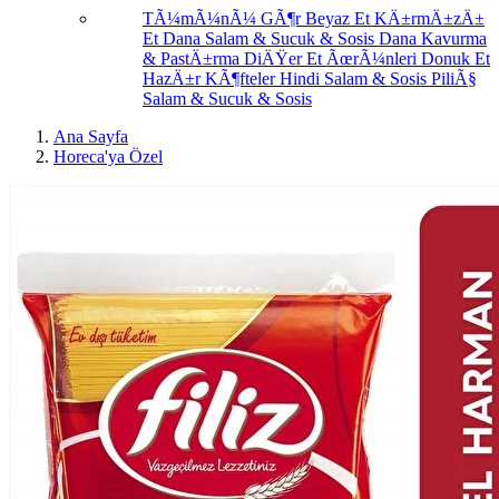
TÃ¼mÃ¼nÃ¼ GÃ¶r
Beyaz Et
KÄ±rmÄ±zÄ±
Et
Dana Salam & Sucuk & Sosis
Dana Kavurma
& PastÄ±rma
DiÄŸer Et ÃœrÃ¼nleri
Donuk Et
HazÄ±r KÃ¶fteler
Hindi Salam & Sosis
PiliÃ§
Salam & Sucuk & Sosis
Ana Sayfa
Horeca'ya Özel