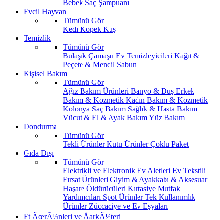
Bebek Saç Şampuanı
Evcil Hayvan
Tümünü Gör
Kedi
Köpek
Kuş
Temizlik
Tümünü Gör
Bulaşık
Çamaşır
Ev Temizleyicileri
Kağıt &
Peçete & Mendil
Sabun
Kişisel Bakım
Tümünü Gör
Ağız Bakım Ürünleri
Banyo & Duş
Erkek
Bakım & Kozmetik
Kadın Bakım & Kozmetik
Kolonya
Saç Bakım
Sağlık & Hasta Bakım
Vücut & El & Ayak Bakım
Yüz Bakım
Dondurma
Tümünü Gör
Tekli Ürünler
Kutu Ürünler
Çoklu Paket
Gıda Dışı
Tümünü Gör
Elektrikli ve Elektronik Ev Aletleri
Ev Tekstili
Fırsat Ürünleri
Giyim & Ayakkabı & Aksesuar
Haşare Öldürücüleri
Kırtasiye
Mutfak
Yardımcıları
Spot Ürünler
Tek Kullanımlık
Ürünler
Züccaciye ve Ev Eşyaları
Et ÃœrÃ¼nleri ve ÅarkÃ¼teri