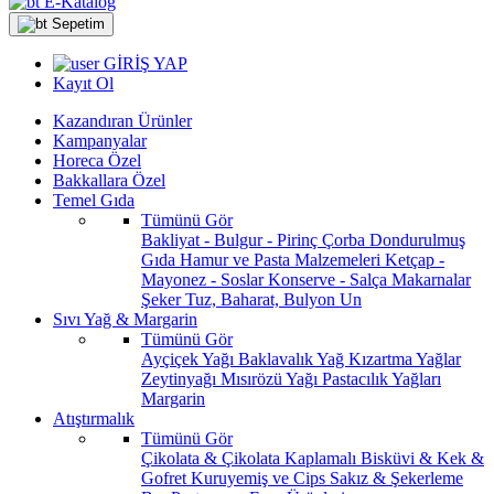
E-Katalog
Sepetim
GİRİŞ YAP
Kayıt Ol
Kazandıran Ürünler
Kampanyalar
Horeca Özel
Bakkallara Özel
Temel Gıda
Tümünü Gör
Bakliyat - Bulgur - Pirinç
Çorba
Dondurulmuş
Gıda
Hamur ve Pasta Malzemeleri
Ketçap -
Mayonez - Soslar
Konserve - Salça
Makarnalar
Şeker
Tuz, Baharat, Bulyon
Un
Sıvı Yağ & Margarin
Tümünü Gör
Ayçiçek Yağı
Baklavalık Yağ
Kızartma Yağlar
Zeytinyağı
Mısırözü Yağı
Pastacılık Yağları
Margarin
Atıştırmalık
Tümünü Gör
Çikolata & Çikolata Kaplamalı
Bisküvi & Kek &
Gofret
Kuruyemiş ve Cips
Sakız & Şekerleme