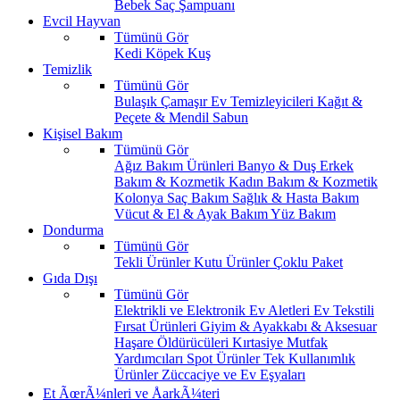
Bebek Saç Şampuanı
Evcil Hayvan
Tümünü Gör
Kedi
Köpek
Kuş
Temizlik
Tümünü Gör
Bulaşık
Çamaşır
Ev Temizleyicileri
Kağıt &
Peçete & Mendil
Sabun
Kişisel Bakım
Tümünü Gör
Ağız Bakım Ürünleri
Banyo & Duş
Erkek
Bakım & Kozmetik
Kadın Bakım & Kozmetik
Kolonya
Saç Bakım
Sağlık & Hasta Bakım
Vücut & El & Ayak Bakım
Yüz Bakım
Dondurma
Tümünü Gör
Tekli Ürünler
Kutu Ürünler
Çoklu Paket
Gıda Dışı
Tümünü Gör
Elektrikli ve Elektronik Ev Aletleri
Ev Tekstili
Fırsat Ürünleri
Giyim & Ayakkabı & Aksesuar
Haşare Öldürücüleri
Kırtasiye
Mutfak
Yardımcıları
Spot Ürünler
Tek Kullanımlık
Ürünler
Züccaciye ve Ev Eşyaları
Et ÃœrÃ¼nleri ve ÅarkÃ¼teri