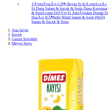
TÃ¼mÃ¼nÃ¼ GÃ¶r
Beyaz Et
KÄ±rmÄ±zÄ±
Et
Dana Salam & Sucuk & Sosis
Dana Kavurma
& PastÄ±rma
DiÄŸer Et ÃœrÃ¼nleri
Donuk Et
HazÄ±r KÃ¶fteler
Hindi Salam & Sosis
PiliÃ§
Salam & Sucuk & Sosis
Ana Sayfa
İçecek
Gazsız İçecekler
Meyve Suyu