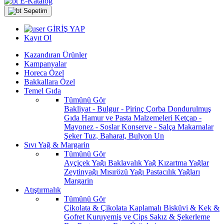
E-Katalog
Sepetim
GİRİŞ YAP
Kayıt Ol
Kazandıran Ürünler
Kampanyalar
Horeca Özel
Bakkallara Özel
Temel Gıda
Tümünü Gör
Bakliyat - Bulgur - Pirinç
Çorba
Dondurulmuş
Gıda
Hamur ve Pasta Malzemeleri
Ketçap -
Mayonez - Soslar
Konserve - Salça
Makarnalar
Şeker
Tuz, Baharat, Bulyon
Un
Sıvı Yağ & Margarin
Tümünü Gör
Ayçiçek Yağı
Baklavalık Yağ
Kızartma Yağlar
Zeytinyağı
Mısırözü Yağı
Pastacılık Yağları
Margarin
Atıştırmalık
Tümünü Gör
Çikolata & Çikolata Kaplamalı
Bisküvi & Kek &
Gofret
Kuruyemiş ve Cips
Sakız & Şekerleme