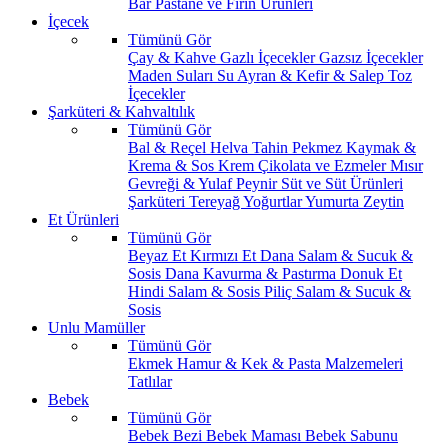
Bar
Pastane ve Fırın Ürünleri
İçecek
Tümünü Gör
Çay & Kahve
Gazlı İçecekler
Gazsız İçecekler
Maden Suları
Su
Ayran & Kefir & Salep
Toz
İçecekler
Şarküteri & Kahvaltılık
Tümünü Gör
Bal & Reçel
Helva Tahin Pekmez
Kaymak &
Krema & Sos
Krem Çikolata ve Ezmeler
Mısır
Gevreği & Yulaf
Peynir
Süt ve Süt Ürünleri
Şarküteri
Tereyağ
Yoğurtlar
Yumurta
Zeytin
Et Ürünleri
Tümünü Gör
Beyaz Et
Kırmızı Et
Dana Salam & Sucuk &
Sosis
Dana Kavurma & Pastırma
Donuk Et
Hindi Salam & Sosis
Piliç Salam & Sucuk &
Sosis
Unlu Mamüller
Tümünü Gör
Ekmek
Hamur & Kek & Pasta Malzemeleri
Tatlılar
Bebek
Tümünü Gör
Bebek Bezi
Bebek Maması
Bebek Sabunu