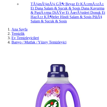
TÃ¼mÃ¼nÃ¼ GÃ¶r
Beyaz Et
KÄ±rmÄ±zÄ±
Et
Dana Salam & Sucuk & Sosis
Dana Kavurma
& PastÄ±rma
DiÄŸer Et ÃœrÃ¼nleri
Donuk Et
HazÄ±r KÃ¶fteler
Hindi Salam & Sosis
PiliÃ§
Salam & Sucuk & Sosis
Ana Sayfa
Temizlik
Ev Temizleyicileri
Banyo / Mutfak / Yüzey Temizleyici