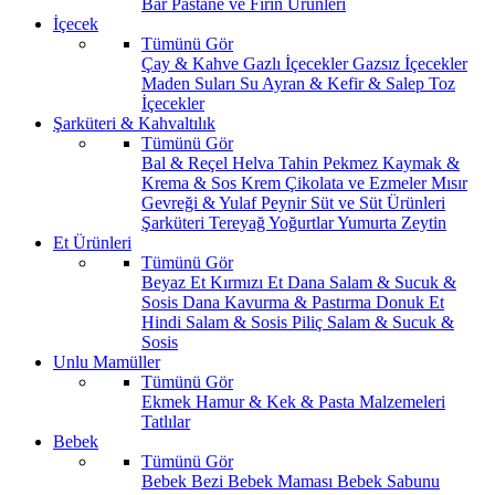
Bar
Pastane ve Fırın Ürünleri
İçecek
Tümünü Gör
Çay & Kahve
Gazlı İçecekler
Gazsız İçecekler
Maden Suları
Su
Ayran & Kefir & Salep
Toz
İçecekler
Şarküteri & Kahvaltılık
Tümünü Gör
Bal & Reçel
Helva Tahin Pekmez
Kaymak &
Krema & Sos
Krem Çikolata ve Ezmeler
Mısır
Gevreği & Yulaf
Peynir
Süt ve Süt Ürünleri
Şarküteri
Tereyağ
Yoğurtlar
Yumurta
Zeytin
Et Ürünleri
Tümünü Gör
Beyaz Et
Kırmızı Et
Dana Salam & Sucuk &
Sosis
Dana Kavurma & Pastırma
Donuk Et
Hindi Salam & Sosis
Piliç Salam & Sucuk &
Sosis
Unlu Mamüller
Tümünü Gör
Ekmek
Hamur & Kek & Pasta Malzemeleri
Tatlılar
Bebek
Tümünü Gör
Bebek Bezi
Bebek Maması
Bebek Sabunu