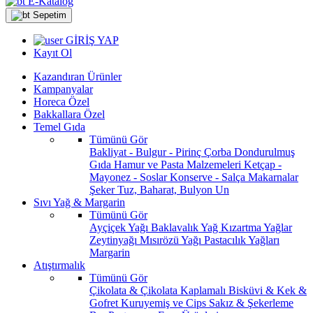
E-Katalog
Sepetim
GİRİŞ YAP
Kayıt Ol
Kazandıran Ürünler
Kampanyalar
Horeca Özel
Bakkallara Özel
Temel Gıda
Tümünü Gör
Bakliyat - Bulgur - Pirinç
Çorba
Dondurulmuş
Gıda
Hamur ve Pasta Malzemeleri
Ketçap -
Mayonez - Soslar
Konserve - Salça
Makarnalar
Şeker
Tuz, Baharat, Bulyon
Un
Sıvı Yağ & Margarin
Tümünü Gör
Ayçiçek Yağı
Baklavalık Yağ
Kızartma Yağlar
Zeytinyağı
Mısırözü Yağı
Pastacılık Yağları
Margarin
Atıştırmalık
Tümünü Gör
Çikolata & Çikolata Kaplamalı
Bisküvi & Kek &
Gofret
Kuruyemiş ve Cips
Sakız & Şekerleme