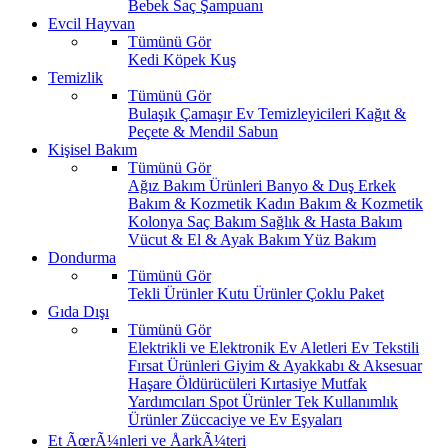
Bebek Saç Şampuanı
Evcil Hayvan
Tümünü Gör
Kedi
Köpek
Kuş
Temizlik
Tümünü Gör
Bulaşık
Çamaşır
Ev Temizleyicileri
Kağıt &
Peçete & Mendil
Sabun
Kişisel Bakım
Tümünü Gör
Ağız Bakım Ürünleri
Banyo & Duş
Erkek
Bakım & Kozmetik
Kadın Bakım & Kozmetik
Kolonya
Saç Bakım
Sağlık & Hasta Bakım
Vücut & El & Ayak Bakım
Yüz Bakım
Dondurma
Tümünü Gör
Tekli Ürünler
Kutu Ürünler
Çoklu Paket
Gıda Dışı
Tümünü Gör
Elektrikli ve Elektronik Ev Aletleri
Ev Tekstili
Fırsat Ürünleri
Giyim & Ayakkabı & Aksesuar
Haşare Öldürücüleri
Kırtasiye
Mutfak
Yardımcıları
Spot Ürünler
Tek Kullanımlık
Ürünler
Züccaciye ve Ev Eşyaları
Et ÃœrÃ¼nleri ve ÅarkÃ¼teri