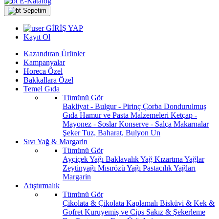
E-Katalog
Sepetim
GİRİŞ YAP
Kayıt Ol
Kazandıran Ürünler
Kampanyalar
Horeca Özel
Bakkallara Özel
Temel Gıda
Tümünü Gör
Bakliyat - Bulgur - Pirinç
Çorba
Dondurulmuş
Gıda
Hamur ve Pasta Malzemeleri
Ketçap -
Mayonez - Soslar
Konserve - Salça
Makarnalar
Şeker
Tuz, Baharat, Bulyon
Un
Sıvı Yağ & Margarin
Tümünü Gör
Ayçiçek Yağı
Baklavalık Yağ
Kızartma Yağlar
Zeytinyağı
Mısırözü Yağı
Pastacılık Yağları
Margarin
Atıştırmalık
Tümünü Gör
Çikolata & Çikolata Kaplamalı
Bisküvi & Kek &
Gofret
Kuruyemiş ve Cips
Sakız & Şekerleme