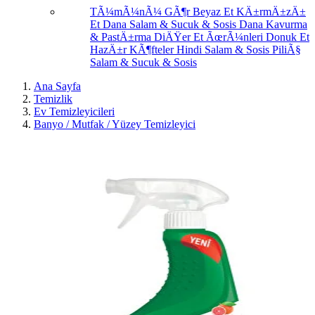
TÃ¼mÃ¼nÃ¼ GÃ¶r
Beyaz Et
KÄ±rmÄ±zÄ±
Et
Dana Salam & Sucuk & Sosis
Dana Kavurma
& PastÄ±rma
DiÄŸer Et ÃœrÃ¼nleri
Donuk Et
HazÄ±r KÃ¶fteler
Hindi Salam & Sosis
PiliÃ§
Salam & Sucuk & Sosis
Ana Sayfa
Temizlik
Ev Temizleyicileri
Banyo / Mutfak / Yüzey Temizleyici