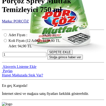
Porçöz Sprey Mutfak
Temizleyici 750 ml
Marka: PORÇÖZ
Adet Fiyatı
:
94,90 TL
Koli Fiyatı
(12
Adet
) :
1138,80 TL
Adet
: 94,90 TL
SEPETE EKLE
Stoğa girince haber ver
Alışveriş Listeme Ekle
Paylaş
Hangi Mağazada Stok Var?
En geç
Kargoda!
İnternet sitesi ve mağaza satış fiyatları farklılık gösterebilir.