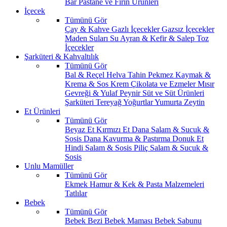
Bar
Pastane ve Fırın Ürünleri
İçecek
Tümünü Gör
Çay & Kahve
Gazlı İçecekler
Gazsız İçecekler
Maden Suları
Su
Ayran & Kefir & Salep
Toz
İçecekler
Şarküteri & Kahvaltılık
Tümünü Gör
Bal & Reçel
Helva Tahin Pekmez
Kaymak &
Krema & Sos
Krem Çikolata ve Ezmeler
Mısır
Gevreği & Yulaf
Peynir
Süt ve Süt Ürünleri
Şarküteri
Tereyağ
Yoğurtlar
Yumurta
Zeytin
Et Ürünleri
Tümünü Gör
Beyaz Et
Kırmızı Et
Dana Salam & Sucuk &
Sosis
Dana Kavurma & Pastırma
Donuk Et
Hindi Salam & Sosis
Piliç Salam & Sucuk &
Sosis
Unlu Mamüller
Tümünü Gör
Ekmek
Hamur & Kek & Pasta Malzemeleri
Tatlılar
Bebek
Tümünü Gör
Bebek Bezi
Bebek Maması
Bebek Sabunu