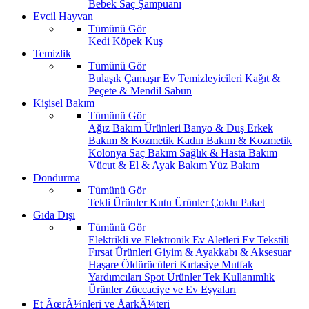
Bebek Saç Şampuanı
Evcil Hayvan
Tümünü Gör
Kedi
Köpek
Kuş
Temizlik
Tümünü Gör
Bulaşık
Çamaşır
Ev Temizleyicileri
Kağıt &
Peçete & Mendil
Sabun
Kişisel Bakım
Tümünü Gör
Ağız Bakım Ürünleri
Banyo & Duş
Erkek
Bakım & Kozmetik
Kadın Bakım & Kozmetik
Kolonya
Saç Bakım
Sağlık & Hasta Bakım
Vücut & El & Ayak Bakım
Yüz Bakım
Dondurma
Tümünü Gör
Tekli Ürünler
Kutu Ürünler
Çoklu Paket
Gıda Dışı
Tümünü Gör
Elektrikli ve Elektronik Ev Aletleri
Ev Tekstili
Fırsat Ürünleri
Giyim & Ayakkabı & Aksesuar
Haşare Öldürücüleri
Kırtasiye
Mutfak
Yardımcıları
Spot Ürünler
Tek Kullanımlık
Ürünler
Züccaciye ve Ev Eşyaları
Et ÃœrÃ¼nleri ve ÅarkÃ¼teri