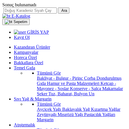
Sonuç bulunamadı
Ara
E-Katalog
Sepetim
GİRİŞ YAP
Kayıt Ol
Kazandıran Ürünler
Kampanyalar
Horeca Özel
Bakkallara Özel
Temel Gıda
Tümünü Gör
Bakliyat - Bulgur - Pirinç
Çorba
Dondurulmuş
Gıda
Hamur ve Pasta Malzemeleri
Ketçap -
Mayonez - Soslar
Konserve - Salça
Makarnalar
Şeker
Tuz, Baharat, Bulyon
Un
Sıvı Yağ & Margarin
Tümünü Gör
Ayçiçek Yağı
Baklavalık Yağ
Kızartma Yağlar
Zeytinyağı
Mısırözü Yağı
Pastacılık Yağları
Margarin
Atıştırmalık