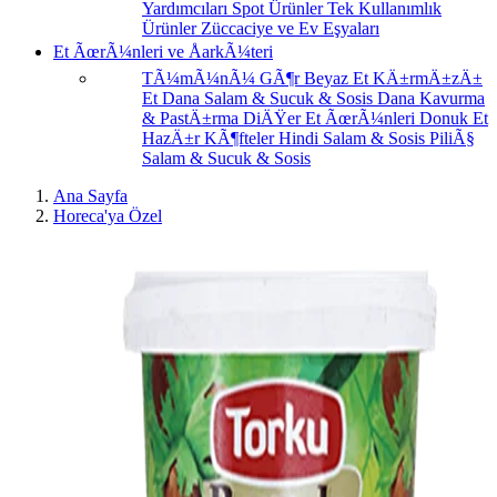
Yardımcıları
Spot Ürünler
Tek Kullanımlık
Ürünler
Züccaciye ve Ev Eşyaları
Et ÃœrÃ¼nleri ve ÅarkÃ¼teri
TÃ¼mÃ¼nÃ¼ GÃ¶r
Beyaz Et
KÄ±rmÄ±zÄ±
Et
Dana Salam & Sucuk & Sosis
Dana Kavurma
& PastÄ±rma
DiÄŸer Et ÃœrÃ¼nleri
Donuk Et
HazÄ±r KÃ¶fteler
Hindi Salam & Sosis
PiliÃ§
Salam & Sucuk & Sosis
Ana Sayfa
Horeca'ya Özel