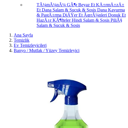
TÃ¼mÃ¼nÃ¼ GÃ¶r
Beyaz Et
KÄ±rmÄ±zÄ±
Et
Dana Salam & Sucuk & Sosis
Dana Kavurma
& PastÄ±rma
DiÄŸer Et ÃœrÃ¼nleri
Donuk Et
HazÄ±r KÃ¶fteler
Hindi Salam & Sosis
PiliÃ§
Salam & Sucuk & Sosis
Ana Sayfa
Temizlik
Ev Temizleyicileri
Banyo / Mutfak / Yüzey Temizleyici