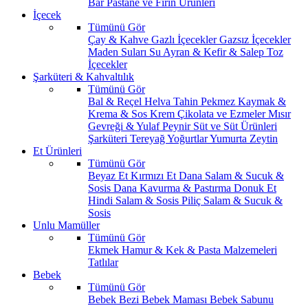
Bar
Pastane ve Fırın Ürünleri
İçecek
Tümünü Gör
Çay & Kahve
Gazlı İçecekler
Gazsız İçecekler
Maden Suları
Su
Ayran & Kefir & Salep
Toz
İçecekler
Şarküteri & Kahvaltılık
Tümünü Gör
Bal & Reçel
Helva Tahin Pekmez
Kaymak &
Krema & Sos
Krem Çikolata ve Ezmeler
Mısır
Gevreği & Yulaf
Peynir
Süt ve Süt Ürünleri
Şarküteri
Tereyağ
Yoğurtlar
Yumurta
Zeytin
Et Ürünleri
Tümünü Gör
Beyaz Et
Kırmızı Et
Dana Salam & Sucuk &
Sosis
Dana Kavurma & Pastırma
Donuk Et
Hindi Salam & Sosis
Piliç Salam & Sucuk &
Sosis
Unlu Mamüller
Tümünü Gör
Ekmek
Hamur & Kek & Pasta Malzemeleri
Tatlılar
Bebek
Tümünü Gör
Bebek Bezi
Bebek Maması
Bebek Sabunu