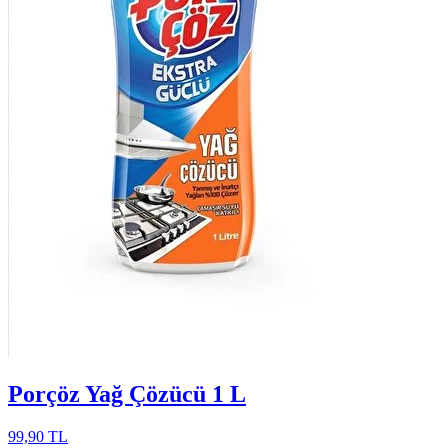
Porçöz Yağ Çözücü 1 L
99,90 TL