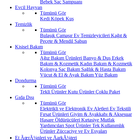
Bebek Saç Şampuanı
Evcil Hayvan
Tümünü Gör
Kedi
Köpek
Kuş
Temizlik
Tümünü Gör
Bulaşık
Çamaşır
Ev Temizleyicileri
Kağıt &
Peçete & Mendil
Sabun
Kişisel Bakım
Tümünü Gör
Ağız Bakım Ürünleri
Banyo & Duş
Erkek
Bakım & Kozmetik
Kadın Bakım & Kozmetik
Kolonya
Saç Bakım
Sağlık & Hasta Bakım
Vücut & El & Ayak Bakım
Yüz Bakım
Dondurma
Tümünü Gör
Tekli Ürünler
Kutu Ürünler
Çoklu Paket
Gıda Dışı
Tümünü Gör
Elektrikli ve Elektronik Ev Aletleri
Ev Tekstili
Fırsat Ürünleri
Giyim & Ayakkabı & Aksesuar
Haşare Öldürücüleri
Kırtasiye
Mutfak
Yardımcıları
Spot Ürünler
Tek Kullanımlık
Ürünler
Züccaciye ve Ev Eşyaları
Et ÃœrÃ¼nleri ve ÅarkÃ¼teri