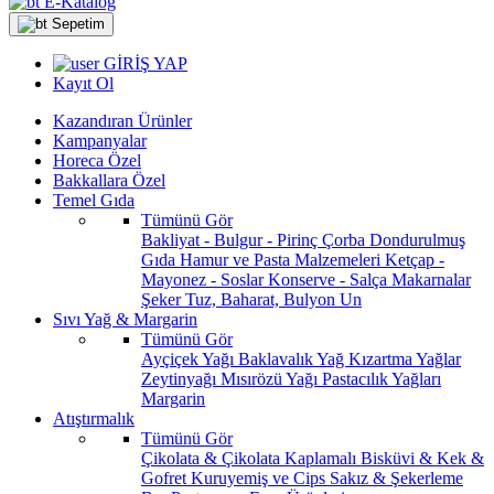
E-Katalog
Sepetim
GİRİŞ YAP
Kayıt Ol
Kazandıran Ürünler
Kampanyalar
Horeca Özel
Bakkallara Özel
Temel Gıda
Tümünü Gör
Bakliyat - Bulgur - Pirinç
Çorba
Dondurulmuş
Gıda
Hamur ve Pasta Malzemeleri
Ketçap -
Mayonez - Soslar
Konserve - Salça
Makarnalar
Şeker
Tuz, Baharat, Bulyon
Un
Sıvı Yağ & Margarin
Tümünü Gör
Ayçiçek Yağı
Baklavalık Yağ
Kızartma Yağlar
Zeytinyağı
Mısırözü Yağı
Pastacılık Yağları
Margarin
Atıştırmalık
Tümünü Gör
Çikolata & Çikolata Kaplamalı
Bisküvi & Kek &
Gofret
Kuruyemiş ve Cips
Sakız & Şekerleme