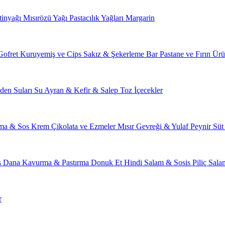
tinyağı
Mısırözü Yağı
Pastacılık Yağları
Margarin
Gofret
Kuruyemiş ve Cips
Sakız & Şekerleme
Bar
Pastane ve Fırın Ürü
den Suları
Su
Ayran & Kefir & Salep
Toz İçecekler
ma & Sos
Krem Çikolata ve Ezmeler
Mısır Gevreği & Yulaf
Peynir
Süt
s
Dana Kavurma & Pastırma
Donuk Et
Hindi Salam & Sosis
Piliç Sal
r