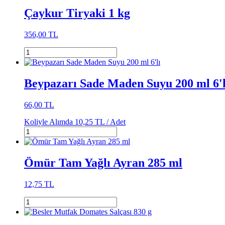
Çaykur Tiryaki 1 kg
356,00 TL
Beypazarı Sade Maden Suyu 200 ml 6'l
66,00 TL
Koliyle Alımda
10,25 TL /
Adet
Ömür Tam Yağlı Ayran 285 ml
12,75 TL