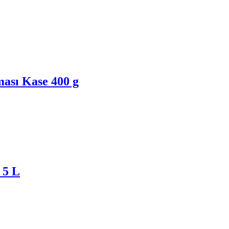
ası Kase 400 g
 5 L