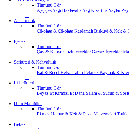
Tümünü Gör
Ayçiçek Yağı
Baklavalık Yağ
Kızartma Yağlar
Zey
Atıştırmalık
Tümünü Gör
Çikolata & Çikolata Kaplamalı
Bisküvi & Kek & 
İçecek
Tümünü Gör
Çay & Kahve
Gazlı İçecekler
Gazsız İçecekler
Ma
Şarküteri & Kahvaltılık
Tümünü Gör
Bal & Reçel
Helva Tahin Pekmez
Kaymak & Kre
Et Ürünleri
Tümünü Gör
Beyaz Et
Kırmızı Et
Dana Salam & Sucuk & Sosi
Unlu Mamüller
Tümünü Gör
Ekmek
Hamur & Kek & Pasta Malzemeleri
Tatlıla
Bebek