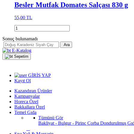
Besler Mutfak Domates Salçası 830 g
55,00 TL
Sonuç bulunamadı
Ara
E-Katalog
Sepetim
GİRİŞ YAP
Kayıt Ol
Kazandıran Ürünler
Kampanyalar
Horeca Özel
Bakkallara Özel
Temel Gıda
Tümünü Gör
Bakliyat - Bulgur - Pirinç
Çorba
Dondurulmuş Gı
Sıvı Yağ & Margarin