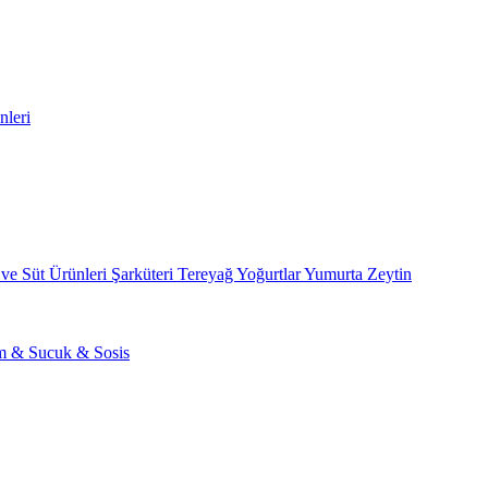
nleri
 ve Süt Ürünleri
Şarküteri
Tereyağ
Yoğurtlar
Yumurta
Zeytin
am & Sucuk & Sosis