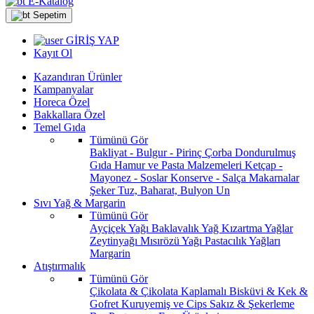
E-Katalog
Sepetim
GİRİŞ YAP
Kayıt Ol
Kazandıran Ürünler
Kampanyalar
Horeca Özel
Bakkallara Özel
Temel Gıda
Tümünü Gör
Bakliyat - Bulgur - Pirinç
Çorba
Dondurulmuş
Gıda
Hamur ve Pasta Malzemeleri
Ketçap -
Mayonez - Soslar
Konserve - Salça
Makarnalar
Şeker
Tuz, Baharat, Bulyon
Un
Sıvı Yağ & Margarin
Tümünü Gör
Ayçiçek Yağı
Baklavalık Yağ
Kızartma Yağlar
Zeytinyağı
Mısırözü Yağı
Pastacılık Yağları
Margarin
Atıştırmalık
Tümünü Gör
Çikolata & Çikolata Kaplamalı
Bisküvi & Kek &
Gofret
Kuruyemiş ve Cips
Sakız & Şekerleme