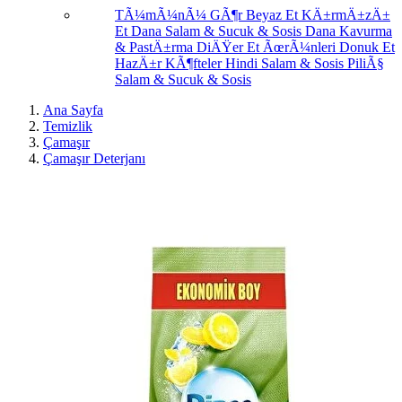
TÃ¼mÃ¼nÃ¼ GÃ¶r
Beyaz Et
KÄ±rmÄ±zÄ±
Et
Dana Salam & Sucuk & Sosis
Dana Kavurma
& PastÄ±rma
DiÄŸer Et ÃœrÃ¼nleri
Donuk Et
HazÄ±r KÃ¶fteler
Hindi Salam & Sosis
PiliÃ§
Salam & Sucuk & Sosis
Ana Sayfa
Temizlik
Çamaşır
Çamaşır Deterjanı