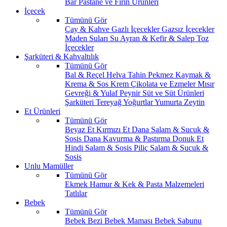
Bar
Pastane ve Fırın Ürünleri
İçecek
Tümünü Gör
Çay & Kahve
Gazlı İçecekler
Gazsız İçecekler
Maden Suları
Su
Ayran & Kefir & Salep
Toz
İçecekler
Şarküteri & Kahvaltılık
Tümünü Gör
Bal & Reçel
Helva Tahin Pekmez
Kaymak &
Krema & Sos
Krem Çikolata ve Ezmeler
Mısır
Gevreği & Yulaf
Peynir
Süt ve Süt Ürünleri
Şarküteri
Tereyağ
Yoğurtlar
Yumurta
Zeytin
Et Ürünleri
Tümünü Gör
Beyaz Et
Kırmızı Et
Dana Salam & Sucuk &
Sosis
Dana Kavurma & Pastırma
Donuk Et
Hindi Salam & Sosis
Piliç Salam & Sucuk &
Sosis
Unlu Mamüller
Tümünü Gör
Ekmek
Hamur & Kek & Pasta Malzemeleri
Tatlılar
Bebek
Tümünü Gör
Bebek Bezi
Bebek Maması
Bebek Sabunu