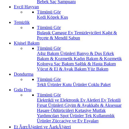
Bebek Saç Şampuanı
Evcil Hayvan
Tümünü Gör
Kedi
Köpek
Kuş
Temizlik
Tümünü Gör
Bulaşık
Çamaşır
Ev Temizleyicileri
Kağıt &
Peçete & Mendil
Sabun
Kişisel Bakım
Tümünü Gör
Ağız Bakım Ürünleri
Banyo & Duş
Erkek
Bakım & Kozmetik
Kadın Bakım & Kozmetik
Kolonya
Saç Bakım
Sağlık & Hasta Bakım
Vücut & El & Ayak Bakım
Yüz Bakım
Dondurma
Tümünü Gör
Tekli Ürünler
Kutu Ürünler
Çoklu Paket
Gıda Dışı
Tümünü Gör
Elektrikli ve Elektronik Ev Aletleri
Ev Tekstili
Fırsat Ürünleri
Giyim & Ayakkabı & Aksesuar
Haşare Öldürücüleri
Kırtasiye
Mutfak
Yardımcıları
Spot Ürünler
Tek Kullanımlık
Ürünler
Züccaciye ve Ev Eşyaları
Et ÃœrÃ¼nleri ve ÅarkÃ¼teri