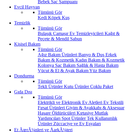
Bebek Saç Şampuanı
Evcil Hayvan
Tümünü Gör
Kedi
Köpek
Kuş
Temizlik
Tümünü Gör
Bulaşık
Çamaşır
Ev Temizleyicileri
Kağıt &
Peçete & Mendil
Sabun
Kişisel Bakım
Tümünü Gör
Ağız Bakım Ürünleri
Banyo & Duş
Erkek
Bakım & Kozmetik
Kadın Bakım & Kozmetik
Kolonya
Saç Bakım
Sağlık & Hasta Bakım
Vücut & El & Ayak Bakım
Yüz Bakım
Dondurma
Tümünü Gör
Tekli Ürünler
Kutu Ürünler
Çoklu Paket
Gıda Dışı
Tümünü Gör
Elektrikli ve Elektronik Ev Aletleri
Ev Tekstili
Fırsat Ürünleri
Giyim & Ayakkabı & Aksesuar
Haşare Öldürücüleri
Kırtasiye
Mutfak
Yardımcıları
Spot Ürünler
Tek Kullanımlık
Ürünler
Züccaciye ve Ev Eşyaları
Et ÃœrÃ¼nleri ve ÅarkÃ¼teri