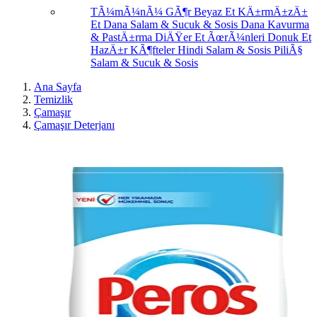
TÃ¼mÃ¼nÃ¼ GÃ¶r
Beyaz Et
KÄ±rmÄ±zÄ±
Et
Dana Salam & Sucuk & Sosis
Dana Kavurma
& PastÄ±rma
DiÄŸer Et ÃœrÃ¼nleri
Donuk Et
HazÄ±r KÃ¶fteler
Hindi Salam & Sosis
PiliÃ§
Salam & Sucuk & Sosis
Ana Sayfa
Temizlik
Çamaşır
Çamaşır Deterjanı