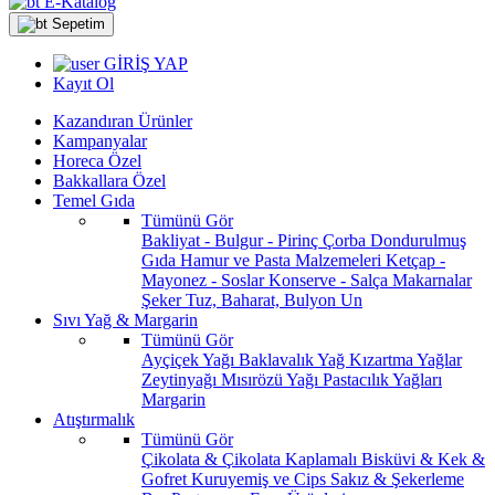
E-Katalog
Sepetim
GİRİŞ YAP
Kayıt Ol
Kazandıran Ürünler
Kampanyalar
Horeca Özel
Bakkallara Özel
Temel Gıda
Tümünü Gör
Bakliyat - Bulgur - Pirinç
Çorba
Dondurulmuş
Gıda
Hamur ve Pasta Malzemeleri
Ketçap -
Mayonez - Soslar
Konserve - Salça
Makarnalar
Şeker
Tuz, Baharat, Bulyon
Un
Sıvı Yağ & Margarin
Tümünü Gör
Ayçiçek Yağı
Baklavalık Yağ
Kızartma Yağlar
Zeytinyağı
Mısırözü Yağı
Pastacılık Yağları
Margarin
Atıştırmalık
Tümünü Gör
Çikolata & Çikolata Kaplamalı
Bisküvi & Kek &
Gofret
Kuruyemiş ve Cips
Sakız & Şekerleme