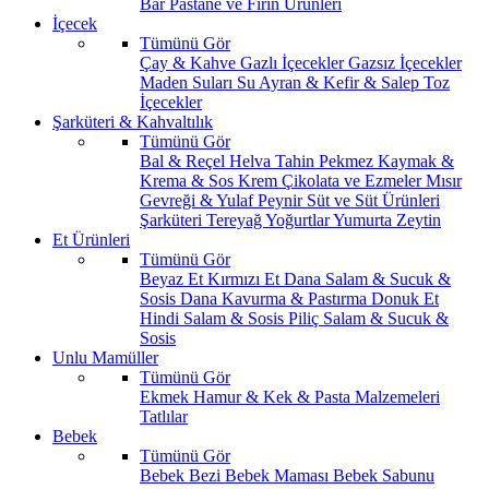
Bar
Pastane ve Fırın Ürünleri
İçecek
Tümünü Gör
Çay & Kahve
Gazlı İçecekler
Gazsız İçecekler
Maden Suları
Su
Ayran & Kefir & Salep
Toz
İçecekler
Şarküteri & Kahvaltılık
Tümünü Gör
Bal & Reçel
Helva Tahin Pekmez
Kaymak &
Krema & Sos
Krem Çikolata ve Ezmeler
Mısır
Gevreği & Yulaf
Peynir
Süt ve Süt Ürünleri
Şarküteri
Tereyağ
Yoğurtlar
Yumurta
Zeytin
Et Ürünleri
Tümünü Gör
Beyaz Et
Kırmızı Et
Dana Salam & Sucuk &
Sosis
Dana Kavurma & Pastırma
Donuk Et
Hindi Salam & Sosis
Piliç Salam & Sucuk &
Sosis
Unlu Mamüller
Tümünü Gör
Ekmek
Hamur & Kek & Pasta Malzemeleri
Tatlılar
Bebek
Tümünü Gör
Bebek Bezi
Bebek Maması
Bebek Sabunu