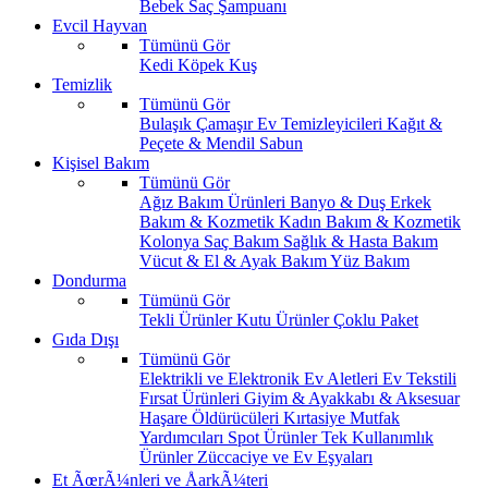
Bebek Saç Şampuanı
Evcil Hayvan
Tümünü Gör
Kedi
Köpek
Kuş
Temizlik
Tümünü Gör
Bulaşık
Çamaşır
Ev Temizleyicileri
Kağıt &
Peçete & Mendil
Sabun
Kişisel Bakım
Tümünü Gör
Ağız Bakım Ürünleri
Banyo & Duş
Erkek
Bakım & Kozmetik
Kadın Bakım & Kozmetik
Kolonya
Saç Bakım
Sağlık & Hasta Bakım
Vücut & El & Ayak Bakım
Yüz Bakım
Dondurma
Tümünü Gör
Tekli Ürünler
Kutu Ürünler
Çoklu Paket
Gıda Dışı
Tümünü Gör
Elektrikli ve Elektronik Ev Aletleri
Ev Tekstili
Fırsat Ürünleri
Giyim & Ayakkabı & Aksesuar
Haşare Öldürücüleri
Kırtasiye
Mutfak
Yardımcıları
Spot Ürünler
Tek Kullanımlık
Ürünler
Züccaciye ve Ev Eşyaları
Et ÃœrÃ¼nleri ve ÅarkÃ¼teri