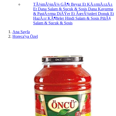
TÃ¼mÃ¼nÃ¼ GÃ¶r
Beyaz Et
KÄ±rmÄ±zÄ±
Et
Dana Salam & Sucuk & Sosis
Dana Kavurma
& PastÄ±rma
DiÄŸer Et ÃœrÃ¼nleri
Donuk Et
HazÄ±r KÃ¶fteler
Hindi Salam & Sosis
PiliÃ§
Salam & Sucuk & Sosis
Ana Sayfa
Horeca'ya Özel