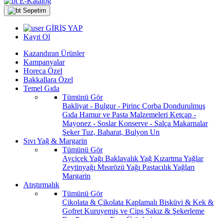
E-Katalog
Sepetim
GİRİŞ YAP
Kayıt Ol
Kazandıran Ürünler
Kampanyalar
Horeca Özel
Bakkallara Özel
Temel Gıda
Tümünü Gör
Bakliyat - Bulgur - Pirinç
Çorba
Dondurulmuş
Gıda
Hamur ve Pasta Malzemeleri
Ketçap -
Mayonez - Soslar
Konserve - Salça
Makarnalar
Şeker
Tuz, Baharat, Bulyon
Un
Sıvı Yağ & Margarin
Tümünü Gör
Ayçiçek Yağı
Baklavalık Yağ
Kızartma Yağlar
Zeytinyağı
Mısırözü Yağı
Pastacılık Yağları
Margarin
Atıştırmalık
Tümünü Gör
Çikolata & Çikolata Kaplamalı
Bisküvi & Kek &
Gofret
Kuruyemiş ve Cips
Sakız & Şekerleme