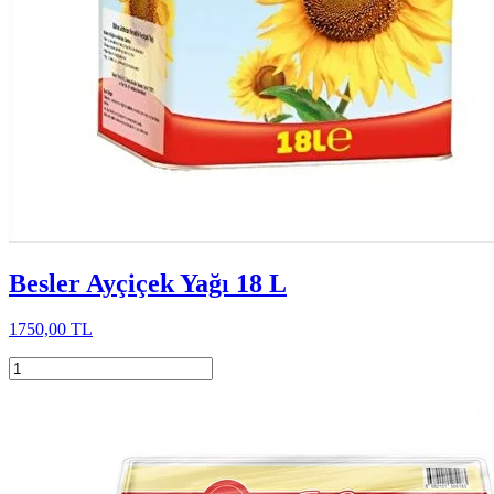
Besler Ayçiçek Yağı 18 L
1750,00 TL