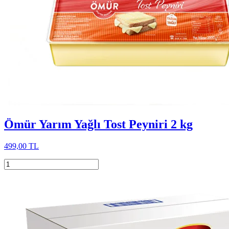
Ömür Yarım Yağlı Tost Peyniri 2 kg
499,00 TL