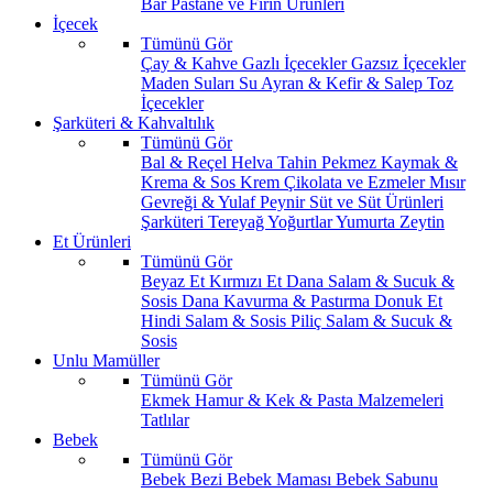
Bar
Pastane ve Fırın Ürünleri
İçecek
Tümünü Gör
Çay & Kahve
Gazlı İçecekler
Gazsız İçecekler
Maden Suları
Su
Ayran & Kefir & Salep
Toz
İçecekler
Şarküteri & Kahvaltılık
Tümünü Gör
Bal & Reçel
Helva Tahin Pekmez
Kaymak &
Krema & Sos
Krem Çikolata ve Ezmeler
Mısır
Gevreği & Yulaf
Peynir
Süt ve Süt Ürünleri
Şarküteri
Tereyağ
Yoğurtlar
Yumurta
Zeytin
Et Ürünleri
Tümünü Gör
Beyaz Et
Kırmızı Et
Dana Salam & Sucuk &
Sosis
Dana Kavurma & Pastırma
Donuk Et
Hindi Salam & Sosis
Piliç Salam & Sucuk &
Sosis
Unlu Mamüller
Tümünü Gör
Ekmek
Hamur & Kek & Pasta Malzemeleri
Tatlılar
Bebek
Tümünü Gör
Bebek Bezi
Bebek Maması
Bebek Sabunu