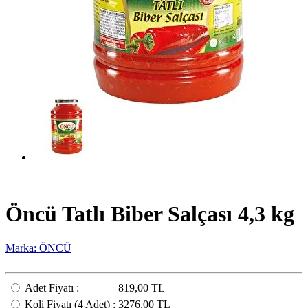
Öncü Tatlı Biber Salçası 4,3 kg
Marka: ÖNCÜ
Adet Fiyatı
:
819,00 TL
Koli Fiyatı
(4
Adet
) :
3276,00 TL